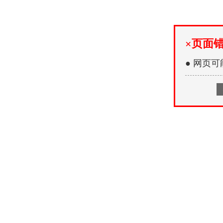
×页面
● 网页