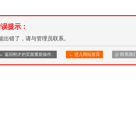
错误提示：
可能出错了，请与管理员联系。
← 返回刚才的页面重新操作..
∟ 进入网站首页
@ 联系我