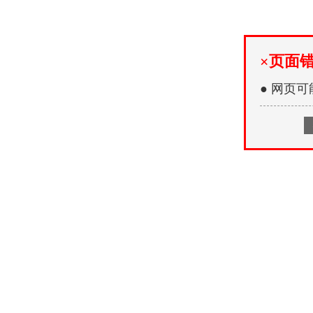
×页面
● 网页