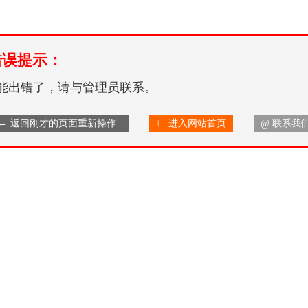
错误提示：
可能出错了，请与管理员联系。
← 返回刚才的页面重新操作..
∟ 进入网站首页
@ 联系我