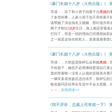
《豪门长媳十八岁（火热出版）》·第2
导读：…应了和小房子回寨子办
离婚
的
了多管闲事，人家小房子也不用有家不
该帮她了清这场名义婚姻，那叫道亦有道
两个才刚过
18岁
生日，身上都还穿着各
打闷了，而是一切的理由已经透彻如彩
之一就是这份自欺欺人，直接逃避着曾
《豪门长媳十八岁（火热出版）》·第38
导读：…大前提是陈梓弘会和她
离婚
，
不给面子，她也不必再继续委屈自己复
度的带着唯一没有人认领的安陵美卉离
一辆车多喜张扬且适合练手；陈梓弘的
银色版玛莎拉蒂在车流中不会太惹眼，
～～…
在线阅读>>
《情不厌诈，总裁上司将就一下》·第