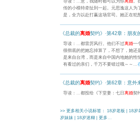
导读：…意，我随时都可以为你
离婚
。
传的小模特牵扯到一起。元思逸这人为
是，全力以赴打赢这场官司。她正在犯
《总裁的
离婚
契约》·第42章：朋友
导读：…都雷厉风行。他们不过
离婚
一
很彻底的把她忘掉算了，不想了，她还
是来自台湾，而是来自中国内地她的性
有看过的亲们，千万不要错过哦～～…
《总裁的
离婚
契约》·第62章：意外
导读：…都投给《下堂妻：七日
离婚
契
>> 更多相关小说标签：
18岁老板
|
18岁
岁妹妹
|
18岁迷糊
|
更多…