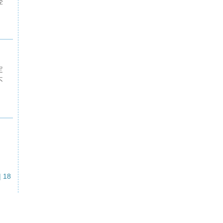
经
定
不
|
18