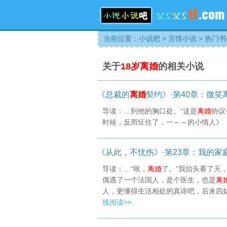
当前位置：
小说吧
>
言情小说
>
热门书
关于
18岁离婚
的相关小说
《总裁的
离婚
契约》·第40章：微笑
导读：…到他的胸口处。“这是
离婚
协议
时候，反而怔住了，一～～的小情人》
《从此，不忧伤》·第23章：我的家
导读：…“唉，
离婚
了。”我抬头看了天
偶遇了一个法国人，是个医生，也是
离
人，更懂得生活相处的真谛吧，后来四
线阅读>>