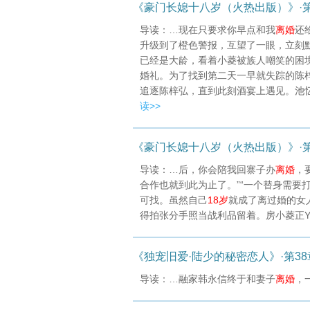
《豪门长媳十八岁（火热出版）》·第
导读：…现在只要求你早点和我
离婚
还
升级到了橙色警报，互望了一眼，立刻
已经是大龄，看着小菱被族人嘲笑的困
婚礼。为了找到第二天一早就失踪的陈
追逐陈梓弘，直到此刻酒宴上遇见。池
读>>
《豪门长媳十八岁（火热出版）》·第46
导读：…后，你会陪我回寨子办
离婚
，
合作也就到此为止了。”“一个替身需要
可找。虽然自己
18岁
就成了离过婚的女
得拍张分手照当战利品留着。房小菱正
《独宠旧爱·陆少的秘密恋人》·第3
导读：…融家韩永信终于和妻子
离婚
，