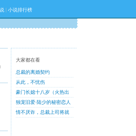
说
|
小说排行榜
大家都在看
的
总裁的离婚契约
从此，不忧伤
豪门长媳十八岁（火热出
版）
独宠旧爱·陆少的秘密恋人
情不厌诈，总裁上司将就
一下