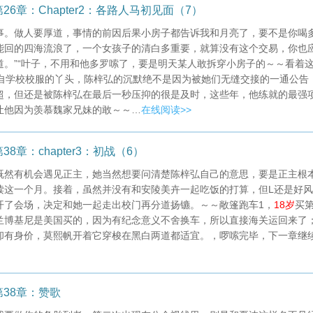
6章：Chapter2：各路人马初见面（7）
事。做人要厚道，事情的前因后果小房子都告诉我和月亮了，要不是你喝
能回的四海流浪了，一个女孩子的清白多重要，就算没有这个交易，你也
。”“叶子，不用和他多罗嗦了，要是明天某人敢拆穿小房子的～～看着
自学校校服的丫头，陈梓弘的沉默绝不是因为被她们无缝交接的一通公告
超，但还是被陈梓弘在最后一秒压抑的很是及时，这些年，他练就的最强
让他因为羡慕魏家兄妹的敢～～…
在线阅读>>
章：chapter3：初战（6）
既然有机会遇见正主，她当然想要问清楚陈梓弘自己的意思，要是正主根
读这一个月。接着，虽然并没有和安陵美卉一起吃饭的打算，但L还是好风
开了会场，决定和她一起走出校门再分道扬镳。～～敞篷跑车1，
18岁
买
兰博基尼是美国买的，因为有纪念意义不舍换车，所以直接海关运回来了
却有身价，莫熙帆开着它穿梭在黑白两道都适宜。，啰嗦完毕，下一章继
38章：赞歌