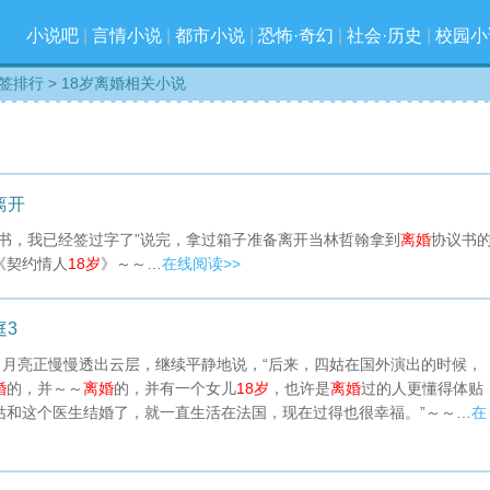
小说吧
|
言情小说
|
都市小说
|
恐怖·奇幻
|
社会·历史
|
校园小
签排行
> 18岁离婚相关小说
离开
书，我已经签过字了”说完，拿过箱子准备离开当林哲翰拿到
离婚
协议书
《契约情人
18岁
》～～…
在线阅读>>
庭3
，月亮正慢慢透出云层，继续平静地说，“后来，四姑在国外演出的时候，
婚
的，并～～
离婚
的，并有一个女儿
18岁
，也许是
离婚
过的人更懂得体贴
姑和这个医生结婚了，就一直生活在法国，现在过得也很幸福。”～～…
在