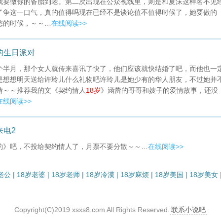
我要做你的备胎到老。第二次出现在公众视线里，则是和夏沫这样名不见
了争这一口气，真的值得吗现在已经不是谈论值不值得时候了，她要做的
愁的时候，～～…
在线阅读>>
的生日派对
个半月，那个女人就传来喜讯了快了，他们应该就快结婚了吧，而他也一
是想想明天送给许玲儿什么礼物吧许玲儿是她少有的华人朋友，不过她并
情～～推荐我的文《契约情人
18岁
》涵蕾的哥哥和嫂子的爱情故事，还没
在线阅读>>
来电2
约》吧，不投给契约情人了，月票不要分散～～…
在线阅读>>
老公
|
18岁老婆
|
18岁老师
|
18岁冷漠
|
18岁麻烦
|
18岁美国
|
18岁美女
Copyright(C)2019 xsxs8.com All Rights Reserved.
联系小说吧