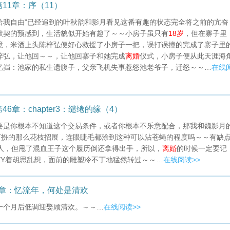
11章：序（11）
给我自由”已经追到的叶秋韵和影月看见这番有趣的状态完全将之前的亢奋
默契的预感到，生活貌似开始有趣了～～小房子虽只有
18岁
，但在寨子里
境，米酒上头陈梓弘便好心救援了小房子一把，误打误撞的完成了寨子里
梓弘，让他回～～，让他回寨子和她完成
离婚
仪式，小房子便从此天涯海
忆岿：池家的私生遗腹子，父亲飞机失事惹怒池老爷子，迁怒～～…
在线
章：chapter3：缱绻的缘（4）
要是你根本不知道这个交易条件，或者你根本不乐意配合，那我和魏影月
打扮的那么花枝招展，连眼睫毛都涂到这种可以沾苍蝇的程度吗～～有缺
人，但甩了混血王子这个履历倒还拿得出手，所以，
离婚
的时候一定要记
YY着胡思乱想，面前的雕塑冷不丁地猛然转过～～…
在线阅读>>
8章：忆流年，何处是清欢
一个月后低调迎娶顾清欢。～～…
在线阅读>>