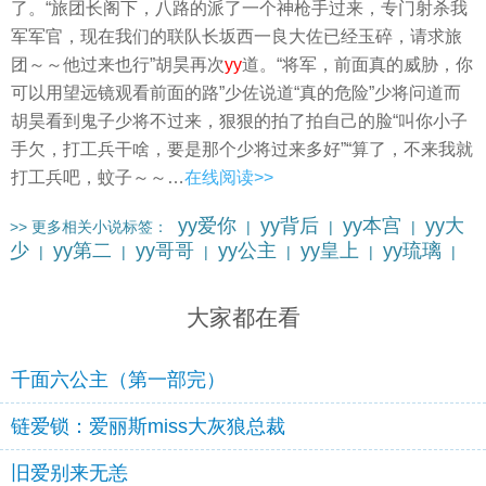
了。“旅团长阁下，八路的派了一个神枪手过来，专门射杀我
军军官，现在我们的联队长坂西一良大佐已经玉碎，请求旅
团～～他过来也行”胡昊再次
yy
道。“将军，前面真的威胁，你
可以用望远镜观看前面的路”少佐说道“真的危险”少将问道而
胡昊看到鬼子少将不过来，狠狠的拍了拍自己的脸“叫你小子
手欠，打工兵干啥，要是那个少将过来多好”“算了，不来我就
打工兵吧，蚊子～～…
在线阅读>>
yy爱你
yy背后
yy本宫
yy大
>> 更多相关小说标签：
|
|
|
少
yy第二
yy哥哥
yy公主
yy皇上
yy琉璃
|
|
|
|
|
|
yy男人
更多…
|
大家都在看
千面六公主（第一部完）
链爱锁：爱丽斯miss大灰狼总裁
旧爱别来无恙