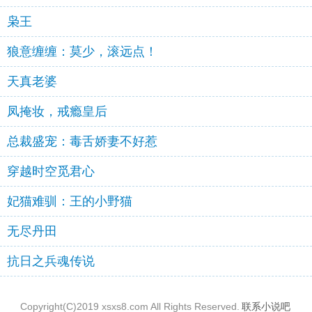
枭王
狼意缠缠：莫少，滚远点！
天真老婆
凤掩妆，戒瘾皇后
总裁盛宠：毒舌娇妻不好惹
穿越时空觅君心
妃猫难驯：王的小野猫
无尽丹田
抗日之兵魂传说
Copyright(C)2019 xsxs8.com All Rights Reserved.
联系小说吧