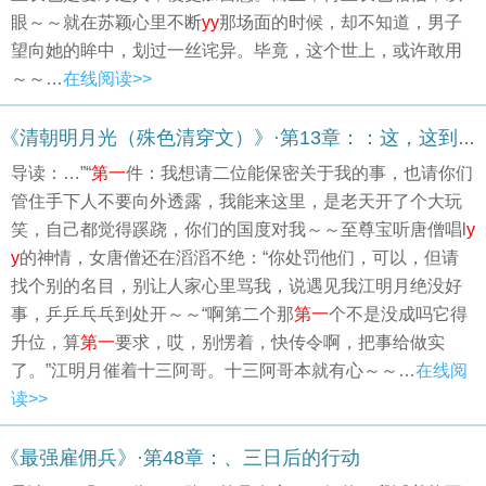
眼～～就在苏颖心里不断
yy
那场面的时候，却不知道，男子
望向她的眸中，划过一丝诧异。毕竟，这个世上，或许敢用
～～…
在线阅读>>
《清朝明月光（殊色清穿文）》·第13章：：这，这到底是个什么女人啊！
导读：…”“
第一
件：我想请二位能保密关于我的事，也请你们
管住手下人不要向外透露，我能来这里，是老天开了个大玩
笑，自己都觉得蹊跷，你们的国度对我～～至尊宝听唐僧唱l
y
y
的神情，女唐僧还在滔滔不绝：“你处罚他们，可以，但请
找个别的名目，别让人家心里骂我，说遇见我江明月绝没好
事，乒乒乓乓到处开～～“啊第二个那
第一
个不是没成吗它得
升位，算
第一
要求，哎，别愣着，快传令啊，把事给做实
了。”江明月催着十三阿哥。十三阿哥本就有心～～…
在线阅
读>>
《最强雇佣兵》·第48章：、三日后的行动