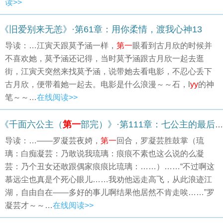
读>>
《旧爱别来无恙》·第61章：用你柔情，渡我心神13
导读：…江寅天跟莫予涵一样，
第一
眼看到古月欣的时候并
不喜欢她，莫予涵还记得，当时莫予涵跟古月欣一起去逛
街，江寅天突然来找莫予涵，说带她去看电影，不忍心丢下
古月欣，便带着她一起去。电影是什么浪漫～～石，l
yy
的神
笔～～…
在线阅读>>
《千面六公主（
第一
部完）》·第111章：七公主的最后三天
导读：…——罗凝芸夜婍，
第一
回合，罗凝芸胜鼓掌（琉
璃：白痴凝芸：乃敢说我琉璃：痕痕不素也这么说的么凝
芸：乃个丑女还敢跟偶家痕痕比琉璃：……）……“不过啊这
慕远尘也真是个死心眼儿……我劝他远走高飞，从此浪迹江
湖，自由自在——多好的事儿啊结果他居然不肯走唉……”罗
凝芸才～～…
在线阅读>>