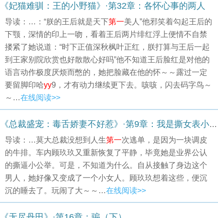
《妃猫难驯：王的小野猫》·第32章：各怀心事的两人
导读：…：“朕的王后就是天下
第一
美人”他邪笑着勾起王后的
下颚，深情的印上一吻，看着王后两片绯红浮上便情不自禁
搂紧了她说道：“时下正值深秋枫叶正红，朕打算与王后一起
到王家别院欣赏也好散散心好吗”他不知道王后脸红是对他的
语言动作极度厌烦而憋的，她把脸藏在他的怀～～露过一定
要留脚印哈
yy
9，才有动力继续更下去。咳咳，闪去码字鸟～
～…
在线阅读>>
《总裁盛宠：毒舌娇妻不好惹》·第9章：我是撕女表小公举
导读：…莫大总裁没想到人生
第一
次逃单，是因为一块调皮
的牛排。车内顾玖玖又重新恢复了平静，毕竟她是业界公认
的撕逼小公举。可是，不知道为什么。自从接触了身边这个
男人，她好像又变成了一个小女人。顾玖玖想着这些，便沉
沉的睡去了。玩闹了大～～…
在线阅读>>
《无尽丹田》·第16章：骗（下）