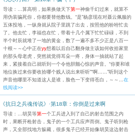
导读：…算高明，如果换做天下
第一
神偷千幻过来，就算不
用伪装骗死你，你都要替他数钱。“是”杨彦现在对聂云佩服的
五体投地，一纵身就从院子里跳了出去，按照他的吩咐忙去
了。他去忙，李福也在忙，带着十几个属下忙忙碌碌，不到
半个时辰就堆了一地的黄金，数了一遍不多不少正是八百一
十根～～心中正在
yy
想着以后自己翻身做主该如何收拾家里
的那头母老虎，突然就觉得耳朵一疼，身体一抽就站了起
来，紧接着自己就听到一个令他胆颤心惊的声音。“你要和谁
地位换过来你要收拾哪个贱人说出来听听”“啊……”听到这个
声音他哪里不知道这人是谁，脸色一下变得苍白，～～…
在
线阅读>>
《抗日之兵魂传说》·第18章：你倒是过来啊
导读：…胡昊等
第一
个工兵进入到了自己的射击范围之内
时，果断开枪射击，鬼子的一个工兵应声而倒。鬼子听到枪
声，又全部找地方躲藏，很多鬼子已经开始像胡昊这边射击