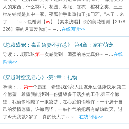
人的东西，什么冥币、花圈、孝服、丧衣、棺材之类。三三
棺材铺就是其中一家。夜离伸手重重扣了扣门环。“来了，来
了……”～～包谢谢【
yy
】【素素浅唱】亲的美花谢谢【2978
326】亲的月票爱你们～～…
在线阅读>>
《总裁盛宠：毒舌娇妻不好惹》·第4章：家有萌宠
导读：…顾玖玖
第一
次感觉到，闺蜜的感觉真好～～…
在线
阅读>>
《穿越时空觅君心》·第1章：礼物
导读：…..
第一
个愿望，希望我的家人朋友永远健康快乐.第二
个愿望，希望我能找到一份赚钱多干活少的工作.第三个愿
望，我偷偷地瞟了一眼凌楚，在心底悄悄地许下一个属于自
己的爱情愿望。许愿完毕，一鼓作气的把所有蜡烛吹灭。过
了今天我就2岁了，真的长大了～～…
在线阅读>>