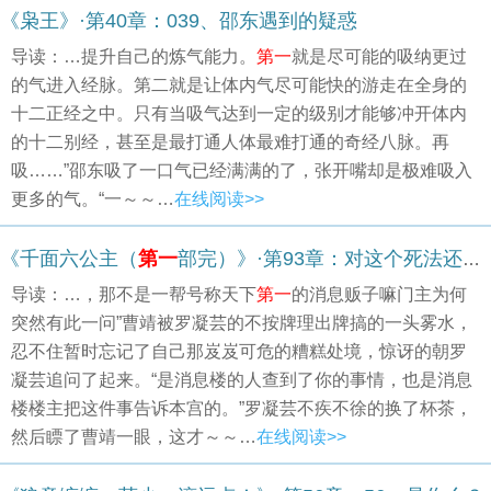
《枭王》·第40章：039、邵东遇到的疑惑
导读：…提升自己的炼气能力。
第一
就是尽可能的吸纳更过
的气进入经脉。第二就是让体内气尽可能快的游走在全身的
十二正经之中。只有当吸气达到一定的级别才能够冲开体内
的十二别经，甚至是最打通人体最难打通的奇经八脉。再
吸……”邵东吸了一口气已经满满的了，张开嘴却是极难吸入
更多的气。“一～～…
在线阅读>>
《千面六公主（
第一
部完）》·第93章：对这个死法还满意么？
导读：…，那不是一帮号称天下
第一
的消息贩子嘛门主为何
突然有此一问”曹靖被罗凝芸的不按牌理出牌搞的一头雾水，
忍不住暂时忘记了自己那岌岌可危的糟糕处境，惊讶的朝罗
凝芸追问了起来。“是消息楼的人查到了你的事情，也是消息
楼楼主把这件事告诉本宫的。”罗凝芸不疾不徐的换了杯茶，
然后瞟了曹靖一眼，这才～～…
在线阅读>>