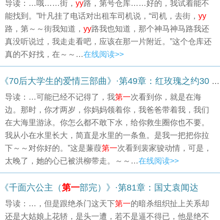
导读：…哦……街，
yy
路，第号仓库……好的，我试着能不
能找到。”叶凡挂了电话对出租车司机说，“司机，去街，
yy
路，第～～街我知道，
yy
路我也知道，那个神马神马路我还
真没听说过，我走走看吧，应该在那一片附近。”这个仓库还
真的不好找，在～～…
在线阅读>>
《70后大学生的爱情三部曲》·第49章：红玫瑰之约30 冷冷的婚纱照
导读：…可能已经不记得了，我
第一
次看到你，就是在海
边。那时，你才两岁，你妈妈领着你，我爸爸带着我，我们
在大海里游泳。你怎么都不敢下水，给你救生圈你也不要。
我从小在水里长大，简直是水里的一条鱼。是我一把把你拉
下～～对你好的。”这是蒹葭
第一
次看到裴家骏动情，可是，
太晚了，她的心已被洪柳带走。～～…
在线阅读>>
《千面六公主（
第一
部完）》·第81章：国丈袁闻达
导读：…，但是跟绝杀门这天下
第一
的暗杀组织扯上关系却
还是大姑娘上花轿，是头一遭，若不是逼不得已，他是绝不