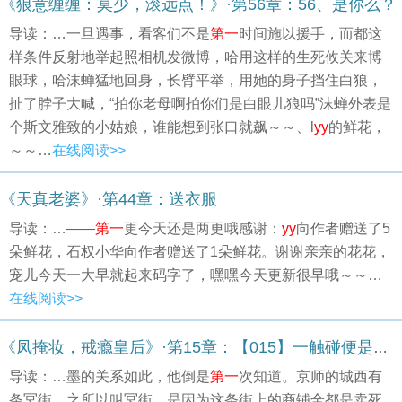
《狼意缠缠：莫少，滚远点！》·第56章：56、是你么？
导读：…一旦遇事，看客们不是
第一
时间施以援手，而都这
样条件反射地举起照相机发微博，哈用这样的生死攸关来博
眼球，哈沫蝉猛地回身，长臂平举，用她的身子挡住白狼，
扯了脖子大喊，“拍你老母啊拍你们是白眼儿狼吗”沫蝉外表是
个斯文雅致的小姑娘，谁能想到张口就飙～～、l
yy
的鲜花，
～～…
在线阅读>>
《天真老婆》·第44章：送衣服
导读：…——
第一
更今天还是两更哦感谢：
yy
向作者赠送了5
朵鲜花，石权小华向作者赠送了1朵鲜花。谢谢亲亲的花花，
宠儿今天一大早就起来码字了，嘿嘿今天更新很早哦～～…
在线阅读>>
《凤掩妆，戒瘾皇后》·第15章：【015】一触碰便是剜心之痛
导读：…墨的关系如此，他倒是
第一
次知道。京师的城西有
条冥街，之所以叫冥街，是因为这条街上的商铺全都是卖死