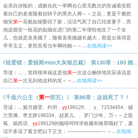
会亲自涉险的，成败在此一举啊在心里无数次的告诫着安慰
着自己的老者随着抬轿子的黑衣人脚～～之后，更是干脆把
德安
第一
花魁如烟娶回了家，活活气死了自己结发妻子，而
他这德安一枝花的如烟在进门的第二年便给他生了一个女
儿，也就是袁美娥了，随着袁美娥越长越大，那是出落得是
亭亭玉立，更胜其母当年啊待她～～…
在线阅读>>
《链爱锁：爱丽斯miss大灰狼总裁》·第130章：193 婚礼现场
导读：…，觉得很幸福这是他
第一
次这么畅快地笑应该说是
自己
第一
次见到他这样的笑～～…
在线阅读>>
《千面六公主（
第一
部完）》·第86章：这就死了？！
导读：…紫月嬛霅、灼羽、
yy
199129、、y、71534454、硕
兰蕓漪、李文静198334、赵莫儿、、罗门少年、万～～之藍
莓、嫣然语、
yy
199129的咖啡呵呵求收藏和推荐哦好了，废
话不多说了看文吧以下正文：———————～～…
在线阅