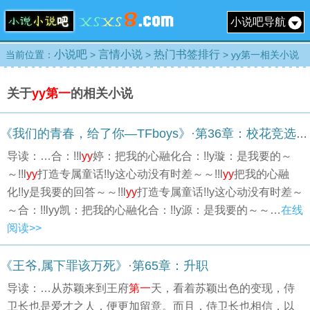
小说吧导航
小说吧
言情小说
热门书签排行
当前位置：
>
>
> yy第一相关小说
关于
yy第一
的相关小说
《我们的青春，给了你—TFboys》·第36章：校花竞选。。。。（two）
导读：…合：!!l
yy
婷：把我的心融化合：!!y璇：是我要的～
～!!l
yy
打造专属童话!!y这心动没有时差～～!!l
yy
把我的心融
化!!y是我要的回答～～!!l
yy
打造专属童话!!y这心动没有时差～
～合：!!lyy凯：把我的心融化合：!!y源：是我要的～～…
在线
阅读>>
《王爷,属下罪该万死》·第65章：升职
导读：…从苏颖来到王府
第一
天，看着苏颖出色的变现，侍
卫长也是爱才之人，便更加留意。而且，侍卫长也相信，以