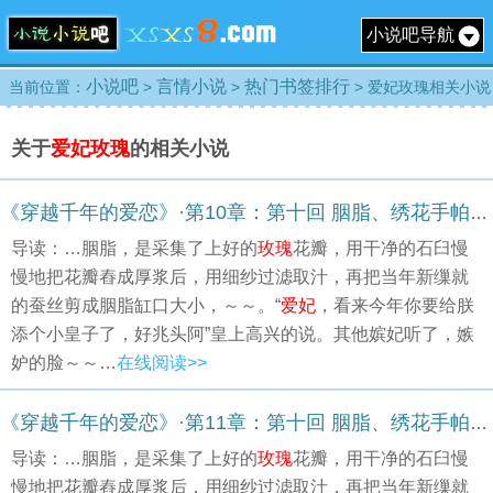
小说吧导航
小说吧
言情小说
热门书签排行
当前位置：
>
>
> 爱妃玫瑰相关小说
关于
爱妃玫瑰
的相关小说
《穿越千年的爱恋》·第10章：第十回 胭脂、绣花手帕、幸福铜钱
导读：…胭脂，是采集了上好的
玫瑰
花瓣，用干净的石臼慢
慢地把花瓣舂成厚浆后，用细纱过滤取汁，再把当年新缫就
的蚕丝剪成胭脂缸口大小，～～。“
爱妃
，看来今年你要给朕
添个小皇子了，好兆头阿”皇上高兴的说。其他嫔妃听了，嫉
妒的脸～～…
在线阅读>>
《穿越千年的爱恋》·第11章：第十回 胭脂、绣花手帕、幸福铜钱
导读：…胭脂，是采集了上好的
玫瑰
花瓣，用干净的石臼慢
慢地把花瓣舂成厚浆后，用细纱过滤取汁，再把当年新缫就