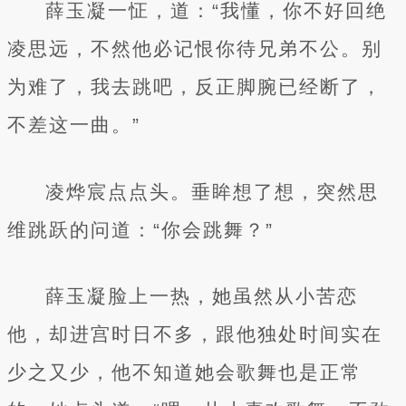
薛玉凝一怔，道：“我懂，你不好回绝
凌思远，不然他必记恨你待兄弟不公。别
为难了，我去跳吧，反正脚腕已经断了，
不差这一曲。”
凌烨宸点点头。垂眸想了想，突然思
维跳跃的问道：“你会跳舞？”
薛玉凝脸上一热，她虽然从小苦恋
他，却进宫时日不多，跟他独处时间实在
少之又少，他不知道她会歌舞也是正常