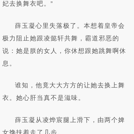
妃去换舞衣吧。”
薛玉凝心里失落极了。本想着皇帝会
极力阻止她跟凌懿轩共舞，霸道邪恶的
说：她是朕的女人，你休想跟她跳舞啊休
息。
谁知，他竟大大方方的让她去换上舞
衣。她心肝当真不是滋味。
薛玉凝从凌烨宸腿上滑下，由两个婢
女搀扶着走了几步。