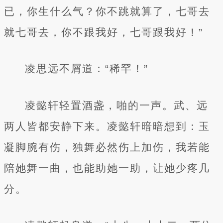
已，你生什么气？你不跳就算了，七哥去
就七哥去，你不跟我好，七哥跟我好！”
凌思远不屑道：“稀罕！”
凌懿轩轻置酒盏，啪的一声。武、远
两人皆都安静下来。凌懿轩暗暗想到：玉
凝脚腕有伤，独舞必然伤上加伤，我若能
陪她舞一曲，也能助她一助，让她少疼几
分。