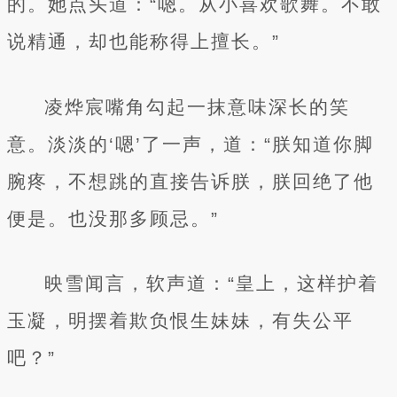
的。她点头道：“嗯。从小喜欢歌舞。不敢
说精通，却也能称得上擅长。”
凌烨宸嘴角勾起一抹意味深长的笑
意。淡淡的‘嗯’了一声，道：“朕知道你脚
腕疼，不想跳的直接告诉朕，朕回绝了他
便是。也没那多顾忌。”
映雪闻言，软声道：“皇上，这样护着
玉凝，明摆着欺负恨生妹妹，有失公平
吧？”