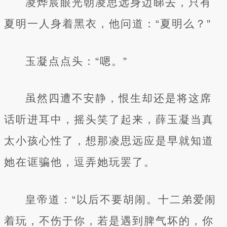
凌烨宸眼光朝凌思远身边睇去，只有
夏明一人身着黑衣，他问道：“夏明么？”
玉凝点点头：“嗯。”
虽然四遭不安静，恨生却还是将这席
话听进耳中，摇头笑了起来，薛玉凝当真
太小孩心性了，想那凌思远应是早就知道
她在诓骗他，逗弄她玩罢了。
皇帝道：“以后不要胡闹。十二弟爱闹
着玩，不伤于你，若是遇到脾气坏的，你