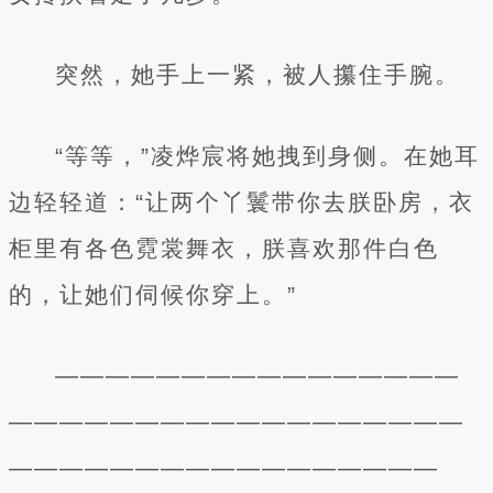
突然，她手上一紧，被人攥住手腕。
“等等，”凌烨宸将她拽到身侧。在她耳
边轻轻道：“让两个丫鬟带你去朕卧房，衣
柜里有各色霓裳舞衣，朕喜欢那件白色
的，让她们伺候你穿上。”
————————————————
——————————————————
—————————————————