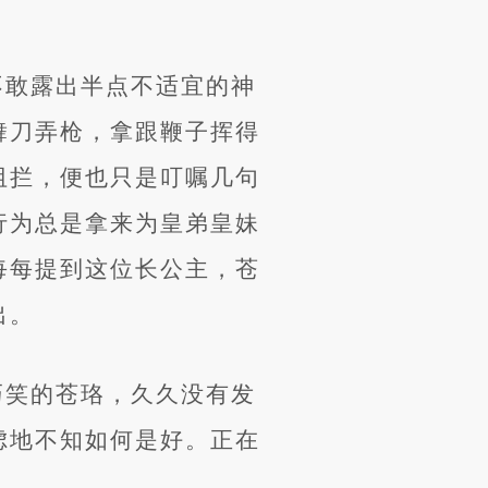
不敢露出半点不适宜的神
舞刀弄枪，拿跟鞭子挥得
阻拦，便也只是叮嘱几句
行为总是拿来为皇弟皇妹
每每提到这位长公主，苍
出。
巧笑的苍珞，久久没有发
虑地不知如何是好。正在