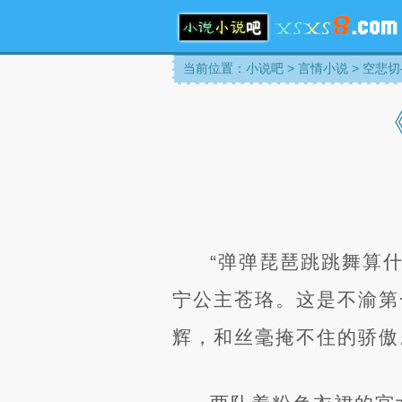
当前位置：
小说吧
>
言情小说
>
空悲切
“弹弹琵琶跳跳舞算
宁公主苍珞。这是不渝第
辉，和丝毫掩不住的骄傲