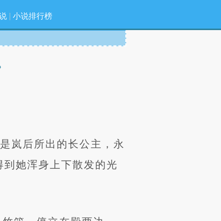
说
|
小说排行榜
》
正是岚后所出的长公主，永
得到她浑身上下散发的光