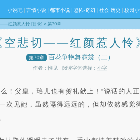
小说吧
|
言情小说
|
都市小说
|
恐怖·奇幻
|
社会·历史
|
校园小
——红颜惹人怜 [目录]
> 第70章
《空悲切——红颜惹人怜
百花争艳舞霓裳（二）
第70章
作者：惟见
阅读字体选择：
小字
什么！父皇，珞儿也有贺礼献上！”说话的人
一次见她，虽然隔得远远的，但却依然感觉
。