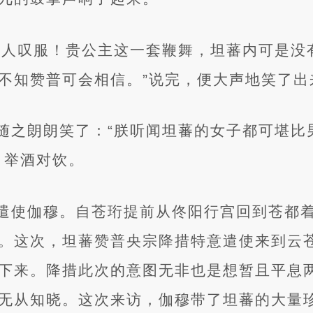
让人叹服！贵公主这一套鞭舞，坦蕃内可是没
不知赞普可会相信。”说完，便大声地笑了出
随之朗朗笑了：“朕听闻坦蕃的女子都可堪比
，举酒对饮。
遣使伽穆。自苍珩提前从佟阳行宫回到苍都
。这次，坦蕃赞普央宗降措特意遣使来到云
下来。降措此次的意图无非也是想暂且平息
无从知晓。这次来访，伽穆带了坦蕃的大量