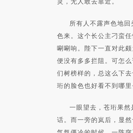
灵，无人敢去靠近。
所有人不露声色地回
色来。这个长公主刁蛮任
唰唰响。陛下一直对此颇
便没有多多拦阻。可怎么
们树榜样的，总这么下去
珩的脸色也好看不到哪里
一眼望去，苍珩果然
话。而一旁的岚后，显然
气氛僵冷的时候，一阵突