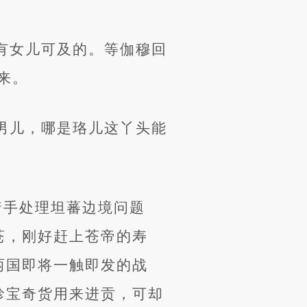
有女儿可及的。等伽穆回
来。
男儿，哪是珞儿这丫头能
着手处理坦蕃边境问题
苍，刚好赶上苍帝的寿
两国即将一触即发的战
珍宝奇货用来进贡，可却