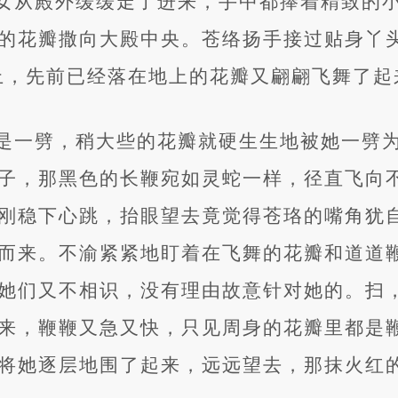
女从殿外缓缓走了进来，手中都捧着精致的
的花瓣撒向大殿中央。苍络扬手接过贴身丫头
上，先前已经落在地上的花瓣又翩翩飞舞了起
是一劈，稍大些的花瓣就硬生生地被她一劈
子，那黑色的长鞭宛如灵蛇一样，径直飞向
刚稳下心跳，抬眼望去竟觉得苍珞的嘴角犹
而来。不渝紧紧地盯着在飞舞的花瓣和道道
她们又不相识，没有理由故意针对她的。扫
来，鞭鞭又急又快，只见周身的花瓣里都是
将她逐层地围了起来，远远望去，那抹火红