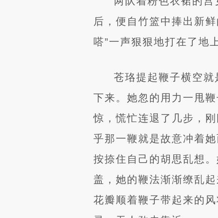
两队着粉色衣裙的宫
后，便自竹篮中捧出新鲜
嗒”一声狠狠地打在了地
苍珞提起鞭子横空就
下来。她忽的用力一甩鞭
惊，慌忙连退了几步，刚
乎那一鞭就是故意冲着她
按捺住自己的胡思乱想。
盖，她的鞭法渐渐缭乱起
花瓣顺着鞭子带起来的风