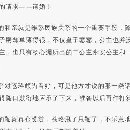
的请求——请婚！
的和亲就是维系民族关系的一个重要手段，
子嗣却单薄得很，不仅皇子寥寥，公主也并
主，也只有杨心湄所出的二公主永安公主和
。
乎对苍珞颇为看好，可是他方才说的那一袭
得随口敷衍地应承了下来，准备以后再作打
的鞭舞真心赞赏，苍珞甩了甩鞭子，不乐意