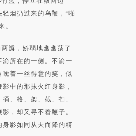
小竹篮，停立在殿两边
轻烟扔过来的乌鞭，“啪
来。
为两瓣，娇弱地幽幽荡了
不渝所在的一侧。不渝一
自噙着一丝得意的笑，似
鞭影中的那抹火红身影，
，捅、格、架、截、扫、
鞭影，却又寻不着鞭子。
的身影如同从天而降的精