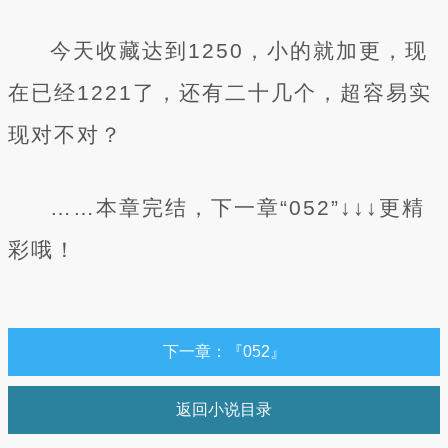
今天收藏达到1250，小的就加更，现
在已经1221了，还有二十几个，超容易实
现对不对？
……本章完结，下一章“052”↓↓↓更精
彩哦！
下一章：『052』
返回小说目录