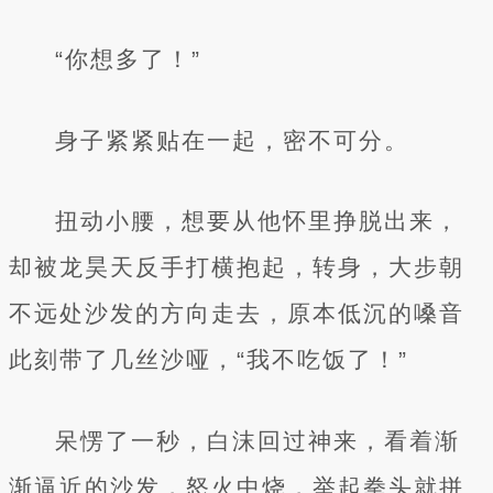
“你想多了！”
身子紧紧贴在一起，密不可分。
扭动小腰，想要从他怀里挣脱出来，
却被龙昊天反手打横抱起，转身，大步朝
不远处沙发的方向走去，原本低沉的嗓音
此刻带了几丝沙哑，“我不吃饭了！”
呆愣了一秒，白沫回过神来，看着渐
渐逼近的沙发，怒火中烧，举起拳头就拼