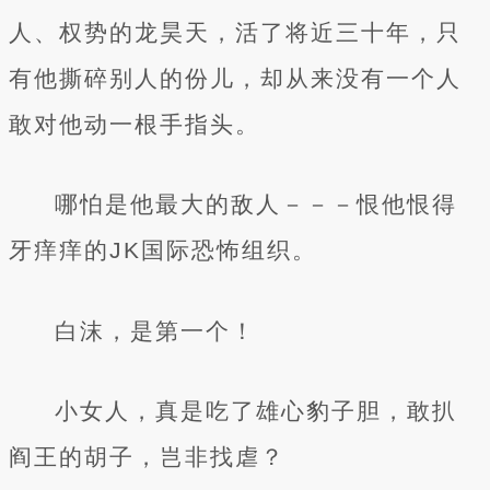
人、权势的龙昊天，活了将近三十年，只
有他撕碎别人的份儿，却从来没有一个人
敢对他动一根手指头。
哪怕是他最大的敌人－－－恨他恨得
牙痒痒的JK国际恐怖组织。
白沫，是第一个！
小女人，真是吃了雄心豹子胆，敢扒
阎王的胡子，岂非找虐？