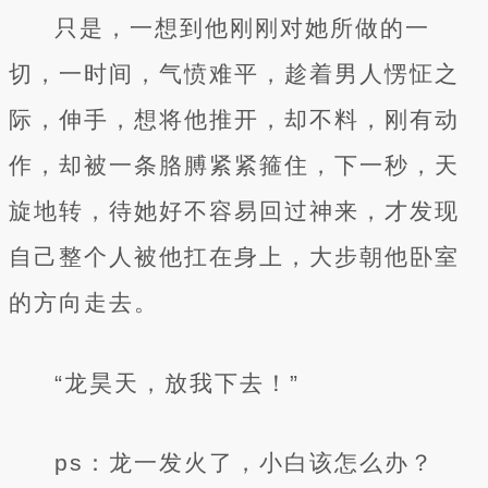
只是，一想到他刚刚对她所做的一
切，一时间，气愤难平，趁着男人愣怔之
际，伸手，想将他推开，却不料，刚有动
作，却被一条胳膊紧紧箍住，下一秒，天
旋地转，待她好不容易回过神来，才发现
自己整个人被他扛在身上，大步朝他卧室
的方向走去。
“龙昊天，放我下去！”
ps：龙一发火了，小白该怎么办？