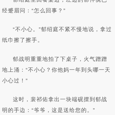
经蹙眉问：“怎么回事？”
“不小心。”郁绍庭不紧不慢地说，拿过
纸巾擦了擦手。
郁战明重重地拍了下桌子，火气蹭蹭
地上涌：“不小心？你他妈一年到头哪一天
小心过！”
这时，裴祁佑拿出一块端砚摆到郁战
明的手边：“爷爷，这是送给您的。”