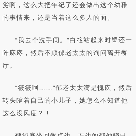
劣啊，这么大把年纪了还会做出这个幼稚
的事情来，还是当着这么多人的面。
“我去个洗手间。”白筱站起来时臀还一
阵麻疼，然后不顾郁老太太的询问离开餐
厅。
“筱筱啊……”郁老太太满是愧疚，然后
转头瞪着自己的小儿子，她怎么不知道他
这么没风度？！
郁绍庭坐回餐桌边，左边的郁仲骁已