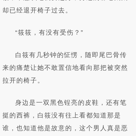
却已经退开椅子过去。
“筱筱，有没有受伤？”
白筱有几秒钟的怔愣，随即尾巴骨传
来的痛楚让她不敢置信地看向那把被突然
拉开的椅子。
身边是一双黑色锃亮的皮鞋，还有笔
挺的西裤，白筱没有往上看都知道那是
谁，也知道他是故意的，这个男人真是恶