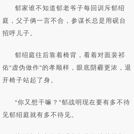
郁家谁不知道郁老爷子每回训斥郁绍
庭，父子俩一言不合，参谋长总是用砚台
招呼儿子。
郁绍庭往后靠着椅背，看着对面裴祁
佑“虚伪做作”的孝顺样，眼底阴霾更浓，退
开椅子站起了身。
“你又想干嘛？”郁战明现在要有多不待
见郁绍庭就有多不待见。