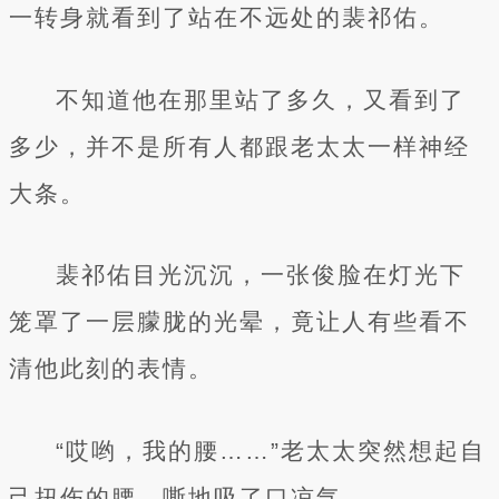
一转身就看到了站在不远处的裴祁佑。
不知道他在那里站了多久，又看到了
多少，并不是所有人都跟老太太一样神经
大条。
裴祁佑目光沉沉，一张俊脸在灯光下
笼罩了一层朦胧的光晕，竟让人有些看不
清他此刻的表情。
“哎哟，我的腰……”老太太突然想起自
己扭伤的腰，嘶地吸了口凉气。