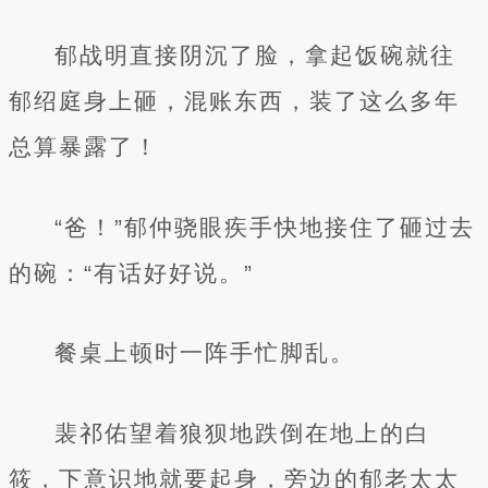
郁战明直接阴沉了脸，拿起饭碗就往
郁绍庭身上砸，混账东西，装了这么多年
总算暴露了！
“爸！”郁仲骁眼疾手快地接住了砸过去
的碗：“有话好好说。”
餐桌上顿时一阵手忙脚乱。
裴祁佑望着狼狈地跌倒在地上的白
筱，下意识地就要起身，旁边的郁老太太