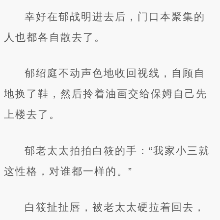
幸好在郁战明进去后，门口本聚集的
人也都各自散去了。
郁绍庭不动声色地收回视线，自顾自
地换了鞋，然后拎着油画交给保姆自己先
上楼去了。
郁老太太拍拍白筱的手：“我家小三就
这性格，对谁都一样的。”
白筱扯扯唇，被老太太硬拉着回去，