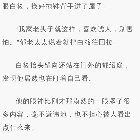
眼白筱，换好拖鞋背手进了屋子。
“我家老头子就这样，喜欢唬人，别害
怕。”郁老太太说着就把白筱往回拉。
白筱抬头望向还站在门外的郁绍庭，
发现他居然也在盯着自己看。
他的眼神比刚才那漠然的一眼添了很
多内容，毫不避讳地，也不担心被人看出
点什么来。