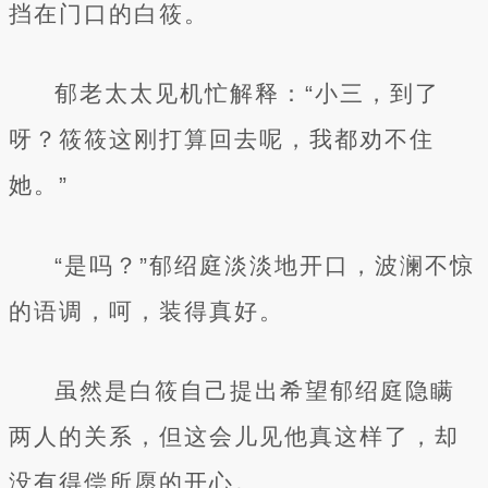
挡在门口的白筱。
郁老太太见机忙解释：“小三，到了
呀？筱筱这刚打算回去呢，我都劝不住
她。”
“是吗？”郁绍庭淡淡地开口，波澜不惊
的语调，呵，装得真好。
虽然是白筱自己提出希望郁绍庭隐瞒
两人的关系，但这会儿见他真这样了，却
没有得偿所愿的开心。