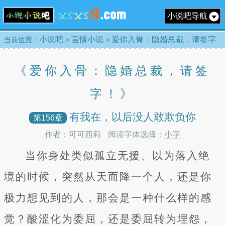
小说吧导航
小说吧
言情小说
爱你入骨：隐婚总裁，请签字！ [目录]
当前位置：
>
>
《爱你入骨：隐婚总裁，请签
字！》
有我在，以后没人敢欺负你
第156章
作者：可可西莉
阅读字体选择：
小字
当你身处类似孤立无援、以为落入绝
境的时候，突然从天而降一个人，还是你
极力想见到的人，那会是一种什么样的感
觉？酸涩化为委屈，还是委屈转为埋怨，