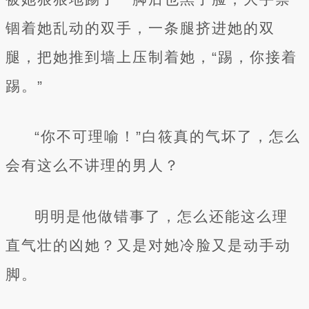
锢着她乱动的双手，一条腿挤进她的双
腿，把她推到墙上压制着她，“踢，你接着
踢。”
“你不可理喻！”白筱真的气坏了，怎么
会有这么不讲理的男人？
明明是他做错事了，怎么还能这么理
直气壮的凶她？又是对她冷脸又是动手动
脚。