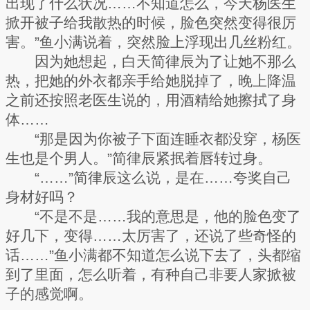
出现了什么状况……不知道怎么，今天杨医生
掀开被子给我散热的时候，脸色突然变得很厉
害。”鱼小满说着，突然脸上浮现出几丝粉红。
因为她想起，白天简律辰为了让她不那么
热，把她的外衣都亲手给她脱掉了，晚上降温
之前还按照老医生说的，用酒精给她擦拭了身
体……
“那是因为你被子下面连睡衣都没穿，杨医
生也是个男人。”简律辰紧抿着唇转过身。
“……”简律辰这么说，是在……夸奖自己
身材好吗？
“不是不是……我的意思是，他的脸色变了
好几下，变得……太厉害了，还说了些奇怪的
话……”鱼小满都不知道怎么说下去了，头都缩
到了里面，怎么听着，有种自己非要人家掀被
子的感觉啊。