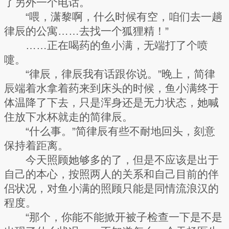
了另外一个电话。
“喂，潇黎啊，什么时候有空，咱们去一趟
律辰的公寓……去找一个狐狸精！”
……正在喝药的鱼小满，无端打了个喷
嚏。
“律辰，律辰我有话跟你说。”晚上，简律
辰端着水拿着药来到床头的时候，鱼小满终于
体温降了下去，只是浑身还是无力状态，她喊
住放下水杯就走的简律辰。
“什么事。”简律辰有些不耐地回头，刻意
保持着距离。
今天照顾她够多的了，但是不应该是出于
自己的本心，按照两人的关系和自己目前的伴
侣状况，对鱼小满的照顾只能是同情流浪汉的
程度。
“那个，你能不能掀开被子检查一下是不是