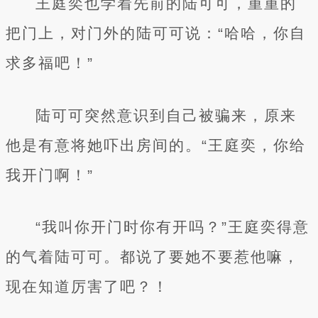
王庭奕也学着先前的陆可可，重重的
把门上，对门外的陆可可说：“哈哈，你自
求多福吧！”
陆可可突然意识到自己被骗来，原来
他是有意将她吓出房间的。“王庭奕，你给
我开门啊！”
“我叫你开门时你有开吗？”王庭奕得意
的气着陆可可。都说了要她不要惹他嘛，
现在知道厉害了吧？！