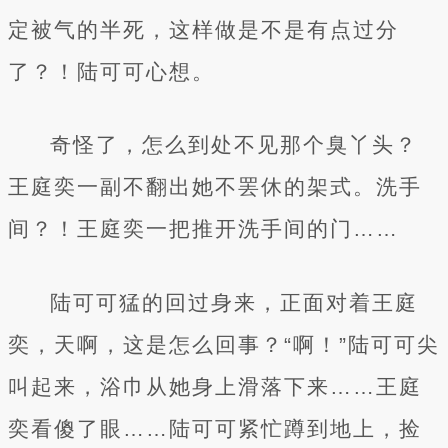
定被气的半死，这样做是不是有点过分
了？！陆可可心想。
奇怪了，怎么到处不见那个臭丫头？
王庭奕一副不翻出她不罢休的架式。洗手
间？！王庭奕一把推开洗手间的门……
陆可可猛的回过身来，正面对着王庭
奕，天啊，这是怎么回事？“啊！”陆可可尖
叫起来，浴巾从她身上滑落下来……王庭
奕看傻了眼……陆可可紧忙蹲到地上，捡