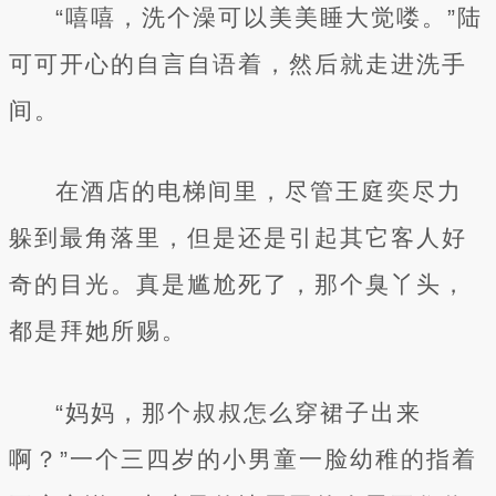
“嘻嘻，洗个澡可以美美睡大觉喽。”陆
可可开心的自言自语着，然后就走进洗手
间。
在酒店的电梯间里，尽管王庭奕尽力
躲到最角落里，但是还是引起其它客人好
奇的目光。真是尴尬死了，那个臭丫头，
都是拜她所赐。
“妈妈，那个叔叔怎么穿裙子出来
啊？”一个三四岁的小男童一脸幼稚的指着