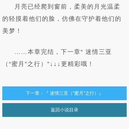
月亮已经爬到窗前，柔美的月光温柔
的轻摸着他们的脸，仿佛在守护着他们的
美梦！
……本章完结，下一章“ 迷情三亚
（“蜜月”之行）”↓↓↓更精彩哦！
下一章：『 迷情三亚（“蜜月”之行）』
返回小说目录