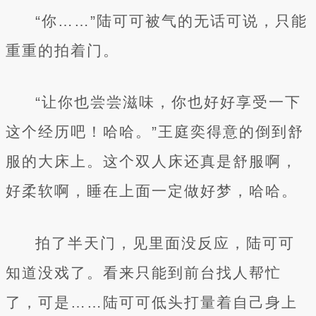
“你……”陆可可被气的无话可说，只能
重重的拍着门。
“让你也尝尝滋味，你也好好享受一下
这个经历吧！哈哈。”王庭奕得意的倒到舒
服的大床上。这个双人床还真是舒服啊，
好柔软啊，睡在上面一定做好梦，哈哈。
拍了半天门，见里面没反应，陆可可
知道没戏了。看来只能到前台找人帮忙
了，可是……陆可可低头打量着自己身上