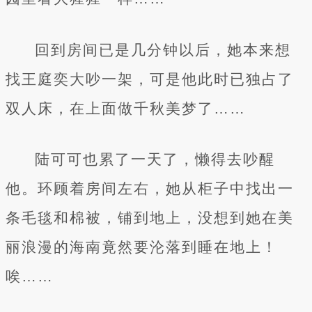
回到房间已是几分钟以后，她本来想
找王庭奕大吵一架，可是他此时已独占了
双人床，在上面做千秋美梦了……
陆可可也累了一天了，懒得去吵醒
他。环顾着房间左右，她从柜子中找出一
条毛毯和棉被，铺到地上，没想到她在美
丽浪漫的海南竟然要沦落到睡在地上！
唉……