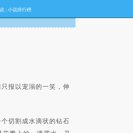
说
|
小说排行榜
阳只报以宠溺的一笑，伸
一个切割成水滴状的钻石