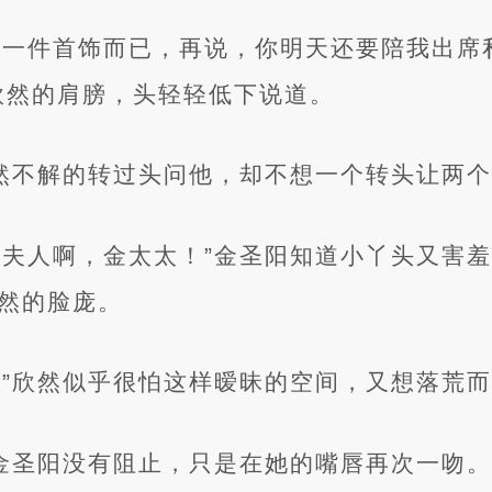
是一件首饰而已，再说，你明天还要陪我出席
欣然的肩膀，头轻轻低下说道。
欣然不解的转过头问他，却不想一个转头让两
的夫人啊，金太太！”金圣阳知道小丫头又害
然的脸庞。
！”欣然似乎很怕这样暧昧的空间，又想落荒
”金圣阳没有阻止，只是在她的嘴唇再次一吻。