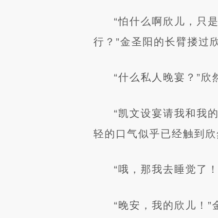
“怕什么啊欣儿，只
行？”金圣阳的长臂搂过
“什么私人晚宴？”
“凯文设宴请我和我
轻的口气似乎已经触到欣
“哦，那我去睡觉了
“晚安，我的欣儿！