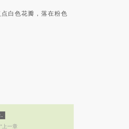
点点白色花瓣，落在粉色
.
←”上一章