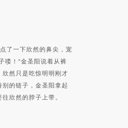
阳点了一下欣然的鼻尖，宠
子喽！”金圣阳说着从裤
，欣然只是吃惊明明刚才
特别的链子，金圣阳拿起
要往欣然的脖子上带。