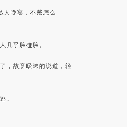
私人晚宴，不戴怎么
个人几乎脸碰脸。
羞了，故意暧昧的说道，轻
而逃。