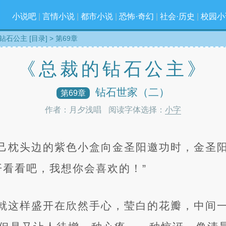
小说吧
|
言情小说
|
都市小说
|
恐怖·奇幻
|
社会·历史
|
校园小
钻石公主 [目录]
> 第69章
《总裁的钻石公主》
钻石世家（二）
第69章
作者：月夕浅唱
阅读字体选择：
小字
己枕头边的紫色小盒向金圣阳邀功时，金圣
开看看吧，我想你会喜欢的！”
就这样盛开在欣然手心，莹白的花瓣，中间