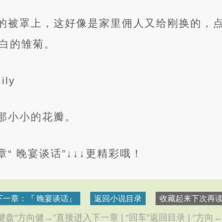
的被罩上，这好像是家里佣人又给刚换的，
白的雏菊。
ily
那小小的花瓣。
“ 晚宴谈话”↓↓↓更精彩哦！
下一章：『 晚宴谈话』
返回小说目录
收藏起来下次再读.
盘“方向健→”直接进入下一章 | “回车”返回目录 | “方向