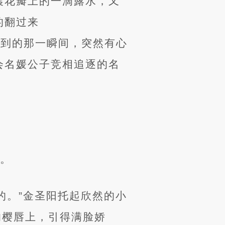
晨花瓣上的一滴露水，又
的翻过来
然看到的那一瞬间，突然有心
会名媛公子竞相追逐的名
开。
的。”金圣阳托起欣然的小
的樱唇上，引得满脸娇