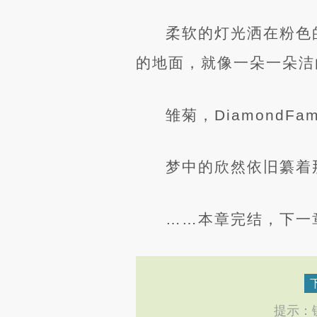
柔软的灯光洒在粉色
的地面，就像一朵一朵洁
雏菊，DiamondFam
梦中的欣然依旧纂着
……本章完结，下一章
提示：键