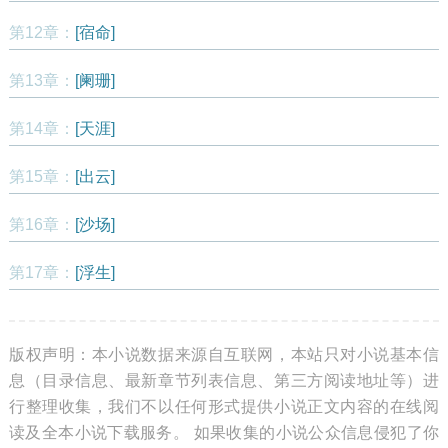
第12章：
[宿命]
第13章：
[阑珊]
第14章：
[天涯]
第15章：
[出云]
第16章：
[沙场]
第17章：
[浮生]
版权声明：本小说数据来源自互联网，本站只对小说基本信
息（目录信息、最新章节列表信息、第三方阅读地址等）进
行整理收集，我们不以任何形式提供小说正文内容的在线阅
读及全本小说下载服务。 如果收集的小说公众信息侵犯了你