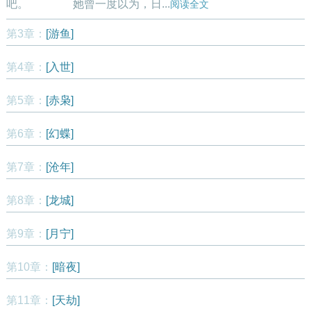
吧。 她曾一度以为，日...
阅读全文
第3章：
[游鱼]
第4章：
[入世]
第5章：
[赤枭]
第6章：
[幻蝶]
第7章：
[沧年]
第8章：
[龙城]
第9章：
[月宁]
第10章：
[暗夜]
第11章：
[天劫]