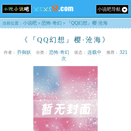
小说吧导航
小说吧
恐怖·奇幻
『QQ幻想』樱·沧海
当前位置：
>
>
《『QQ幻想』樱·沧海》
乔御妖
恐怖·奇幻
连载中
321
作者：
分类：
状态：
推荐：
次