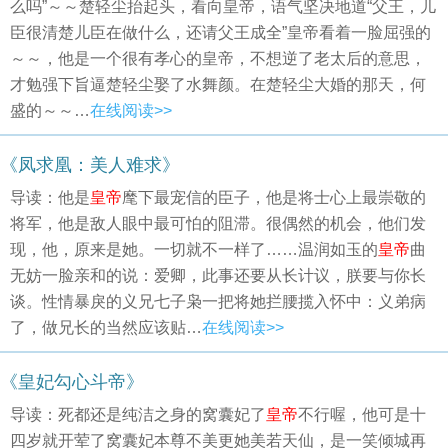
么吗”～～楚轻尘抬起头，看向皇帝，语气坚决地道“父王，儿
臣很清楚儿臣在做什么，还请父王成全”皇帝看着一脸屈强的
～～，他是一个很有孝心的皇帝，不想逆了老太后的意思，
才勉强下旨逼楚轻尘娶了水舞颜。在楚轻尘大婚的那天，何
盛的～～…
在线阅读>>
《凤求凰：美人难求》
导读：他是
皇帝
麾下最宠信的臣子，他是将士心上最崇敬的
将军，他是敌人眼中最可怕的阻滞。很偶然的机会，他们发
现，他，原来是她。一切就不一样了……温润如玉的
皇帝
曲
无妨一脸亲和的说：爱卿，此事还要从长计议，朕要与你长
谈。性情暴戾的义兄七子枭一把将她拦腰揽入怀中：义弟病
了，做兄长的当然应该贴…
在线阅读>>
《皇妃勾心斗帝》
导读：死都还是纯洁之身的窝囊妃了
皇帝
不行喔，他可是十
四岁就开荤了窝囊妃本尊不美更她美若天仙，是一笑倾城再