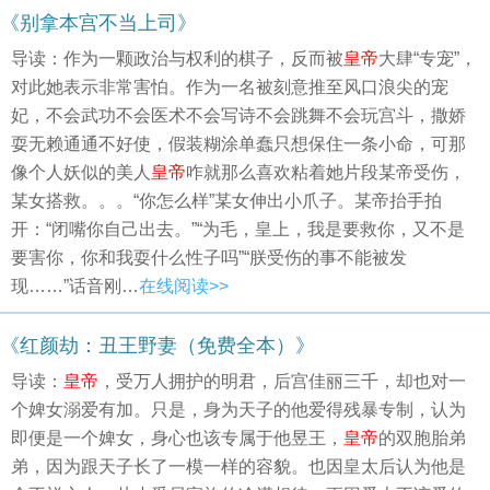
《别拿本宫不当上司》
导读：作为一颗政治与权利的棋子，反而被
皇帝
大肆“专宠”，
对此她表示非常害怕。作为一名被刻意推至风口浪尖的宠
妃，不会武功不会医术不会写诗不会跳舞不会玩宫斗，撒娇
耍无赖通通不好使，假装糊涂单蠢只想保住一条小命，可那
像个人妖似的美人
皇帝
咋就那么喜欢粘着她片段某帝受伤，
某女搭救。。。“你怎么样”某女伸出小爪子。某帝抬手拍
开：“闭嘴你自己出去。”“为毛，皇上，我是要救你，又不是
要害你，你和我耍什么性子吗”“朕受伤的事不能被发
现……”话音刚…
在线阅读>>
《红颜劫：丑王野妻（免费全本）》
导读：
皇帝
，受万人拥护的明君，后宫佳丽三千，却也对一
个婢女溺爱有加。只是，身为天子的他爱得残暴专制，认为
即便是一个婢女，身心也该专属于他昱王，
皇帝
的双胞胎弟
弟，因为跟天子长了一模一样的容貌。也因皇太后认为他是