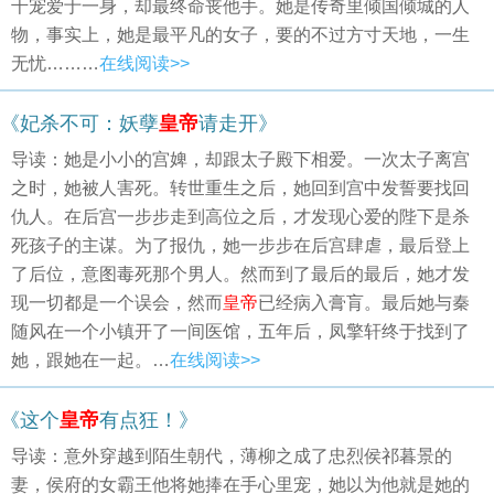
千宠爱于一身，却最终命丧他手。她是传奇里倾国倾城的人
物，事实上，她是最平凡的女子，要的不过方寸天地，一生
无忧………
在线阅读>>
《妃杀不可：妖孽
皇帝
请走开》
导读：她是小小的宫婢，却跟太子殿下相爱。一次太子离宫
之时，她被人害死。转世重生之后，她回到宫中发誓要找回
仇人。在后宫一步步走到高位之后，才发现心爱的陛下是杀
死孩子的主谋。为了报仇，她一步步在后宫肆虐，最后登上
了后位，意图毒死那个男人。然而到了最后的最后，她才发
现一切都是一个误会，然而
皇帝
已经病入膏肓。最后她与秦
随风在一个小镇开了一间医馆，五年后，凤擎轩终于找到了
她，跟她在一起。…
在线阅读>>
《这个
皇帝
有点狂！》
导读：意外穿越到陌生朝代，薄柳之成了忠烈侯祁暮景的
妻，侯府的女霸王他将她捧在手心里宠，她以为他就是她的