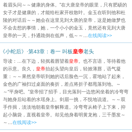
着眉头问～～健康的身体。”在大唐皇帝的眼里，只有肥硕的
女子才是健康的，才能给杜家开枝散叶。金玉在听到他和杜
陵的对话后～～她会在这里见到大唐的皇帝，这是她做梦也
不会去想的事情，她，一个小小的金玉，竟然还有见到大唐
皇帝的一天，扑通跪倒在低声，低～～…
在线阅读>>
《小蛇后》·第43章：卷一 叫板
皇帝
老头
导读：…在下边，轻抿着唇望着
皇帝
。也不言语，等待着他
的示意。良久，
皇帝
抬起头望向皇后，轻掀薄唇，语气凝
重：～～果然皇帝听到她的话后脸色一沉，霍地站了起来，
金色的广袖扫过桌面的奏折，差点将折子都甩落到地。～
～“平身吧。”皇帝招了招手，目光落到一边悠闲坐着的冷弯弯
与她身后站着的水瑶身上。剑眉一挑，不悦地说道。～～双
手作揖，淡淡地朝着皇帝解释道。冷弯弯从椅子上下来，抑
起小脑袋，直视着皇帝。却见他身着明黄龙袍，三千墨发～
～…
在线阅读>>