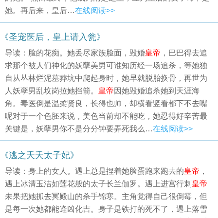
她。再后来，皇后…
在线阅读>>
《圣宠医后，皇上请入瓮》
导读：脸的花痴。她丢尽家族脸面，毁婚
皇帝
，巴巴得去追
求那个被人们神化的妖孽美男可谁知历经一场追杀，等她独
自从丛林烂泥墓葬坑中爬起身时，她早就脱胎换骨，再世为
人妖孽男乱坟岗拉她挡箭。
皇帝
因她毁婚追杀她到天涯海
角。毒医倒是温柔贤良，长得也帅，却横看竖看都下不去嘴
呢对于一个色胚来说，美色当前却不能吃，她忍得好辛苦最
关键是，妖孽男你不是分分钟要弄死我么…
在线阅读>>
《逃之夭夭太子妃》
导读：身上的女人。遇上总是捏着她脸蛋跑来跑去的
皇帝
，
遇上冰清玉洁如莲花般的太子长兰伽罗。遇上进宫行刺
皇帝
未果把她抓去冥殿山的杀手锦寒。主角觉得自己很倒霉，但
是每一次她都能逢凶化吉。身子是铁打的死不了，遇上落雪