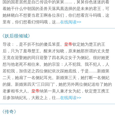
国的国君居然是自己传说中的舅舅……，舅舅你色迷迷的看
着她干什么中朝国的圣兽天落凤凰选择的是未来的君王，可
她林晓白不想要当君王啊各位亲们，你们想看宫斗吗哦，这
里有，你们想看幻情吗哦，这…
在线阅读>>
《妖后很倾城》
导读：，是不折不扣的傻瓜笨蛋。
皇帝
钦定她为楚王的王
后，只为了羞辱楚王。醒来才知晓，原来她那所谓的丈夫楚
王竟在迎娶她的同日迎娶了四名风尘女子为侧妃。很好她更
想与他老死不相往来。她的宗旨：人不犯我、我不犯人，人
若犯我，加倍还之四位侧妃依次踩她底线，于是……新婚第
二天，她扇了一名侧妃耳光。新婚第三天，她打断一名侧妃
的腿。新婚第四天“三日回门”，她把另外两位侧妃送给了她的
老爹相爷大人。
皇帝
纳第一美人兼才女为妃，钦定楚王携王
后参加纳妃礼，大殿之上，往…
在线阅读>>
《传奇》