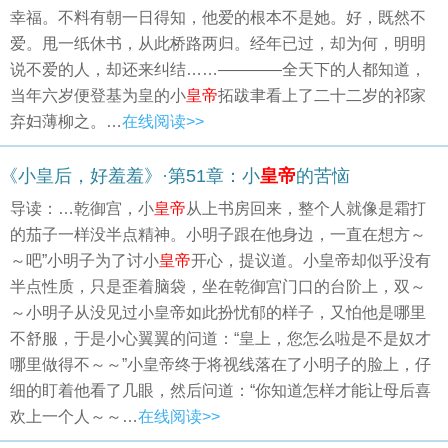
幸福。不料有朝一日得知，他爱的根本不是她。好，既然不
爱。甩一纸休书，从此桥路两归。经年已过，却为何，明明
说不爱的人，却还来纠结……————全天下的人都知道，
当年六岁便登基为皇的小
皇帝
拓跋聿看上了二十二岁的祁家
弃妇薄柳之。…
在线阅读>>
《小皇后，好羞羞》·第51章：小
皇帝
的苦恼
导读：…乾御宫，小
皇帝
从上书房回来，整个人就像是霜打
的茄子一样没半点精神。小明子跟在他身边，一直在想方～
～吧”小明子为了讨小
皇帝
开心，提议道。小皇帝却似乎没有
半点性质，只是歪着脑袋，坐在乾御宫门口的台阶上，双～
～小明子从没见过小皇帝如此扮忧郁的样子，又怕他是哪里
不舒服，于是小心翼翼的问道：“皇上，您怎么啦是不是奴才
哪里做得不～～”小皇帝终于将视线落在了小明子的脸上，仔
细的盯着他看了几眼，然后问道：“你知道怎样才能让母后喜
欢上一个人～～…
在线阅读>>