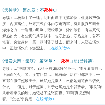
《天神录》·第23章：不
死神
功
导读：…杨摩中了一锤，此时向崖下飞落加快，但觉风声劲
疾，内脏离位，外来真气在体内东走西窜，有几股真气暗含
爆炸之力，一遇阻力即爆，毁经废脉，势如破竹，有些真气
炽热如火，有些真气其寒似冰，忽寒忽热，寒热交加，苦不
堪言。突觉身体一震，顿时昏了过去。醒来时，人还在溪水
中，正随溪水向下游漂去。…
在线阅读>>
《错爱大秦：秦殇》·第58章：
死神
白起(已解禁）
导读：…“没想到琴儿姑娘竟有如此好的身手。”李良看着自己
正滴血的剑。琴儿没有回答……她自幼生活在邯郸宫中，一
直都在服侍赵麟王子。虽然她是秦人，虽然她知道自己该做
什么……但是，对于赵国，对于赵麟她是个背叛者。“李良”琴
儿看着李良的脸，她记起了这张面容。“呵呵真没想到
呀。”“怎么”李良磨…
在线阅读>>