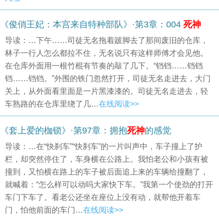
《俊俏王妃：本宫来自特种部队》·第3章：004
死神
导读：…下午……司徒无名拖着跛脚去了那间废旧的仓库，
林子一行人怎么都拉不住，无名说只有这样师傅才会见他。
在仓库外面用一根竹棍有节奏的敲了几下。“铛铛……铛铛
铛……铛铛。”外围的铁门忽然打开，司徒无名走进去，大门
关上，从外面看里面是一片黑漆漆的。司徒无名走进去，轻
车熟路的在仓库里绕了几…
在线阅读>>
《套上爱的枷锁》·第97章：拥抱
死神
的感觉
导读：…在“快刹车”“快刹车”的一片叫声中，车子撞上了护
栏，却突然停住了，车身横在公路上。我怕老公和小孩有被
撞到，又怕横在路上的车子被后面追上来的车辆给撞翻了，
就喊着：“怎么样可以动吗大家快下车。”我第一个使劲的打开
车门下车了。看老公还坐在座位上没有动，就帮他开着车
门，怕他前面的车门…
在线阅读>>