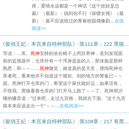
择，爱情永远都是一个神话《这个娃娃是总
裁》（最新）：搞到你不行《保镖女佣》（最
新）：最不应该错过的青春校园偶像剧…
在线
阅读>>
《俊俏王妃：本宫来自特种部队》·第111章：222 黑狼死了
导读：…库。
死神
安静的坐在椅子上闭目养神，直到发现面
前的监视器中，仓库外有一个浑身是血的人，那张脸是那样
熟悉，和～～……
死神
微笑，难道真的是天意，擅闯死神仓
库者死，看来他并不知道这个规矩。别的地方的警备已～～
面。死神打开仓库的门，希望这个家伙能好运，如果没有，
不怪我。黑狼看着仓库的门打开马上跑了～～了。死神用沙
哑的嗓音道：“过来吧，走过九宫格，我就在下面。”这个九宫
格本来应该走出一个“～～…
在线阅读>>
《俊俏王妃：本宫来自特种部队》·第108章：217 有黑狼才有黑鹰