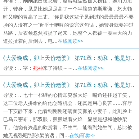
导读：…刚刚跑出夜总会，胳膊就猛然被人拽住，她用力甩
开，转身，见是比她足足高了一个半脑袋的斯君谦，怒火顿
时又噌的冒高了三丈。“你是我这辈子见到过的最最最最不要
脸的人没有之一”近乎于咆哮的说完这句话，她转身就要冲过
马路，后衣领忽然被提了起来，她整个人都被一股巨大的力
道拉扯着向后倒去，电…
在线阅读>>
《大爱晚成，卯上天价老婆》·第71章：劝和，他是好女孙婿；惊悚，
导读：…字：
死神
来了待续～～…
在线阅读>>
《大爱晚成，卯上天价老婆》·第71章：劝和，他是好女孙婿；惊悚，
导读：…七十一祁继的心情却突然大好，嘴角还挂起了笑，
这三位老人拼命的给他创造机会，还真是用心良苦……客厅
一下安静下来，他看到刚刚还满面笑颜的小妻子，此刻脸上
已乌云密布，那双眼，熊熊燃着火焰，显然是想和他吵架
了。他饶有兴趣的欣赏着，不生气，能看到她生气，总比被
她无视强吧“想吵架的话，回…
在线阅读>>