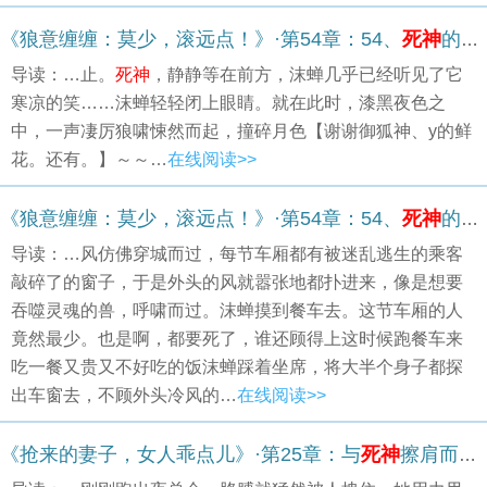
《狼意缠缠：莫少，滚远点！》·第54章：54、
死神
的微笑
导读：…止。
死神
，静静等在前方，沫蝉几乎已经听见了它
寒凉的笑……沫蝉轻轻闭上眼睛。就在此时，漆黑夜色之
中，一声凄厉狼啸悚然而起，撞碎月色【谢谢御狐神、y的鲜
花。还有。】～～…
在线阅读>>
《狼意缠缠：莫少，滚远点！》·第54章：54、
死神
的微笑
导读：…风仿佛穿城而过，每节车厢都有被迷乱逃生的乘客
敲碎了的窗子，于是外头的风就嚣张地都扑进来，像是想要
吞噬灵魂的兽，呼啸而过。沫蝉摸到餐车去。这节车厢的人
竟然最少。也是啊，都要死了，谁还顾得上这时候跑餐车来
吃一餐又贵又不好吃的饭沫蝉踩着坐席，将大半个身子都探
出车窗去，不顾外头冷风的…
在线阅读>>
《抢来的妻子，女人乖点儿》·第25章：与
死神
擦肩而过。