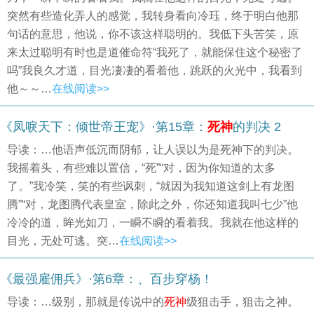
突然有些造化弄人的感觉，我转身看向冷珏，终于明白他那
句话的意思，他说，你不该这样聪明的。我低下头苦笑，原
来太过聪明有时也是道催命符“我死了，就能保住这个秘密了
吗”我良久才道，目光凄凄的看着他，跳跃的火光中，我看到
他～～…
在线阅读>>
《凤唳天下：倾世帝王宠》·第15章：
死神
的判决 2
导读：…他语声低沉而阴郁，让人误以为是死神下的判决。
我摇着头，有些难以置信，“死”“对，因为你知道的太多
了。”我冷笑，笑的有些讽刺，“就因为我知道这剑上有龙图
腾”“对，龙图腾代表皇室，除此之外，你还知道我叫七少”他
冷冷的道，眸光如刀，一瞬不瞬的看着我。我就在他这样的
目光，无处可逃。突…
在线阅读>>
《最强雇佣兵》·第6章：、百步穿杨！
导读：…级别，那就是传说中的
死神
级狙击手，狙击之神。