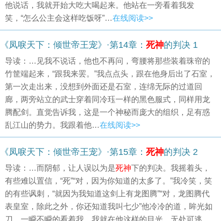
他说话，我就开始大吃大喝起来。他站在一旁看着我发
笑，“怎么公主会这样吃饭呀”…
在线阅读>>
《凤唳天下：倾世帝王宠》·第14章：
死神
的判决 1
导读：…见我不说话，他也不再问，弯腰将那些装着珠帘的
竹筐端起来，“跟我来罢。”我点点头，跟在他身后出了石室，
第一次走出来，没想到外面还是石室，连绵无际的过道回
廊，两旁站立的武士穿着同冷珏一样的黑色服式，同样用龙
腾配剑。直觉告诉我，这是一个神秘而庞大的组织，足有惑
乱江山的势力。我跟着他…
在线阅读>>
《凤唳天下：倾世帝王宠》·第15章：
死神
的判决 2
导读：…而阴郁，让人误以为是
死神
下的判决。我摇着头，
有些难以置信，“死”“对，因为你知道的太多了。”我冷笑，笑
的有些讽刺，“就因为我知道这剑上有龙图腾”“对，龙图腾代
表皇室，除此之外，你还知道我叫七少”他冷冷的道，眸光如
刀，一瞬不瞬的看着我。我就在他这样的目光，无处可逃。