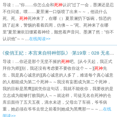
导读：…“你……你怎么会和
死神
认识”过了一会，墨渊还是忍
不住问道。噗……夏景澜一口饭喷了出来～～，他说什么
死、死、
死神
死神来了，在哪（）夏景澜扔下饭碗，惊恐的
跳了起来，警惕的看着四周，仿佛～～“死、死神来了在哪
里”夏景澜依旧绷紧着神经，颤悠着声音问。墨渊了然：“你不
认识他”～～…
在线阅读>>
《俊俏王妃：本宫来自特种部队》·第19章：028 无名的回忆
导读：…你还是那个无坚不摧的
死神
吧。[从今天起，我正式
拜你为师][别，我还没有考虑要不要收你这个～～][
死神
先
生，我是真心诚意的][真心诚意的人多了，难道每个真心诚意
的人都能成为第二个死神～～我没有妄图成为第二个死神，
我的目标是黑鹰][就凭你这句话，我就不能收你，我要收的是
立志成为能够打败我的人～～就这样，司徒无名在死神的仓
库后面待了五天五夜，滴水未进，父母出了车祸，爷爷病
重，她必须在爷爷去世之前看到她成为黑鹰那一～～…
在线
阅读>>