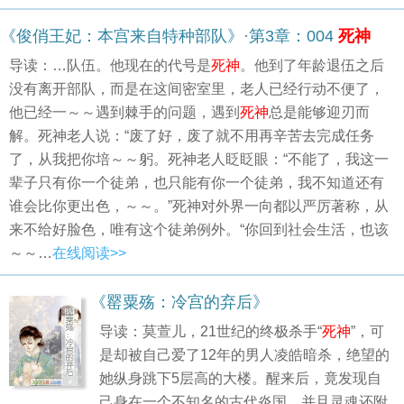
《俊俏王妃：本宫来自特种部队》·第3章：004
死神
导读：…队伍。他现在的代号是
死神
。他到了年龄退伍之后
没有离开部队，而是在这间密室里，老人已经行动不便了，
他已经一～～遇到棘手的问题，遇到
死神
总是能够迎刃而
解。死神老人说：“废了好，废了就不用再辛苦去完成任务
了，从我把你培～～躬。死神老人眨眨眼：“不能了，我这一
辈子只有你一个徒弟，也只能有你一个徒弟，我不知道还有
谁会比你更出色，～～。”死神对外界一向都以严厉著称，从
来不给好脸色，唯有这个徒弟例外。“你回到社会生活，也该
～～…
在线阅读>>
《罂粟殇：冷宫的弃后》
导读：莫萱儿，21世纪的终极杀手“
死神
”，可
是却被自己爱了12年的男人凌皓暗杀，绝望的
她纵身跳下5层高的大楼。醒来后，竟发现自
己身在一个不知名的古代炎国。并且灵魂还附