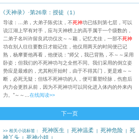
《天神录》·第26章：授徒（1）
导读：…弟，大弟子陈劣汰，不
死神
功已练到第七层，可以
说江湖上罕有对手，应与天神榜上的高手属于一个级数的，
二弟子名叫许留良武功仅次～～颖，记忆尤佳，一部不
死神
功在别人往往要数日才能记住，他仅用两天的时间便已记
熟，杨摩要他再看，他便说：“师父，我已背熟，不～～采用
卧姿；但我们的不死神功与之全然不同。我们采用的倒立姿
势应是最难的，尤其刚开始时，由于不得其门，更是难～～
断，必死无疑；但练不死神功的人，便可重塑经脉，伤愈后
内力会更胜从前，因为不死神功可以同化进入体内的外来内
力。”～～…
在线阅读>>
下一页
死神医生
死神温柔
死神危险
死
>> 相关小说标签：
|
|
|
神丫头
死神小姐
|
|