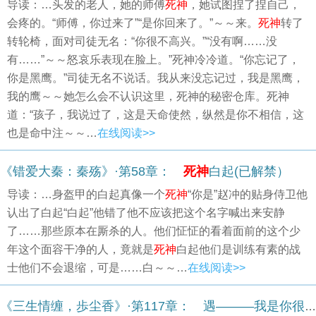
导读：…头发的老人，她的师傅
死神
，她试图捏了捏自己，
会疼的。“师傅，你过来了”“是你回来了。”～～来。
死神
转了
转轮椅，面对司徒无名：“你很不高兴。”“没有啊……没
有……”～～怒哀乐表现在脸上。”死神冷冷道。“你忘记了，
你是黑鹰。”司徒无名不说话。我从来没忘记过，我是黑鹰，
我的鹰～～她怎么会不认识这里，死神的秘密仓库。死神
道：“孩子，我说过了，这是天命使然，纵然是你不相信，这
也是命中注～～…
在线阅读>>
《错爱大秦：秦殇》·第58章：
死神
白起(已解禁）
导读：…身盔甲的白起真像一个
死神
“你是”赵冲的贴身侍卫他
认出了白起“白起”他错了他不应该把这个名字喊出来安静
了……那些原本在厮杀的人。他们怔怔的看着面前的这个少
年这个面容干净的人，竟就是
死神
白起他们是训练有素的战
士他们不会退缩，可是……白～～…
在线阅读>>
《三生情缠，歩尘香》·第117章： 遇———我是你很久之前的故人４