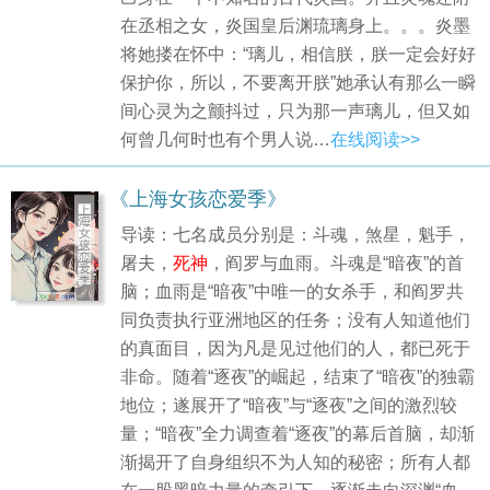
在丞相之女，炎国皇后渊琉璃身上。。。炎墨
将她搂在怀中：“璃儿，相信朕，朕一定会好好
保护你，所以，不要离开朕”她承认有那么一瞬
间心灵为之颤抖过，只为那一声璃儿，但又如
何曾几何时也有个男人说…
在线阅读>>
《上海女孩恋爱季》
导读：七名成员分别是：斗魂，煞星，魁手，
屠夫，
死神
，阎罗与血雨。斗魂是“暗夜”的首
脑；血雨是“暗夜”中唯一的女杀手，和阎罗共
同负责执行亚洲地区的任务；没有人知道他们
的真面目，因为凡是见过他们的人，都已死于
非命。随着“逐夜”的崛起，结束了“暗夜”的独霸
地位；遂展开了“暗夜”与“逐夜”之间的激烈较
量；“暗夜”全力调查着“逐夜”的幕后首脑，却渐
渐揭开了自身组织不为人知的秘密；所有人都