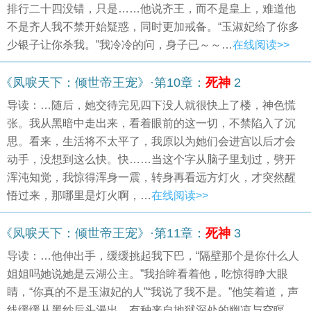
排行二十四没错，只是……他说齐王，而不是皇上，难道他
不是齐人我不禁开始疑惑，同时更加戒备。“玉淑妃给了你多
少银子让你杀我。”我冷冷的问，身子已～～…
在线阅读>>
《凤唳天下：倾世帝王宠》·第10章：
死神
2
导读：…随后，她交待完见四下没人就很快上了楼，神色慌
张。我从黑暗中走出来，看着眼前的这一切，不禁陷入了沉
思。看来，生活将不太平了，我原以为她们会进宫以后才会
动手，没想到这么快。快……当这个字从脑子里划过，劈开
浑沌知觉，我惊得浑身一震，转身再看远方灯火，才突然醒
悟过来，那哪里是灯火啊，…
在线阅读>>
《凤唳天下：倾世帝王宠》·第11章：
死神
3
导读：…他伸出手，缓缓挑起我下巴，“隔壁那个是你什么人
姐姐吗她说她是云湖公主。”我抬眸看着他，吃惊得睁大眼
睛，“你真的不是玉淑妃的人”“我说了我不是。”他笑着道，声
线缓缓从黑纱后头漫出，有种来自地狱深处的幽凉与空瞑，