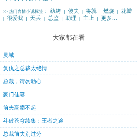
纨绔
傻夫
将就
燃烧
花瓣
>> 热门言情小说标签：
|
|
|
|
很爱我
天兵
总监
助理
主上
更多…
|
|
|
|
|
|
大家都在看
灵域
复仇之总裁太绝情
总裁，请勿动心
豪门佳妻
前夫高攀不起
斗破苍穹续集：王者之途
总裁前夫别过分