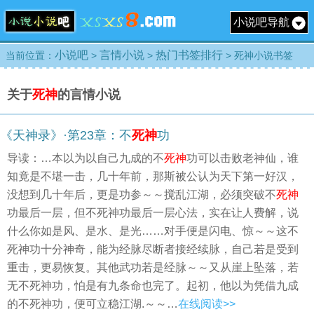
小说吧导航
小说吧
言情小说
热门书签排行
当前位置：
>
>
> 死神小说书签
关于
死神
的言情小说
《天神录》·第23章：不
死神
功
导读：…本以为以自己九成的不
死神
功可以击败老神仙，谁
知竟是不堪一击，几十年前，那斯被公认为天下第一好汉，
没想到几十年后，更是功参～～搅乱江湖，必须突破不
死神
功最后一层，但不死神功最后一层心法，实在让人费解，说
什么你如是风、是水、是光……对手便是闪电、惊～～这不
死神功十分神奇，能为经脉尽断者接经续脉，自己若是受到
重击，更易恢复。其他武功若是经脉～～又从崖上坠落，若
无不死神功，怕是有九条命也完了。起初，他以为凭借九成
的不死神功，便可立稳江湖.～～…
在线阅读>>