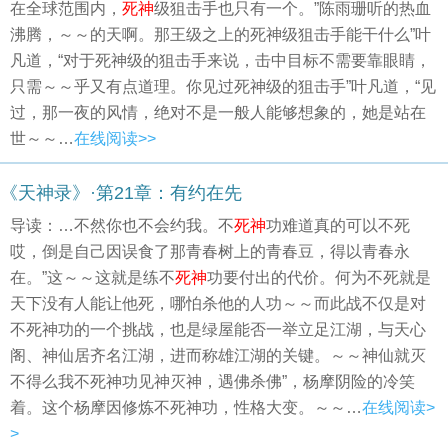
在全球范围内，
死神
级狙击手也只有一个。”陈雨珊听的热血
沸腾，～～的天啊。那王级之上的死神级狙击手能干什么”叶
凡道，“对于死神级的狙击手来说，击中目标不需要靠眼睛，
只需～～乎又有点道理。你见过死神级的狙击手”叶凡道，“见
过，那一夜的风情，绝对不是一般人能够想象的，她是站在
世～～…
在线阅读>>
《天神录》·第21章：有约在先
导读：…不然你也不会约我。不
死神
功难道真的可以不死
哎，倒是自己因误食了那青春树上的青春豆，得以青春永
在。”这～～这就是练不
死神
功要付出的代价。何为不死就是
天下没有人能让他死，哪怕杀他的人功～～而此战不仅是对
不死神功的一个挑战，也是绿屋能否一举立足江湖，与天心
阁、神仙居齐名江湖，进而称雄江湖的关键。～～神仙就灭
不得么我不死神功见神灭神，遇佛杀佛”，杨摩阴险的冷笑
着。这个杨摩因修炼不死神功，性格大变。～～…
在线阅读>
>