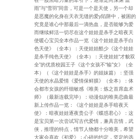
在一股黑暗力量的牵引下，逐渐走向深渊“血
雨”与“雪羽”同音，可是一个是天使，另一个却
是恶魔的化身在天衣无缝的爱y陷阱中，被困的
究竟是谁心中那最后一滴热血，是否能够为爱
而继续鲜活一切尽在这个娃娃是杀手之暗夜天
使暖心宝贝全本作品一览《这个娃娃是杀手白
色天使》（全本）：天使娃娃酷少《这个娃娃
是杀手纯色天使》（全本）：天使娃娃“才貌双
全”的优质校园王子《这个女孩不“输”女》（全
本）（《这个娃娃是杀手》的姐妹篇）：坚强
天使的水晶爱情《爱情保鲜膜》（全本）：体
会都市女孩的纤细敏感《唯美：炼之首席血术
师》（最新连载完毕）：动漫似的唯美恋曲最
新上传作品一览：《这个娃娃是杀手暗夜天
使》：暗夜娃娃逐夜贵公子《蝶惑君心》：这
是宝贝第一次尝试写古代爱情，兼具言情，武
侠，推理的特点，情节人物都十分唯美，希望
大家会喜欢《初爱》：心碎的约定，坚定的选