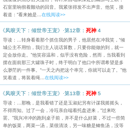
石室里响彻着颤动的回音。我紧张得发不出声音。他笑，接
着道：“看来她是…
在线阅读>>
《凤唳天下：倾世帝王宠》·第12章：
死神
4
导读：…转身看着那个抓住我的男子，他居然在冲我笑，“倾
城公主不用怕，我们主人说话算数，只要你能做的到，就一
定会放你走。”他笑容温和，似乎没有危险，然而，当我看到
摆在面前那三大罐珠子时，终于明白了他口中所谓希望是多
么渺茫的一件事。“一天之内把这个串完，你就可以走了。”他
笑着道，将装着绳…
在线阅读>>
《凤唳天下：倾世帝王宠》·第13章：
死神
5
导读：…那晚，是我看错了还是玉淑妃另有计谋我摇摇头，
不得而知。过了一会，冷珏亲自端着托盘进来，“过来吃
罢。”我兴冲冲的跑到桌子前，并不是什么好菜，不过一些简
单的饭菜，两菜一汤，菜很清淡，另一味糖是鲫鱼汤，没等