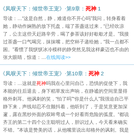
《凤唳天下：倾世帝王宠》·第9章：
死神
1
导读：…“这是自然，静，难道你不开心吗”我问，转身看着
她，静动作娴熟的放下托盘，端了茶盏送过来，“已经吹凉
了，公主这些天赶路辛劳，喝了参茶该好好歇歇才是。”我接
过茶盏一口气喝完，抹抹嘴，把空杯子递给她，“我一点都不
困。”看惯了我恹恹冰冷模样的静突然见我这样豪迈也不由的
张大眼睛，惊道：…
在线阅读>>
《凤唳天下：倾世帝王宠》·第10章：
死神
2
导读：…这就是
死神
吗我在心里问自己，恐惧的促使下，我
本能的往后退去，身下稻草发出声响，在静谧的空间里显得
格外刺耳。他讽刺的笑，“怕了吗”“你是什么人”我强迫自己平
静下来，声线却忍不住颤抖着，他听到了，于是笑意更加深
邃，露在黑纱外面的双眸弯成一个好看而危险的弧度。“都说
齐王的第二十四个公主聪明过人，胆识过人，今天看来确实
不错。”本该是赞美的话，从他嘴里说出却格外的讽刺。我是