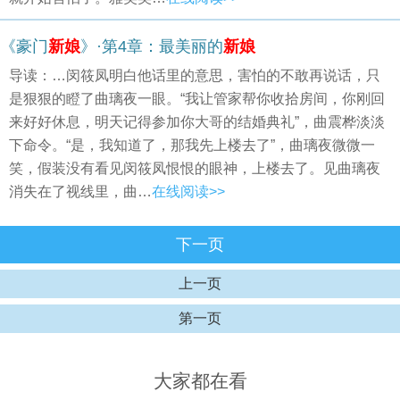
《豪门
新娘
》·第4章：最美丽的
新娘
导读：…闵筱凤明白他话里的意思，害怕的不敢再说话，只
是狠狠的瞪了曲璃夜一眼。“我让管家帮你收拾房间，你刚回
来好好休息，明天记得参加你大哥的结婚典礼”，曲震桦淡淡
下命令。“是，我知道了，那我先上楼去了”，曲璃夜微微一
笑，假装没有看见闵筱凤恨恨的眼神，上楼去了。见曲璃夜
消失在了视线里，曲…
在线阅读>>
下一页
上一页
第一页
大家都在看