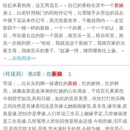
纷赶来看热闹，这五男选五～～自已的香粉在其中一个
新娘
身上，白若轩用独门的药粉作记号，云霄随手从旁边的花丛
中摘下花朵来作记号，风无痕最舍本，干脆就用内～～走近
那四个一模一样的新娘，一个一个的看，一个一个的认，最
后，停在最右边的那一个面前，南宫乐一见，暗自坏笑，抢
先一步跑到那～～“哈哈，我就选这个新娘了，我南宫家的当
家主母，我南宫乐的妻子。”赵谦一愣，继而嘴角往上扬。～
～…
在线阅读>>
《玲珑局》·第3章：怨
新娘
１
导读：…位从头到脚一抹通红的
新娘
，红的娇艳，红的鲜
亮，就像血那是血淋淋的红她的心在滴血，千疮百孔累累伤
今朝碧空如洗,风和日丽，如此的良辰美景，吹吹打打的乐陶
之间自然是良缘喜结这是良缘么她痴痴惨笑,良非良,缘非缘.若
真是缘,恐怕亦是孽缘.人们常说三生石上姻缘早定,几世修福便
是三生良缘,几世冤孽人世轮回便是呕血还债.今朝所嫁,泪不成
泪,是怨言犹太轻,是恨,苦水满肚无处恨.今朝为嫁，绝非芳心