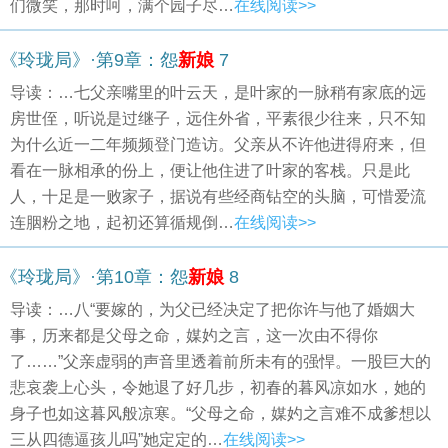
们微笑，那时呵，满个园子尽…
在线阅读>>
《玲珑局》·第9章：怨
新娘
7
导读：…七父亲嘴里的叶云天，是叶家的一脉稍有家底的远
房世侄，听说是过继子，远住外省，平素很少往来，只不知
为什么近一二年频频登门造访。父亲从不许他进得府来，但
看在一脉相承的份上，便让他住进了叶家的客栈。只是此
人，十足是一败家子，据说有些经商钻空的头脑，可惜爱流
连胭粉之地，起初还算循规倒…
在线阅读>>
《玲珑局》·第10章：怨
新娘
8
导读：…八“要嫁的，为父已经决定了把你许与他了婚姻大
事，历来都是父母之命，媒妁之言，这一次由不得你
了……”父亲虚弱的声音里透着前所未有的强悍。一股巨大的
悲哀袭上心头，令她退了好几步，初春的暮风凉如水，她的
身子也如这暮风般凉寒。“父母之命，媒妁之言难不成爹想以
三从四德逼孩儿吗”她定定的…
在线阅读>>