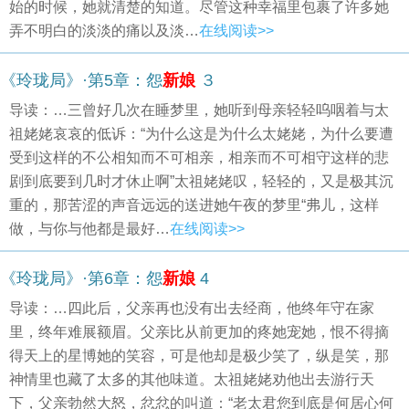
始的时候，她就清楚的知道。尽管这种幸福里包裹了许多她
弄不明白的淡淡的痛以及淡…
在线阅读>>
《玲珑局》·第5章：怨
新娘
３
导读：…三曾好几次在睡梦里，她听到母亲轻轻呜咽着与太
祖姥姥哀哀的低诉：“为什么这是为什么太姥姥，为什么要遭
受到这样的不公相知而不可相亲，相亲而不可相守这样的悲
剧到底要到几时才休止啊”太祖姥姥叹，轻轻的，又是极其沉
重的，那苦涩的声音远远的送进她午夜的梦里“弗儿，这样
做，与你与他都是最好…
在线阅读>>
《玲珑局》·第6章：怨
新娘
4
导读：…四此后，父亲再也没有出去经商，他终年守在家
里，终年难展额眉。父亲比从前更加的疼她宠她，恨不得摘
得天上的星博她的笑容，可是他却是极少笑了，纵是笑，那
神情里也藏了太多的其他味道。太祖姥姥劝他出去游行天
下，父亲勃然大怒，忿忿的叫道：“老太君您到底是何居心何