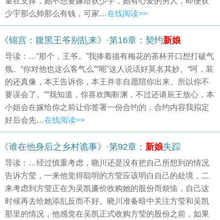
量在支撑，她不想要嫁给狄少宇，她有心爱的男人，即便狄
少宇那么帅那么有钱，可家…
在线阅读>>
《锦宫：腹黑王爷别乱来》·第16章：契约
新娘
导读：…“那个，王爷。”我捧着描有梅花的茶杯开口想打破气
氛。“你对他也这么客气么”“呃”这人说话好莫名其妙。“呵，装
的还真像，本王告诉你，本王并非自愿陪你出来。所以你不
要误会了。”“我知道，你喜欢陶靳渊，不过还请辰王放心，本
小姐会在嫁给你之前让你签署一份合约的，合约内容我拟定
好后会先…
在线阅读>>
《谁在他身后之乡村诡事》·第92章：
新娘
失踪
导读：…经过慎重考虑，晓川还是没有把自己所想到的情况
告诉方莹，一来他觉得聪明的方莹应该明白自己的处境，二
来考虑到方莹正在为吴凯廉价收购她的股份而烦恼，自己这
时候再去给她添乱反而不好。晓川准备暗中关注方莹和吴凯
那里的情况，他感觉在吴凯正式收购方莹的股份之前，如果