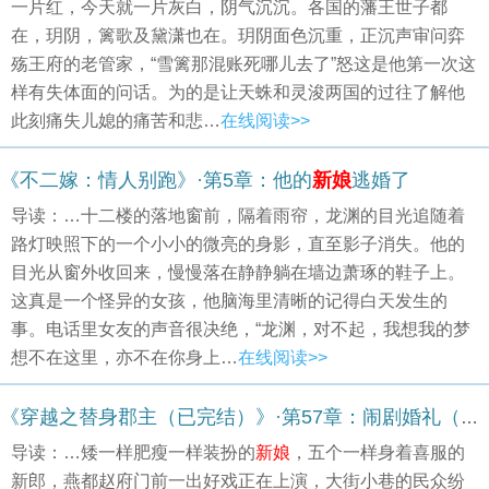
一片红，今天就一片灰白，阴气沉沉。各国的藩王世子都
在，玥阴，篱歌及黛潇也在。玥阴面色沉重，正沉声审问弈
殇王府的老管家，“雪篱那混账死哪儿去了”怒这是他第一次这
样有失体面的问话。为的是让天蛛和灵浚两国的过往了解他
此刻痛失儿媳的痛苦和悲…
在线阅读>>
《不二嫁：情人别跑》·第5章：他的
新娘
逃婚了
导读：…十二楼的落地窗前，隔着雨帘，龙渊的目光追随着
路灯映照下的一个小小的微亮的身影，直至影子消失。他的
目光从窗外收回来，慢慢落在静静躺在墙边萧琢的鞋子上。
这真是一个怪异的女孩，他脑海里清晰的记得白天发生的
事。电话里女友的声音很决绝，“龙渊，对不起，我想我的梦
想不在这里，亦不在你身上…
在线阅读>>
《穿越之替身郡主（已完结）》·第57章：闹剧婚礼（六）
导读：…矮一样肥瘦一样装扮的
新娘
，五个一样身着喜服的
新郎，燕都赵府门前一出好戏正在上演，大街小巷的民众纷