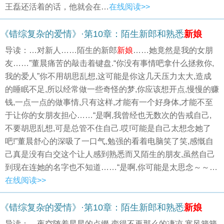
王磊还活着的话，他就会在…
在线阅读>>
《错综复杂的爱情》·第10章：陌生新郎和熟悉
新娘
导读：…对新人……陌生的新郎
新娘
……她竟然是我的女朋
友……”董晨痛苦的敲击着键盘.“你没有事情吧拿什么拯救你,
我的爱人”你不用胡思乱想,这可能是你这几天压力太大,造成
的睡眠不足,所以经常做一些奇怪的梦,你应该想开点,慢慢的赚
钱,一点一点的做事情,只有这样,才能有一个好身体,才能不至
于让你的女朋友担心……“是啊,我曾经也无数次的告戒自己,
不要胡思乱想,可是总管不住自己.哎!可能是自己太想念她了
吧!”董晨舒心的深吸了一口气,勉强的看着电脑笑了笑,感慨自
己真是没有白交这个让人感到熟悉而又陌生的朋友,虽然自己
到现在连她的名字也不知道……“是啊,你可能是太思念～～…
在线阅读>>
《错综复杂的爱情》·第10章：陌生新郎和熟悉
新娘
导读：…夜空随着星星的点缀,变得不再那么的凄凉.寒风簌簌,