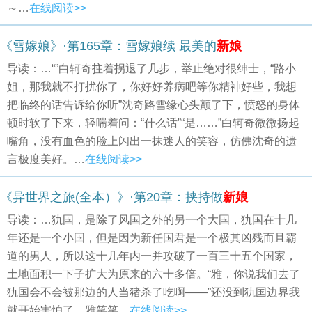
～…
在线阅读>>
《雪嫁娘》·第165章：雪嫁娘续 最美的
新娘
导读：…“”白轲奇拄着拐退了几步，举止绝对很绅士，“路小
姐，那我就不打扰你了，你好好养病吧等你精神好些，我想
把临终的话告诉给你听”沈奇路雪缘心头颤了下，愤怒的身体
顿时软了下来，轻喘着问：“什么话”“是……”白轲奇微微扬起
嘴角，没有血色的脸上闪出一抹迷人的笑容，仿佛沈奇的遗
言极度美好。…
在线阅读>>
《异世界之旅(全本）》·第20章：挟持做
新娘
导读：…犰国，是除了风国之外的另一个大国，犰国在十几
年还是一个小国，但是因为新任国君是一个极其凶残而且霸
道的男人，所以这十几年内一并攻破了一百三十五个国家，
土地面积一下子扩大为原来的六十多倍。“雅，你说我们去了
犰国会不会被那边的人当猪杀了吃啊——”还没到犰国边界我
就开始害怕了。雅笑笑…
在线阅读>>