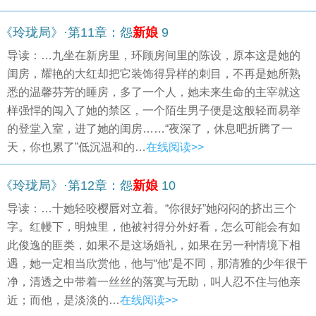
《玲珑局》·第11章：怨
新娘
9
导读：…九坐在新房里，环顾房间里的陈设，原本这是她的
闺房，耀艳的大红却把它装饰得异样的刺目，不再是她所熟
悉的温馨芬芳的睡房，多了一个人，她未来生命的主宰就这
样强悍的闯入了她的禁区，一个陌生男子便是这般轻而易举
的登堂入室，进了她的闺房……“夜深了，休息吧折腾了一
天，你也累了”低沉温和的…
在线阅读>>
《玲珑局》·第12章：怨
新娘
10
导读：…十她轻咬樱唇对立着。“你很好”她闷闷的挤出三个
字。红幔下，明烛里，他被衬得分外好看，怎么可能会有如
此俊逸的匪类，如果不是这场婚礼，如果在另一种情境下相
遇，她一定相当欣赏他，他与“他”是不同，那清雅的少年很干
净，清透之中带着一丝丝的落寞与无助，叫人忍不住与他亲
近；而他，是淡淡的…
在线阅读>>