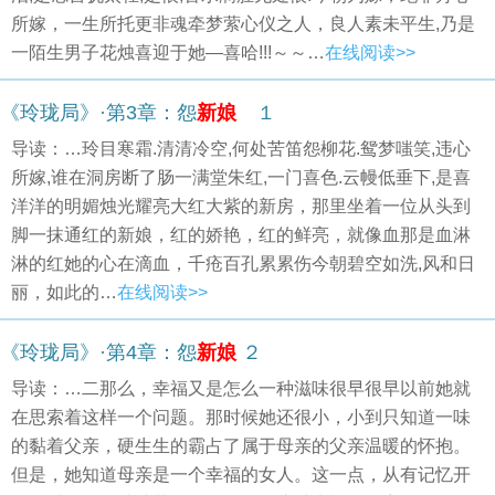
所嫁，一生所托更非魂牵梦萦心仪之人，良人素未平生,乃是
一陌生男子花烛喜迎于她—喜哈!!!～～…
在线阅读>>
《玲珑局》·第3章：怨
新娘
１
导读：…玲目寒霜.清清冷空,何处苦笛怨柳花.鸳梦嗤笑,违心
所嫁,谁在洞房断了肠一满堂朱红,一门喜色.云幔低垂下,是喜
洋洋的明媚烛光耀亮大红大紫的新房，那里坐着一位从头到
脚一抹通红的新娘，红的娇艳，红的鲜亮，就像血那是血淋
淋的红她的心在滴血，千疮百孔累累伤今朝碧空如洗,风和日
丽，如此的…
在线阅读>>
《玲珑局》·第4章：怨
新娘
２
导读：…二那么，幸福又是怎么一种滋味很早很早以前她就
在思索着这样一个问题。那时候她还很小，小到只知道一味
的黏着父亲，硬生生的霸占了属于母亲的父亲温暖的怀抱。
但是，她知道母亲是一个幸福的女人。这一点，从有记忆开