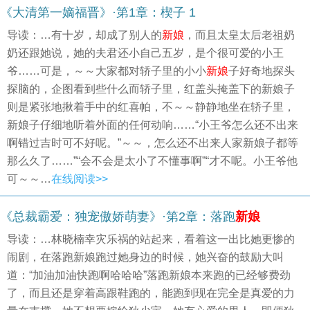
《大清第一嫡福晋》·第1章：楔子 1
导读：…有十岁，却成了别人的
新娘
，而且太皇太后老祖奶
奶还跟她说，她的夫君还小自己五岁，是个很可爱的小王
爷……可是，～～大家都对轿子里的小小
新娘
子好奇地探头
探脑的，企图看到些什么而轿子里，红盖头掩盖下的新娘子
则是紧张地揪着手中的红喜帕，不～～静静地坐在轿子里，
新娘子仔细地听着外面的任何动响……“小王爷怎么还不出来
啊错过吉时可不好呢。”～～，怎么还不出来人家新娘子都等
那么久了……”“会不会是太小了不懂事啊”“才不呢。小王爷他
可～～…
在线阅读>>
《总裁霸爱：独宠傲娇萌妻》·第2章：落跑
新娘
导读：…林晓楠幸灾乐祸的站起来，看着这一出比她更惨的
闹剧，在落跑新娘跑过她身边的时候，她兴奋的鼓励大叫
道：“加油加油快跑啊哈哈哈”落跑新娘本来跑的已经够费劲
了，而且还是穿着高跟鞋跑的，能跑到现在完全是真爱的力