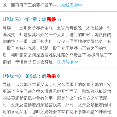
以一而再再而三的要把景闰与…
在线阅读>>
《玲珑局》·第7章：怨
新娘
５
导读：…五那男子布衣素服，五官清奇俊逸，浓眉轻扬，剑
眸浅笑，却是极其出众的一个人儿。进门的时候，她微微的
朝他瞥了一眼，却不知为何，仅仅一照面她便觉得他身上有
一股子奇特的气质，那是一股子介于草莽与王者之间的气
质，粗旷豪迈之间显露着难以掩藏的尊贵当下,她微微皱了下
俏眉，奇怪自己怎么会有这…
在线阅读>>
《玲珑局》·第8章：怨
新娘
6
导读：…六她回首看父亲，可父亲眉眼上的欢喜令她的不安
更深了许多已很久很久没瞧见她开怀而笑，那如鲜花般绽放
的笑容还是记忆中曾有的事，那是什么时候七岁之前吧那
时，父亲总爱搂着娘亲轻言浅笑，那时，父亲总是抱着她呵
呵的又玩又闹，那时太姥姥会在立在花下亭前欣慰的冲着他