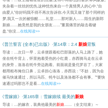
夹杂着一丝丝的忧伤,这种忧伤来自一个真情男人的心中.“自
由爱人”你好吗我不得不再次告诉你,今天我又做了那个同样的
梦,我又一次的被惊醒……礼堂……那对新人……陌生的新郎
新娘……她竟然是我的女朋友……”董晨痛苦的敲击着键
盘.“你没…
在线阅读>>
《普兰誓言 (全本)已出版》·第14章：2.4
新娘
背叛
导读：…次日一早，云卓便跟着松巴部落的人马上路了，她
坐在牦牛背上，怀里抱着受伤的小红鹿，赤西骑马走在云卓
的身旁，洛洛在牦牛旁边跑着。前面就是曼佗罗谷了，大家
都用粗布掩住口鼻，云卓担心洛洛，赤西说：“不妨，因为会
催马快速通过，所以马匹、牦牛以及洛洛都不会有事。”“要快
速通过吗那岂不是看…
在线阅读>>
《雪嫁娘》·第165章：雪嫁娘续 最美的
新娘
导读：…的嫁衣，装典他最美的
新娘
……（全文结束）～