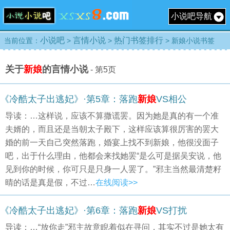
小说吧导航
小说吧
言情小说
热门书签排行
当前位置：
>
>
> 新娘小说书签
关于
新娘
的言情小说
- 第5页
《冷酷太子出逃妃》·第5章：落跑
新娘
VS相公
导读：…这样说，应该不算撒谎罢。因为她是真的有一个准
夫婿的，而且还是当朝太子殿下，这样应该算很厉害的罢大
婚的前一天自己突然落跑，婚宴上找不到新娘，他很没面子
吧，出于什么理由，他都会来找她罢“是么可是据吴安说，他
见到你的时候，你可只是只身一人罢了。”邪主当然最清楚籽
晴的话是真是假，不过…
在线阅读>>
《冷酷太子出逃妃》·第6章：落跑
新娘
VS打扰
导读：…“放你走”邪主故意睨着似在寻问，其实不过是她太有