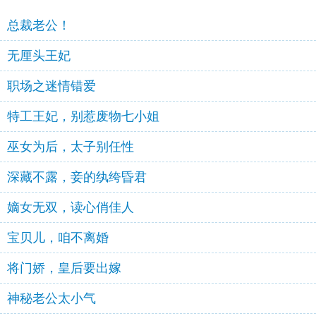
总裁老公！
无厘头王妃
职场之迷情错爱
特工王妃，别惹废物七小姐
巫女为后，太子别任性
深藏不露，妾的纨绔昏君
嫡女无双，读心俏佳人
宝贝儿，咱不离婚
将门娇，皇后要出嫁
神秘老公太小气