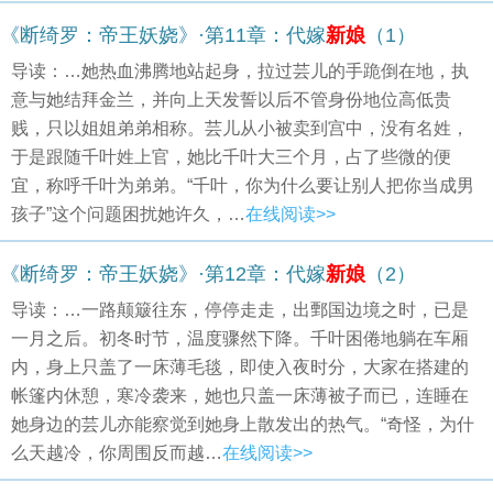
《断绮罗：帝王妖娆》·第11章：代嫁
新娘
（1）
导读：…她热血沸腾地站起身，拉过芸儿的手跪倒在地，执
意与她结拜金兰，并向上天发誓以后不管身份地位高低贵
贱，只以姐姐弟弟相称。芸儿从小被卖到宫中，没有名姓，
于是跟随千叶姓上官，她比千叶大三个月，占了些微的便
宜，称呼千叶为弟弟。“千叶，你为什么要让别人把你当成男
孩子”这个问题困扰她许久，…
在线阅读>>
《断绮罗：帝王妖娆》·第12章：代嫁
新娘
（2）
导读：…一路颠簸往东，停停走走，出鄄国边境之时，已是
一月之后。初冬时节，温度骤然下降。千叶困倦地躺在车厢
内，身上只盖了一床薄毛毯，即使入夜时分，大家在搭建的
帐篷内休憩，寒冷袭来，她也只盖一床薄被子而已，连睡在
她身边的芸儿亦能察觉到她身上散发出的热气。“奇怪，为什
么天越冷，你周围反而越…
在线阅读>>