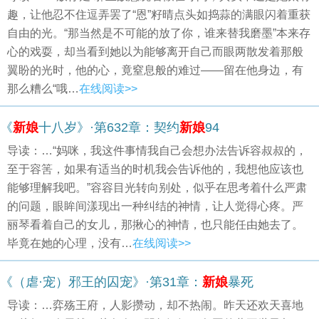
趣，让他忍不住逗弄罢了“恩”籽晴点头如捣蒜的满眼闪着重获
自由的光。“那当然是不可能的放了你，谁来替我磨墨”本来存
心的戏耍，却当看到她以为能够离开自己而眼两散发着那般
翼盼的光时，他的心，竟窒息般的难过——留在他身边，有
那么糟么“哦…
在线阅读>>
《
新娘
十八岁》·第632章：契约
新娘
94
导读：…“妈咪，我这件事情我自己会想办法告诉容叔叔的，
至于容筈，如果有适当的时机我会告诉他的，我想他应该也
能够理解我吧。”容容目光转向别处，似乎在思考着什么严肃
的问题，眼眸间漾现出一种纠结的神情，让人觉得心疼。严
丽琴看着自己的女儿，那揪心的神情，也只能任由她去了。
毕竟在她的心理，没有…
在线阅读>>
《（虐·宠）邪王的囚宠》·第31章：
新娘
暴死
导读：…弈殇王府，人影攒动，却不热闹。昨天还欢天喜地