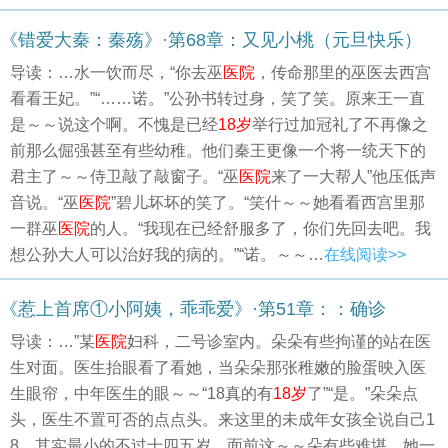
《错爱大秦：秦殇》·第68章：又见小桃（元旦快乐）
导读：…水一饮而尽，“你去巫
医院
，传命那里的巫医去西宫
看看王妃。”“……诺。”公孙书转过身，笑了笑。原来王一直
是～～说这个啊。不愧是已经
18岁
举行过加冠礼了不再像之
前那么倔强甚至有些幼稚。他们秦王更像一个将一统天下的
君主了～～侍卫敲了敲窗子。“巫
医院
来了一大帮人”他压低声
音说。“巫
医院
”碧儿坏坏的笑了。“笑什～～她看看西宫里那
一群巫
医院
的人。“我现在已经舒服多了，你们先回去吧。我
想公孙大人可以治好我的病的。”“诺。～～…
在线阅读>>
《惹上首席①小阿姨，乖乖爱》·第51章：：确诊
导读：…”某
医院
妇科，二号诊室内。朵朵有些拘谨的站在医
生对面。医生抬眼看了看她，当朵朵那张稚嫩的脸蛋映入医
生眼帘，中年医生的眼～～“18真的有
18岁
了”“是。”朵朵点
头，医生不置可否的点点头。来这里的未成年女孩全说自己1
8，其实最小的不过十四五岁。面前这～～朵有些难堪，她一