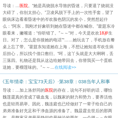
导读：…
医院
。“她是高烧脱水导致的昏迷，只要退了烧就没
大碍了，你别太担心。”卫凌风脱下手上的一次性手套，望了
眼病床边看着昏迷中的岑欢脸色阴沉的发小，突然想起什
么：“阿东，我刚才好象听到她在昏迷中都在喊你。”藿莛东冷
眼看来，撇嘴道：“你听错了。”～～“对，今天是欢欢
18岁
生
日。对了，怎么是你接她的电话”“……她玩去了，手机放在餐
桌上忘了带。”藿莛东知道她在上海，不想让她知道岑欢生病
后担心，所以找个借口敷衍。“呵，这丫头就是大大咧咧，丢
三落四。礼物还是我从这边给她带回去，你替我买一个蛋糕
送她，要榴莲味的。”～～…
在线阅读>>
《五年情牵：宝宝73天后》·第38章：038当年人和事
导读：…加上洛舒同的
医院
的存在，说句不好听的话，哪怕
魏莲霆真的变成了吸血鬼，以魏家的财力和势力，要养活他
也是轻而易举。因此，魏连庭也已经做好了一辈子给自己的
弟弟准备好充足和干净血源的准备了。魏晸霆去世后的那两
年，是魏家兄弟最平静却也最融洽的两年。一个拼～～在眼