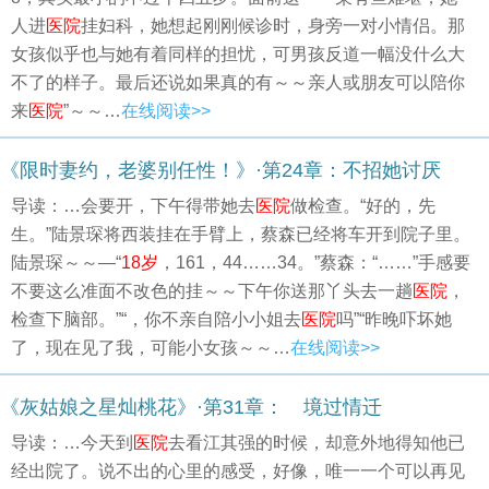
人进
医院
挂妇科，她想起刚刚候诊时，身旁一对小情侣。那
女孩似乎也与她有着同样的担忧，可男孩反道一幅没什么大
不了的样子。最后还说如果真的有～～亲人或朋友可以陪你
来
医院
”～～…
在线阅读>>
《限时妻约，老婆别任性！》·第24章：不招她讨厌
导读：…会要开，下午得带她去
医院
做检查。“好的，先
生。”陆景琛将西装挂在手臂上，蔡森已经将车开到院子里。
陆景琛～～—“
18岁
，161，44……34。”蔡森：“……”手感要
不要这么准面不改色的挂～～下午你送那丫头去一趟
医院
，
检查下脑部。”“，你不亲自陪小小姐去
医院
吗”“昨晚吓坏她
了，现在见了我，可能小女孩～～…
在线阅读>>
《灰姑娘之星灿桃花》·第31章： 境过情迁
导读：…今天到
医院
去看江其强的时候，却意外地得知他已
经出院了。说不出的心里的感受，好像，唯一一个可以再见