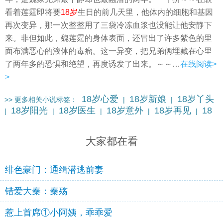
看着莲霆即将要
18岁
生日的前几天里，他体内的细胞和基因
再次变异，那一次整整用了三袋冷冻血浆也没能让他安静下
来。非但如此，魏莲霆的身体表面，还冒出了许多紫色的里
面布满恶心的液体的毒瘤。这一异变，把兄弟俩埋藏在心里
了两年多的恐惧和绝望，再度诱发了出来。～～…
在线阅读>
>
18岁心爱
18岁新娘
18岁丫头
>> 更多相关小说标签：
|
|
18岁阳光
18岁医生
18岁意外
18岁再见
18
|
|
|
|
|
岁丈夫
18岁助理
18岁总裁
更多…
|
|
|
大家都在看
绯色豪门：通缉潜逃前妻
错爱大秦：秦殇
惹上首席①小阿姨，乖乖爱