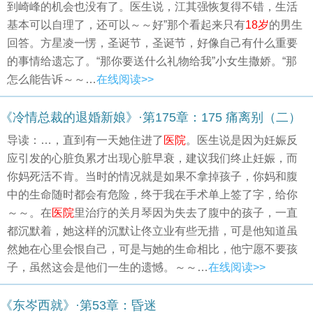
到崎峰的机会也没有了。医生说，江其强恢复得不错，生活
基本可以自理了，还可以～～好”那个看起来只有
18岁
的男生
回答。方星凌一愣，圣诞节，圣诞节，好像自己有什么重要
的事情给遗忘了。“那你要送什么礼物给我”小女生撒娇。“那
怎么能告诉～～…
在线阅读>>
《冷情总裁的退婚新娘》·第175章：175 痛离别（二）
导读：…，直到有一天她住进了
医院
。医生说是因为妊娠反
应引发的心脏负累才出现心脏早衰，建议我们终止妊娠，而
你妈死活不肯。当时的情况就是如果不拿掉孩子，你妈和腹
中的生命随时都会有危险，终于我在手术单上签了字，给你
～～。在
医院
里治疗的关月琴因为失去了腹中的孩子，一直
都沉默着，她这样的沉默让佟立业有些无措，可是他知道虽
然她在心里会恨自己，可是与她的生命相比，他宁愿不要孩
子，虽然这会是他们一生的遗憾。～～…
在线阅读>>
《东岑西就》·第53章：昏迷