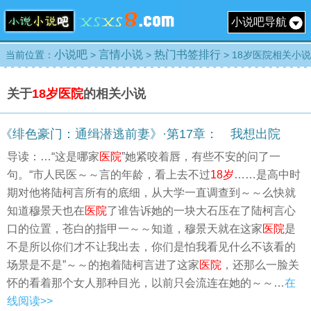
小说吧导航
小说吧
言情小说
热门书签排行
当前位置：
>
>
> 18岁医院相关小说
关于
18岁医院
的相关小说
《绯色豪门：通缉潜逃前妻》·第17章： 我想出院
导读：…“这是哪家
医院
”她紧咬着唇，有些不安的问了一
句。“市人民医～～言的年龄，看上去不过
18岁
……是高中时
期对他将陆柯言所有的底细，从大学一直调查到～～么快就
知道穆景天也在
医院
了谁告诉她的一块大石压在了陆柯言心
口的位置，苍白的指甲一～～知道，穆景天就在这家
医院
是
不是所以你们才不让我出去，你们是怕我看见什么不该看的
场景是不是”～～的抱着陆柯言进了这家
医院
，还那么一脸关
怀的看着那个女人那种目光，以前只会流连在她的～～…
在
线阅读>>