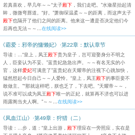
若真喜欢，早几年～～“太子
殿下
，我们走吧。”水潋星抬起清
眸，微微弯唇道。“好。”萧御琛温柔～～的距离，而这声太子
殿下
也隔开了他们之间的距离。他来这一遭是否决定他们今
后再也无法～～…
在线阅读>>
《霸爱：邪帝的慵懒妃》·第22章：默认章节
导读：…“皇上，凤王
殿下
贵为皇子，岂可迎娶身分不明之
人，臣妾认为不妥。”蓝贵妃急急出声。～～有名无实的小
官，这样
爱妃
可满意了”蓝贵妃在天耀帝的注视下心跳加快，
猛然想起今日自己～～人爱怜。“皇上，凤王
殿下
的事臣妾不
敢做主。”“那就这样吧，朕也乏了，下去吧。”天耀帝～～，
说不准可以成为凤王
殿下
唯一的正妃，就算再不济也可以进
雨露阁当夫人啊。”～～…
在线阅读>>
《凤血江山》·第49章：狩猎（二）
导读：…步，道：“皇上出游，
殿下
理应在一旁照应，实在是