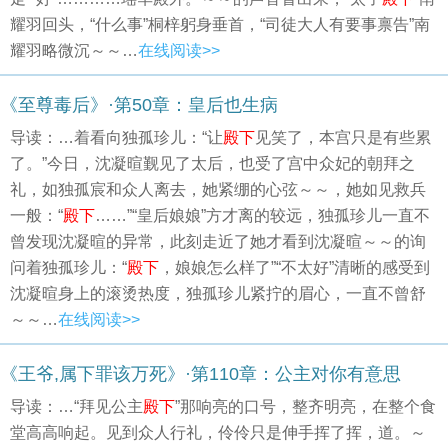
耀羽回头，“什么事”桐梓躬身垂首，“司徒大人有要事禀告”南
耀羽略微沉～～…
在线阅读>>
《至尊毒后》·第50章：皇后也生病
导读：…着看向独孤珍儿：“让
殿下
见笑了，本宫只是有些累
了。”今日，沈凝暄觐见了太后，也受了宫中众妃的朝拜之
礼，如独孤宸和众人离去，她紧绷的心弦～～，她如见救兵
一般：“
殿下
……”“皇后娘娘”方才离的较远，独孤珍儿一直不
曾发现沈凝暄的异常，此刻走近了她才看到沈凝暄～～的询
问着独孤珍儿：“
殿下
，娘娘怎么样了”“不太好”清晰的感受到
沈凝暄身上的滚烫热度，独孤珍儿紧拧的眉心，一直不曾舒
～～…
在线阅读>>
《王爷,属下罪该万死》·第110章：公主对你有意思
导读：…“拜见公主
殿下
”那响亮的口号，整齐明亮，在整个食
堂高高响起。见到众人行礼，伶伶只是伸手挥了挥，道。～