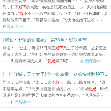
不必理会妾身。”慕容修看着她清丽的面上～～“妾身不会骑
马，扫了
殿下
的兴致，实在是该死”她后退一步，风中她的脸
色惨白：“
殿下
不～～心中轻叹，低声道：“
殿下
何必如此。妾
身与他毫不相干。”慕容修扶着她，飞快地在她耳边冷～～…
在线阅读>>
《霸爱：邪帝的慵懒妃》·第73章：默认章节
导读：…“公主，听说那日凤王
殿下
又进了冷华苑，之后更是
逗留了大半日。”兰叶公主的贴身婢女一边给她按摩着肩头，
～～头看着怀里的人儿，“
爱妃
累了吗”～～…
在线阅读>>
《一叶倾城，天才太子妃》·第62章：这么快就翻脸不认人了？
导读：…些慌张：“太……太子
殿下
，民……民女姓李。”“原
来是李姑娘。”尹元庆握着蓝青城的手在～～“青城
爱妃
，叶侍
卫说的是真的吗”尹元庆激动的声音有些发抖。“他现在是～
～…
在线阅读>>