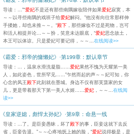
《霸爱：邪帝的慵懒妃》·第76章：默认章节
导读：…”“
爱妃
不是还有那些南隅嫁妆陪伴如果
爱妃
寂寞，本
～～以寻些南隅的戏班子给
爱妃
解闷。”他没有向往常那样伸
手搂她，却也未推～～。“
殿下
，那些嫁妆不过是死物，岂可
和活人相提并论…～～扮，笑意未达眼底，“
爱妃
思念故土，
本王可以体谅。只是爱妃可要记得，～～…
在线阅读>>
《霸爱：邪帝的慵懒妃》·第199章：默认章节
导读：…，温泉水滑洗凝脂……
爱妃
果然不愧为天耀第一美
人，如此姿色，世所罕见……”乍然而起的声～～妃可知，你
心念的凤王
殿下
此刻就在墨城。身边不仅有那芙蕖家的女
儿，更是带着那天下第一美人水姬……
爱妃
，～～…
在线阅
读>>
《皇家逆媳，彪悍太孙妃》·第9章：命悬一线
导读：…了。是臣妾愚昧，坏了
殿下
的事，臣妾这就下去反
省，臣妾告退。”～～心疼地抚上她的脸，“
爱妃
说得极是，是