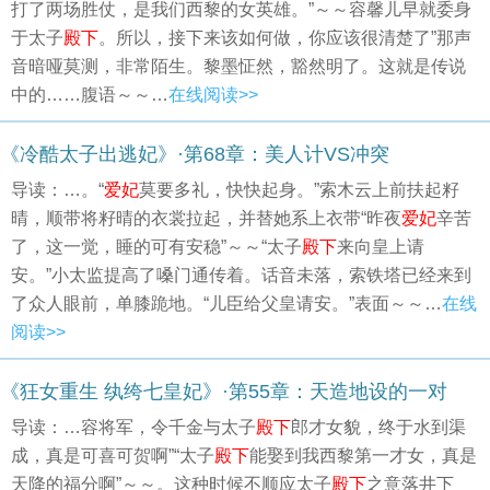
打了两场胜仗，是我们西黎的女英雄。”～～容馨儿早就委身
于太子
殿下
。所以，接下来该如何做，你应该很清楚了”那声
音暗哑莫测，非常陌生。黎墨怔然，豁然明了。这就是传说
中的……腹语～～…
在线阅读>>
《冷酷太子出逃妃》·第68章：美人计VS冲突
导读：…。“
爱妃
莫要多礼，快快起身。”索木云上前扶起籽
晴，顺带将籽晴的衣裳拉起，并替她系上衣带“昨夜
爱妃
辛苦
了，这一觉，睡的可有安稳”～～“太子
殿下
来向皇上请
安。”小太监提高了嗓门通传着。话音未落，索铁塔已经来到
了众人眼前，单膝跪地。“儿臣给父皇请安。”表面～～…
在线
阅读>>
《狂女重生 纨绔七皇妃》·第55章：天造地设的一对
导读：…容将军，令千金与太子
殿下
郎才女貌，终于水到渠
成，真是可喜可贺啊”“太子
殿下
能娶到我西黎第一才女，真是
天降的福分啊”～～。这种时候不顺应太子
殿下
之意落井下