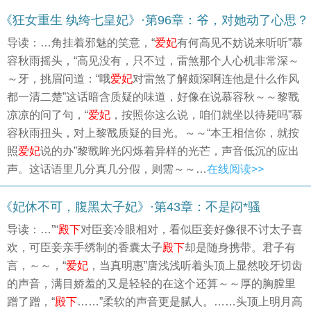
《狂女重生 纨绔七皇妃》·第96章：爷，对她动了心思？
导读：…角挂着邪魅的笑意，“
爱妃
有何高见不妨说来听听”慕
容秋雨摇头，“高见没有，只不过，雷煞那个人心机非常深～
～牙，挑眉问道：“哦
爱妃
对雷煞了解颇深啊连他是什么作风
都一清二楚”这话暗含质疑的味道，好像在说慕容秋～～黎戬
凉凉的问了句，“
爱妃
，按照你这么说，咱们就坐以待毙吗”慕
容秋雨扭头，对上黎戬质疑的目光。～～“本王相信你，就按
照
爱妃
说的办”黎戬眸光闪烁着异样的光芒，声音低沉的应出
声。这话语里几分真几分假，则需～～…
在线阅读>>
《妃休不可，腹黑太子妃》·第43章：不是闷*骚
导读：…”“
殿下
对臣妾冷眼相对，看似臣妾好像很不讨太子喜
欢，可臣妾亲手绣制的香囊太子
殿下
却是随身携带。君子有
言，～～，“
爱妃
，当真明惠”唐浅浅听着头顶上显然咬牙切齿
的声音，满目娇羞的又是轻轻的在这个还算～～厚的胸膛里
蹭了蹭，“
殿下
……”柔软的声音更是腻人。……头顶上明月高