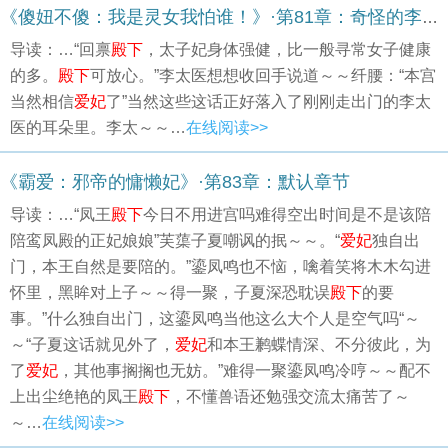
《傻妞不傻：我是灵女我怕谁！》·第81章：奇怪的李太医（2）
导读：…“回禀
殿下
，太子妃身体强健，比一般寻常女子健康
的多。
殿下
可放心。”李太医想想收回手说道～～纤腰：“本宫
当然相信
爱妃
了”当然这些这话正好落入了刚刚走出门的李太
医的耳朵里。李太～～…
在线阅读>>
《霸爱：邪帝的慵懒妃》·第83章：默认章节
导读：…“凤王
殿下
今日不用进宫吗难得空出时间是不是该陪
陪鸾凤殿的正妃娘娘”芙蕖子夏嘲讽的抿～～。“
爱妃
独自出
门，本王自然是要陪的。”鎏凤鸣也不恼，噙着笑将木木勾进
怀里，黑眸对上子～～得一聚，子夏深恐耽误
殿下
的要
事。”什么独自出门，这鎏凤鸣当他这么大个人是空气吗“～
～“子夏这话就见外了，
爱妃
和本王鹣蝶情深、不分彼此，为
了
爱妃
，其他事搁搁也无妨。”难得一聚鎏凤鸣冷哼～～配不
上出尘绝艳的凤王
殿下
，不懂兽语还勉强交流太痛苦了～
～…
在线阅读>>