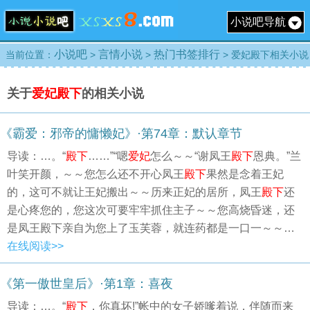
小说吧导航
小说吧
言情小说
热门书签排行
当前位置：
>
>
> 爱妃殿下相关小说
关于
爱妃殿下
的相关小说
《霸爱：邪帝的慵懒妃》·第74章：默认章节
导读：…。“
殿下
……”“嗯
爱妃
怎么～～“谢凤王
殿下
恩典。”兰
叶笑开颜，～～您怎么还不开心凤王
殿下
果然是念着王妃
的，这可不就让王妃搬出～～历来正妃的居所，凤王
殿下
还
是心疼您的，您这次可要牢牢抓住主子～～您高烧昏迷，还
是凤王殿下亲自为您上了玉芙蓉，就连药都是一口一～～…
在线阅读>>
《第一傲世皇后》·第1章：喜夜
导读：…。“
殿下
，你真坏!”帐中的女子娇嗲着说，伴随而来