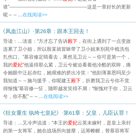
谁”————————————————这是一章好长的更新
呢～～…
在线阅读>>
《凤血江山》·第26章：跟本王回去！
导读：…淡道：“方才忘了告诉
殿下
，在街上遇到了一点变故
连累了卫小姐，所以殷某就冒昧带了卫小姐来别苑中梳洗包
扎伤口。”慕容修定睛看去，果然见卫云～～你可是第一个，
我的
爱妃
”他逼得那么紧，卫云兮被迫看着他冷酷的双眸，痛
令她眼中泛起赤红，她艰难的挤出冷笑：“他刻薄寡恩吗至少
我知道～～施与援手，你呢建王
殿下
，折磨我卫云兮你不觉
得惭愧”慕容修一怔，随即越发笑得不屑：“惭愧对于你，卫云
兮，你不配”～～…
在线阅读>>
《狂女重生 纨绔七皇妃》·第61章：父皇，儿臣认罪！
导读：…又冷声说道：“本王的
爱妃
云英未嫁时，是皇上亲封
的第一女将军，她在战场所向披靡，运筹帷幄，替慕容将军