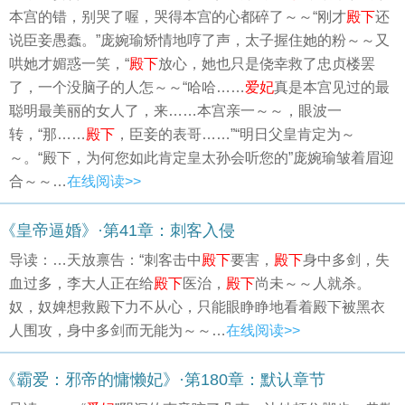
本宫的错，别哭了喔，哭得本宫的心都碎了～～“刚才
殿下
还
说臣妾愚蠢。”庞婉瑜矫情地哼了声，太子握住她的粉～～又
哄她才媚惑一笑，“
殿下
放心，她也只是侥幸救了忠贞楼罢
了，一个没脑子的人怎～～“哈哈……
爱妃
真是本宫见过的最
聪明最美丽的女人了，来……本宫亲一～～，眼波一
转，“那……
殿下
，臣妾的表哥……”“明日父皇肯定为～
～。“殿下，为何您如此肯定皇太孙会听您的”庞婉瑜皱着眉迎
合～～…
在线阅读>>
《皇帝逼婚》·第41章：刺客入侵
导读：…天放禀告：“刺客击中
殿下
要害，
殿下
身中多剑，失
血过多，李大人正在给
殿下
医治，
殿下
尚未～～人就杀。
奴，奴婢想救殿下力不从心，只能眼睁睁地看着殿下被黑衣
人围攻，身中多剑而无能为～～…
在线阅读>>
《霸爱：邪帝的慵懒妃》·第180章：默认章节