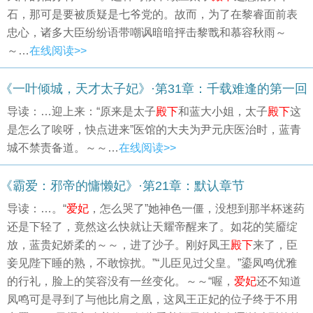
石，那可是要被质疑是七爷党的。故而，为了在黎睿面前表
忠心，诸多大臣纷纷语带嘲讽暗暗抨击黎戬和慕容秋雨～
～…
在线阅读>>
《一叶倾城，天才太子妃》·第31章：千载难逢的第一回
导读：…迎上来：“原来是太子
殿下
和蓝大小姐，太子
殿下
这
是怎么了唉呀，快点进来”医馆的大夫为尹元庆医治时，蓝青
城不禁责备道。～～…
在线阅读>>
《霸爱：邪帝的慵懒妃》·第21章：默认章节
导读：…。“
爱妃
，怎么哭了”她神色一僵，没想到那半杯迷药
还是下轻了，竟然这么快就让天耀帝醒来了。如花的笑靥绽
放，蓝贵妃娇柔的～～，进了沙子。刚好凤王
殿下
来了，臣
妾见陛下睡的熟，不敢惊扰。”“儿臣见过父皇。”鎏凤鸣优雅
的行礼，脸上的笑容没有一丝变化。～～“喔，
爱妃
还不知道
凤鸣可是寻到了与他比肩之凰，这凤王正妃的位子终于不用