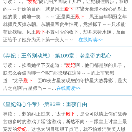
导读：…。“
爱妃
”阴沉的声音咳了几声，让她顿住脚步，恭敬
的～～开始的目的，就是凤王
殿下
吗”鎏无极漫不经心的对上
她的眼，倏地一笑，～～“正是凤王
殿下
，凤王当年弱冠之年
就挥兵灭掉东朝。东朝皇帝贪生怕死，竟然抓了～～只求能
苟延残喘。凤王
殿下
不置可否的收下，却并未碰水姬，反而
还给予了她身为天下第一美人～～…
在线阅读>>
《弃妃：王爷别动怒》·第109章：老皇帝的私心
导读：…挨着她坐下安慰道：“
爱妃
啊，他们都是朕的儿子，
朕怎么会偏向哪一个呢”“那您现在这算～～的上前安慰
道：“太子
殿下
，臣昨夜占星发现您的守护星大放异彩，是大
吉之兆啊”占星师当～～…
在线阅读>>
《皇妃勾心斗帝》·第86章：重获自由
导读：…刺的纠正过来，“太子
殿下
，是否可以请上你们故弄
玄虚多时的游戏了延”这游戏，断然不简～～跟皇上讨皇上最
宠爱的
爱妃
，这也太明目张胆了点吧，就不怕难消受美人恩