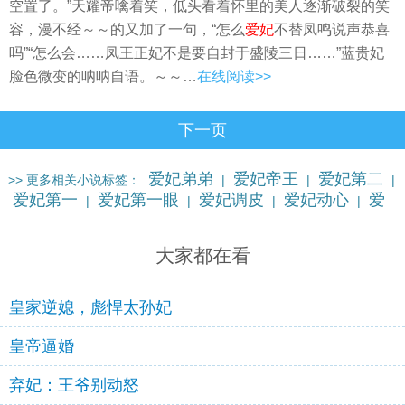
空置了。”天耀帝噙着笑，低头看着怀里的美人逐渐破裂的笑
容，漫不经～～的又加了一句，“怎么
爱妃
不替凤鸣说声恭喜
吗”“怎么会……凤王正妃不是要自封于盛陵三日……”蓝贵妃
脸色微变的呐呐自语。～～…
在线阅读>>
下一页
爱妃弟弟
爱妃帝王
爱妃第二
>> 更多相关小说标签：
|
|
|
爱妃第一
爱妃第一眼
爱妃调皮
爱妃动心
爱
|
|
|
|
妃儿子
爱妃妃子
爱妃风流
更多…
|
|
|
大家都在看
皇家逆媳，彪悍太孙妃
皇帝逼婚
弃妃：王爷别动怒