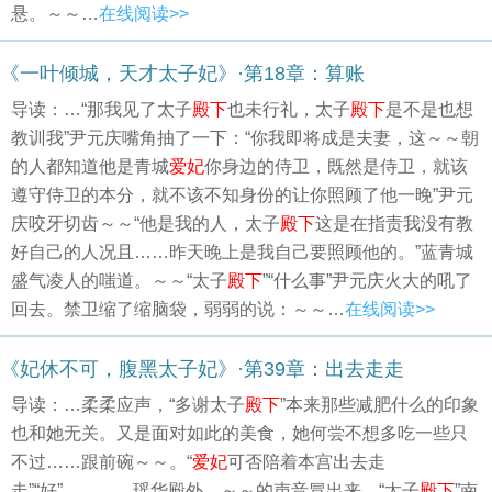
悬。～～…
在线阅读>>
《一叶倾城，天才太子妃》·第18章：算账
导读：…“那我见了太子
殿下
也未行礼，太子
殿下
是不是也想
教训我”尹元庆嘴角抽了一下：“你我即将成是夫妻，这～～朝
的人都知道他是青城
爱妃
你身边的侍卫，既然是侍卫，就该
遵守侍卫的本分，就不该不知身份的让你照顾了他一晚”尹元
庆咬牙切齿～～“他是我的人，太子
殿下
这是在指责我没有教
好自己的人况且……昨天晚上是我自己要照顾他的。”蓝青城
盛气凌人的嗤道。～～“太子
殿下
”“什么事”尹元庆火大的吼了
回去。禁卫缩了缩脑袋，弱弱的说：～～…
在线阅读>>
《妃休不可，腹黑太子妃》·第39章：出去走走
导读：…柔柔应声，“多谢太子
殿下
”本来那些减肥什么的印象
也和她无关。又是面对如此的美食，她何尝不想多吃一些只
不过……跟前碗～～。“
爱妃
可否陪着本宫出去走
走”“好”…………瑶华殿外。～～的声音冒出来，“太子
殿下
”南