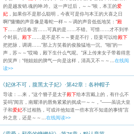
的是越发销.魂的呻.吟。这一声过后，～～“唉，本王的
爱
妃
，如果你不是那么聪明，今夜可是你与本王的大喜之日
啊!”慵懒的声音像是毒蛇一样～～调的声音低低地笑：“
殿
下
……的活春.宫……可真的是……不错。可惜……才不到半
个时辰。
殿下
……是不是不～～要是不行，臣妾可以给
殿下
把把脉，调调……”那上方笑着的俊脸猛地一沉。“啪”的一
声，苏～～“哎呦，殿下生什么气呢。”床上传来女子带着得意
的笑声：“翎姐姐的脾气一向是这样，清高又不～～…
在线阅
读>>
《妃休不可，腹黑太子妃》·第42章：各种帽子
导读：…来，“这个簪子是太子
殿下
给本宫戴上的，有什么不
妥吗”闻言，南耀泽的唇角紧紧的抿成一～～，“——虽说大皇
子和
爱妃
不过相熟，可或许他知道一些本宫不知道的事情”言
外之意，还是～～…
在线阅读>>