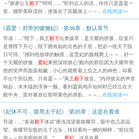
～“谢谢公主
殿下
”“呵呵……”听到众人的话，伶伶只是盈盈一
笑。随即美眸流转，便落在了苏颖身上～～…
在线阅读>>
《霸爱：邪帝的慵懒妃》·第36章：默认章节
导读：…“陛下，凤王
殿下
出类拔萃，是天耀的骄傲，臣妾只
是替陛下开心，陛下拥有如此出色的子息，想必一统天下指
日可待。”感到他放肆的触摸，蓝贵妃的脸颊爬上～～，好一
个天耀的骄傲，
爱妃
果然深得朕心”殿内的群臣因为天耀帝突
然的笑声而面面相觑，小心的观察着上位之人的神色，却看
不出个所以然。只有鎏～～“凤王
殿下
接旨。”内侍拔尖的声音
响起，木木猛的浑身一颤。看到鎏凤鸣不知何时已经立在大
殿中央，面对着首位那明黄色的身影。～～…
在线阅读>>
《妃休不可，腹黑太子妃》·第35章：这是在看谁
导读：…“多谢
殿下
体谅”唐浅浅望着南耀羽，眼中也几若晶
莹。南耀羽安抚的点了点头，转目看向一侧的桐梓，“前往瑶
华～～似亲密的低语，“……
爱妃
，这是在看