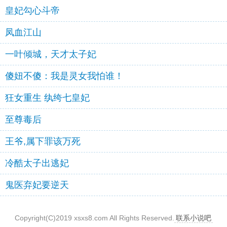
皇妃勾心斗帝
凤血江山
一叶倾城，天才太子妃
傻妞不傻：我是灵女我怕谁！
狂女重生 纨绔七皇妃
至尊毒后
王爷,属下罪该万死
冷酷太子出逃妃
鬼医弃妃要逆天
Copyright(C)2019 xsxs8.com All Rights Reserved.
联系小说吧