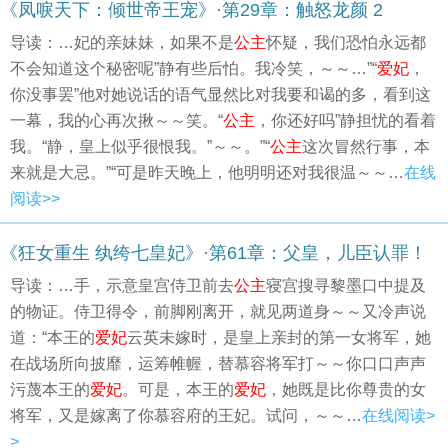
《凤唳天下：倾世帝王宠》·第29章：触怒龙颜 2
导读：…妃的亲妹妹，如果不是
公主
怀疑，我们恐怕永远都
不会知道这个秘密呢”静有些后怕。我冷笑，～～…”“
爱妃
，
你没事罢”他对她说话的语气显然比对我要和谒的多，看到这
一幕，我的心再次揪～～笑。“
公主
，你还好吗”静担忧的看着
我。“静，皇上似乎很恨我。”～～。”“
公主
这次冒然行事，本
来就是大忌。”“可是昨天晚上，他明明还对我很温～～…
在线
阅读>>
《狂女重生 纨绔七皇妃》·第61章：父皇，儿臣认罪！
导读：…手，示意皇宫侍卫前去
公主
寝宫搜寻黎墨口中提及
的物证。侍卫得令，前脚刚离开，就见两道身～～又冷声说
道：“本王的
爱妃
云英未嫁时，是皇上亲封的第一女将军，她
在战场所向披靡，运筹帷幄，替慕容将军打～～你口口声声
污蔑本王的
爱妃
。可是，本王的
爱妃
，她既是比你尊贵的女
将军，又是嫁离了你慕容府的王妃。试问，～～…
在线阅读>
>