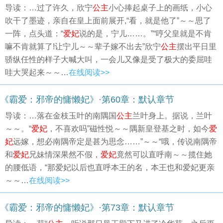
导读：…过了许久，欣宁
公主
小心捧起桌子上的画纸，小心
吹干了墨迹，亲自在皇上面前展开,“看，就是他了”～～思了
一阵，点头道：“
爱妃
说的是，宁儿……。”“哼父皇就是不肯
嘛不肯就算了!让宁儿～～辈子嫁不出去”欣宁
公主
摆出平日里
骄纵任性的样子大喊大叫，一会儿又像是受了极大的委屈哇
哇大哭起来～～…
在线阅读>>
《霸爱：邪帝的慵懒妃》·第60章：默认章节
导读：…落在金枝玉叶的南隅国
公主
兰叶身上。据说，兰叶
～～。“
爱妃
，不喜欢吗”磁性悦～～隅新皇登基之时，如今
爱
妃
远嫁，想必南隅帝定是甚为思念……”～～“哦，传说南隅帝
和
爱妃
兄妹情深果然不假，
爱妃
竟然可以直呼南～～揽住她
的腰低语，“那爱妃以后也直呼本王的名，本王也和爱妃更亲
～～…
在线阅读>>
《霸爱：邪帝的慵懒妃》·第73章：默认章节