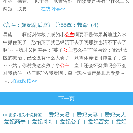
密林子挡着。”“风千寻，朕警告你，南溪要是再有个什么三长
两短，朕要～～…
在线阅读>>
《宫斗：媚妃乱后宫》·第55章：救命（4）
导读：…啊感谢你救了朕的小
公主
啊要不是你果断地跳入水
中抓住英子，恐怕英子就已经沉下去了啊那朕也活不下去了
啊”～～我才又问翠喜：“英子
公主
怎么样了”翠喜说：“经过太
医的救治，已经没有什么大碍了，只需休养便可康复了，这
～～姑，你说我这次救了小
公主
，皇上还会怀疑我吗会不会
对我信任一些了呢”“依我看啊，皇上现在肯定是非常欣赏～
～…
在线阅读>>
下一页
爱妃夫君
爱妃夫妻
爱妃夫人
>> 更多相关小说标签：
|
|
|
爱妃高手
爱妃哥哥
爱妃公子
爱妃宫女
爱妃
|
|
|
|
古代
爱妃乖乖
爱妃管家
更多…
|
|
|