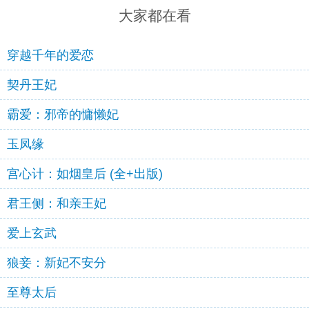
大家都在看
穿越千年的爱恋
契丹王妃
霸爱：邪帝的慵懒妃
玉凤缘
宫心计：如烟皇后 (全+出版)
君王侧：和亲王妃
爱上玄武
狼妾：新妃不安分
至尊太后