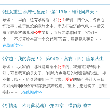
《狂女重生 纨绔七皇妃》·第113章：谁能问鼎天下
导读：…里的，还有慕容馨儿和
公主
黎玥。四个人，各自心
怀琐事，处于尴尬的寂静之中。率先打破沉静气氛～～后又
看了眼慕容馨儿和
公主
黎玥，而后才悠悠问道：“你们三
个……不打算给本宫一个交代吗”闻言，慕容馨儿和公～～…
在线阅读>>
《穿越：我的弃妃！》·第94章：宫宴（四）险象从生
导读：…人家的，那只是送给小
公主
的。我知道我绣得不
好，可是我真的尽力了。”倾城有点委屈的嘟囔着嘴说道。却
不想，嘴～～给众爱卿们一同欣赏。
爱妃
的舞可是让人三日
不知肉味啊哈哈”轩辕凌微笑着说道。“皇上，您过奖了，那臣
妾献～～…
在线阅读>>
《断情殇：冷月葬花魂》·第21章：惜颜殿 缠绵