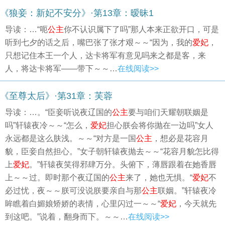
《狼妾：新妃不安分》·第13章：暧昧1
导读：…“呃
公主
你不认识属下了吗”那人本来正欲开口，可是
听到七夕的话之后，嘴巴张了张才艰～～“因为，我的
爱妃
，
只想记住本王一个人，达卡将军有意见吗来之都是客，来
人，将达卡将军——带下～～…
在线阅读>>
《至尊太后》·第31章：芙蓉
导读：…。“臣妾听说夜辽国的
公主
要与咱们天耀朝联姻是
吗”轩辕夜冷～～“怎么，
爱妃
担心朕会将你抛在一边吗”女人
永远都是这么肤浅。～～“对方是一国
公主
，想必是花容月
貌，臣妾自然担心。”女子朝轩辕夜抛去～～“花容月貌怎比得
上
爱妃
。”轩辕夜笑得邪肆万分。头俯下，薄唇跟着在她香唇
上～～过。即时那个夜辽国的
公主
来了，她也无惧。“
爱妃
不
必过忧，夜～～朕可没说朕要亲自与那
公主
联姻。”轩辕夜冷
眸瞧着白媚娘矫娇的表情，心里闪过一～～“
爱妃
，今天就先
到这吧。”说着，翻身而下。～～…
在线阅读>>