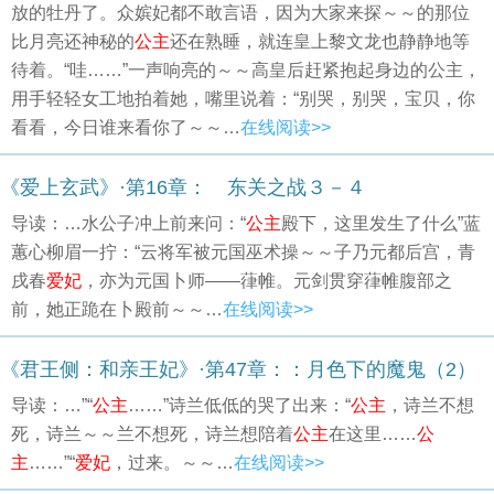
放的牡丹了。众嫔妃都不敢言语，因为大家来探～～的那位
比月亮还神秘的
公主
还在熟睡，就连皇上黎文龙也静静地等
待着。“哇……”一声响亮的～～高皇后赶紧抱起身边的公主，
用手轻轻女工地拍着她，嘴里说着：“别哭，别哭，宝贝，你
看看，今日谁来看你了～～…
在线阅读>>
《爱上玄武》·第16章： 东关之战３－４
导读：…水公子冲上前来问：“
公主
殿下，这里发生了什么”蓝
蕙心柳眉一拧：“云将军被元国巫术操～～子乃元都后宫，青
戌春
爱妃
，亦为元国卜师——葎帷。元剑贯穿葎帷腹部之
前，她正跪在卜殿前～～…
在线阅读>>
《君王侧：和亲王妃》·第47章：：月色下的魔鬼（2）
导读：…”“
公主
……”诗兰低低的哭了出来：“
公主
，诗兰不想
死，诗兰～～兰不想死，诗兰想陪着
公主
在这里……
公
主
……”“
爱妃
，过来。～～…
在线阅读>>