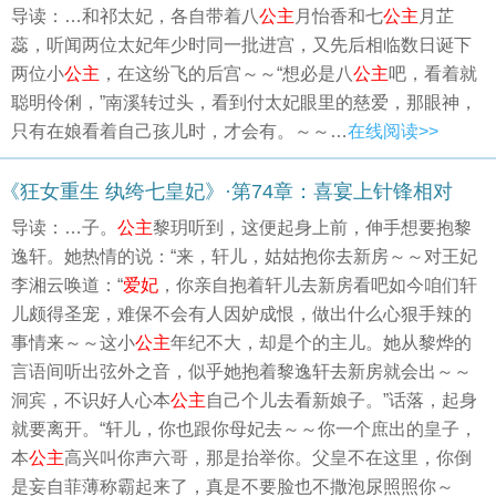
导读：…和祁太妃，各自带着八
公主
月怡香和七
公主
月芷
蕊，听闻两位太妃年少时同一批进宫，又先后相临数日诞下
两位小
公主
，在这纷飞的后宫～～“想必是八
公主
吧，看着就
聪明伶俐，”南溪转过头，看到付太妃眼里的慈爱，那眼神，
只有在娘看着自己孩儿时，才会有。～～…
在线阅读>>
《狂女重生 纨绔七皇妃》·第74章：喜宴上针锋相对
导读：…子。
公主
黎玥听到，这便起身上前，伸手想要抱黎
逸轩。她热情的说：“来，轩儿，姑姑抱你去新房～～对王妃
李湘云唤道：“
爱妃
，你亲自抱着轩儿去新房看吧如今咱们轩
儿颇得圣宠，难保不会有人因妒成恨，做出什么心狠手辣的
事情来～～这小
公主
年纪不大，却是个的主儿。她从黎烨的
言语间听出弦外之音，似乎她抱着黎逸轩去新房就会出～～
洞宾，不识好人心本
公主
自己个儿去看新娘子。”话落，起身
就要离开。“轩儿，你也跟你母妃去～～你一个庶出的皇子，
本
公主
高兴叫你声六哥，那是抬举你。父皇不在这里，你倒
是妄自菲薄称霸起来了，真是不要脸也不撒泡尿照照你～