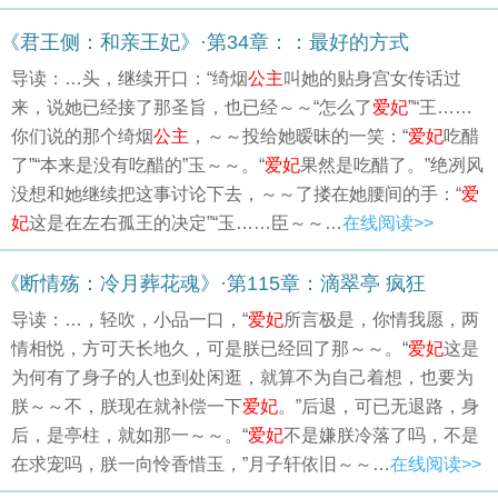
《君王侧：和亲王妃》·第34章：：最好的方式
导读：…头，继续开口：“绮烟
公主
叫她的贴身宫女传话过
来，说她已经接了那圣旨，也已经～～“怎么了
爱妃
”“王……
你们说的那个绮烟
公主
，～～投给她暧昧的一笑：“
爱妃
吃醋
了”“本来是没有吃醋的”玉～～。“
爱妃
果然是吃醋了。”绝冽风
没想和她继续把这事讨论下去，～～了搂在她腰间的手：“
爱
妃
这是在左右孤王的决定”“玉……臣～～…
在线阅读>>
《断情殇：冷月葬花魂》·第115章：滴翠亭 疯狂
导读：…，轻吹，小品一口，“
爱妃
所言极是，你情我愿，两
情相悦，方可天长地久，可是朕已经回了那～～。“
爱妃
这是
为何有了身子的人也到处闲逛，就算不为自己着想，也要为
朕～～不，朕现在就补偿一下
爱妃
。”后退，可已无退路，身
后，是亭柱，就如那一～～。“
爱妃
不是嫌朕冷落了吗，不是
在求宠吗，朕一向怜香惜玉，”月子轩依旧～～…
在线阅读>>