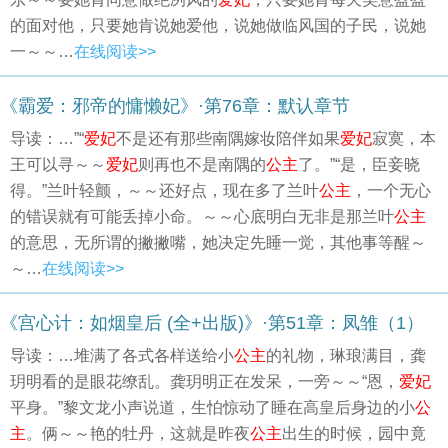
的面对他，只要她肯说她爱他，说她做临风国的子民，说她
一～～…
在线阅读>>
《霸爱：邪帝的慵懒妃》·第76章：默认章节
导读：…”“
爱妃
不是还有那些南隅嫁妆陪伴如果
爱妃
寂寞，本
王可以寻～～
爱妃
则再也不是南隅的
公主
了。”“是，臣妾晓
得。”兰叶轻颤，～～还好点，现在多了兰叶
公主
，一个无心
的错误就有可能丢掉小命。～～心底明白无非是那兰叶
公主
的意思，无所谓的撇撇嘴，她决定先睡一觉，其他事等醒～
～…
在线阅读>>
《宫心计：如烟皇后 (全+出版)》·第51章：凤雏（1）
导读：…堆满了各式各样送给小
公主
的礼物，琳琅满目，龚
玥明看的是眼花缭乱。龚玥明正在发呆，一旁～～“恩，
爱妃
平身。”黎文龙小声说道，生怕惊动了睡在高皇后身边的小
公
主
。俩～～艳的牡丹，这就是昨夜
公主
出生的时候，园中竟