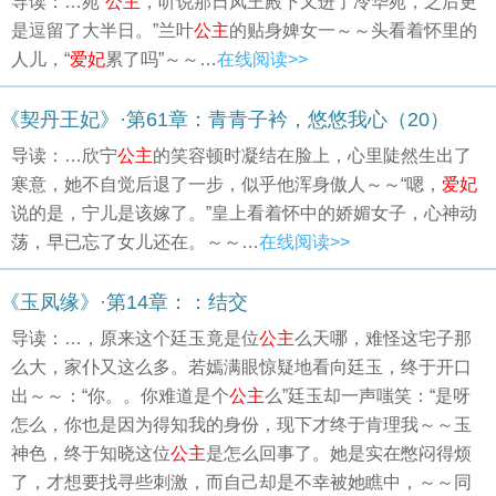
导读：…苑“
公主
，听说那日凤王殿下又进了冷华苑，之后更
是逗留了大半日。”兰叶
公主
的贴身婢女一～～头看着怀里的
人儿，“
爱妃
累了吗”～～…
在线阅读>>
《契丹王妃》·第61章：青青子衿，悠悠我心（20）
导读：…欣宁
公主
的笑容顿时凝结在脸上，心里陡然生出了
寒意，她不自觉后退了一步，似乎他浑身傲人～～“嗯，
爱妃
说的是，宁儿是该嫁了。”皇上看着怀中的娇媚女子，心神动
荡，早已忘了女儿还在。～～…
在线阅读>>
《玉凤缘》·第14章：：结交
导读：…，原来这个廷玉竟是位
公主
么天哪，难怪这宅子那
么大，家仆又这么多。若嫣满眼惊疑地看向廷玉，终于开口
出～～：“你。。你难道是个
公主
么”廷玉却一声嗤笑：“是呀
怎么，你也是因为得知我的身份，现下才终于肯理我～～玉
神色，终于知晓这位
公主
是怎么回事了。她是实在憋闷得烦
了，才想要找寻些刺激，而自己却是不幸被她瞧中，～～同