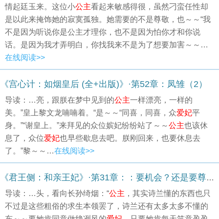
情起廷玉来。这位小
公主
看起来敏感得很，虽然刁蛮任性却
是以此来掩饰她的寂寞孤独。她需要的不是尊敬，也～～“我
不是因为听说你是公主才理你，也不是因为怕你才和你说
话。是因为我才弄明白，你找我来不是为了想要加害～～…
在线阅读>>
《宫心计：如烟皇后 (全+出版)》·第52章：凤雏（2）
导读：…亮，跟朕在梦中见到的
公主
一样漂亮，一样的
美。”皇上黎文龙喃喃着。“是～～“同喜，同喜，众
爱妃
平
身。”“谢皇上。”来拜见的众位嫔妃纷纷站了～～
公主
也该休
息了，众位
爱妃
也早些歇息去吧。朕刚回来，也要休息去
了。”黎～～…
在线阅读>>
《君王侧：和亲王妃》·第31章：：要机会？还是要尊严？
导读：…头，看向长孙绮烟：“
公主
，其实诗兰懂的东西也只
不过是这些粗俗的求生本领罢了，诗兰还有太多太多不懂的
东～～要她肯同意做绝冽风的
爱妃
，只要她肯每天笑意盈盈