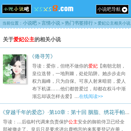
小说吧导航
小说吧
言情小说
热门书签排行
当前位置：
>
>
> 爱妃公主相关小说
关于
爱妃公主
的相关小说
《倦寻芳》
导读：爱你，但绝不做你的
爱妃
【南朝北朝，
皇位迭替，一地荆棘，处处陷阱。她步步走向
权力巅峰，只为自保。可亲人射来暗箭，爱人
布下机谋……他们都曾爱过，却都在权斗中渐
渐忘却该怎样去爱】…
在线阅读>>
《穿越千年的爱恋》·第10章：第十回 胭脂、绣花手帕、幸福铜钱
导读：…后临时代调来负责保护
公主
安全的御前侍卫已经全
部被撤走了。皇后只是要求进出鹿鸣宫的来客要登记在册，