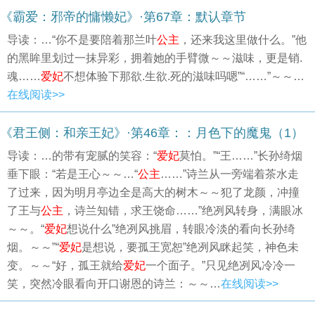
《霸爱：邪帝的慵懒妃》·第67章：默认章节
导读：…“你不是要陪着那兰叶
公主
，还来我这里做什么。”他
的黑眸里划过一抹异彩，拥着她的手臂微～～滋味，更是销.
魂……
爱妃
不想体验下那欲.生欲.死的滋味吗嗯”“……”～～…
在线阅读>>
《君王侧：和亲王妃》·第46章：：月色下的魔鬼（1）
导读：…的带有宠腻的笑容：“
爱妃
莫怕。”“王……”长孙绮烟
垂下眼：“若是王心～～…“
公主
……”诗兰从一旁端着茶水走
了过来，因为明月亭边全是高大的树木～～犯了龙颜，冲撞
了王与
公主
，诗兰知错，求王饶命……”绝冽风转身，满眼冰
～～。“
爱妃
想说什么”绝冽风挑眉，转眼冷淡的看向长孙绮
烟。～～”“
爱妃
是想说，要孤王宽恕”绝冽风眯起笑，神色未
变。～～“好，孤王就给
爱妃
一个面子。”只见绝冽风冷冷一
笑，突然冷眼看向开口谢恩的诗兰：～～…
在线阅读>>