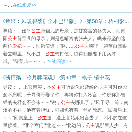
～…
在线阅读>>
《帝姬：风暖碧落〖全本已出版〗》·第58章：梧桐影 凤鸣高岗恨幽独（五）
导读：…始平
公主
苻锦儿的母亲，是甘棠宫的蔡夫人，而南
阳
公主
苻宝儿的母亲，则是燕晴宫的张夫人。瞧来苻坚的这
两位
爱妃
～～，忙微笑道：“啊……
公主
去哪里，碧落自然跟
着去哪里。只不过，
公主
想打仗，也得劝服陛下用兵才
成。”苻宝儿一～～…
在线阅读>>
《断情殇：冷月葬花魂》·第90章：棋子 镜中花
导读：…“上官南溪，本
公主
可听说你那曾经的夫君可对你念
念不忘呢，千寻哥哥娶了你，再将你打入冷宫，你说你那曾
经的夫君会不会未～～“说，
公主
去哪儿了，”风千寻上前，南
溪的不在，他有着担忧，可却也有着一丝的欣慰。“回禀皇上
～～“回禀皇上，
公主
送，送上官姑娘出宫去了，叫小的在这
里候着。”“哪个宫门”“北边～～“北边的，
公主
说那里人少，有