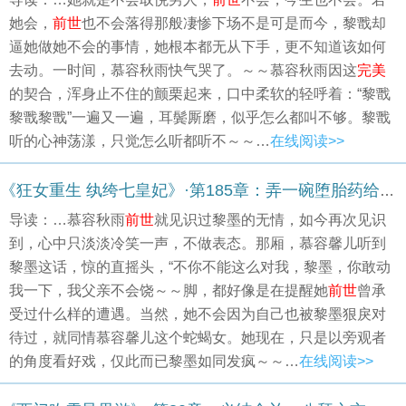
她会，
前世
也不会落得那般凄惨下场不是可是而今，黎戬却
逼她做她不会的事情，她根本都无从下手，更不知道该如何
去动。一时间，慕容秋雨快气哭了。～～慕容秋雨因这
完美
的契合，浑身止不住的颤栗起来，口中柔软的轻呼着：“黎戬
黎戬黎戬”一遍又一遍，耳鬓厮磨，似乎怎么都叫不够。黎戬
听的心神荡漾，只觉怎么听都听不～～…
在线阅读>>
《狂女重生 纨绔七皇妃》·第185章：弄一碗堕胎药给她！
导读：…慕容秋雨
前世
就见识过黎墨的无情，如今再次见识
到，心中只淡淡冷笑一声，不做表态。那厢，慕容馨儿听到
黎墨这话，惊的直摇头，“不你不能这么对我，黎墨，你敢动
我一下，我父亲不会饶～～脚，都好像是在提醒她
前世
曾承
受过什么样的遭遇。当然，她不会因为自己也被黎墨狠戾对
待过，就同情慕容馨儿这个蛇蝎女。她现在，只是以旁观者
的角度看好戏，仅此而已黎墨如同发疯～～…
在线阅读>>