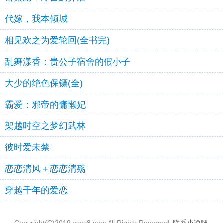
代嫁，我本倾城
相见欢之为爱轮回(全书完)
乱舞漾香：贵公子宿舍的假小子
大少的绝色保镖(全)
霸爱：邪帝的慵懒妃
架越时空之梦幻武林
彼时爱未禁
恋恋清风＋恋恋清殇
穿越千年的爱恋
Copyright(C)2019 xsxs8.com All Rights Reserved.
联系小说吧