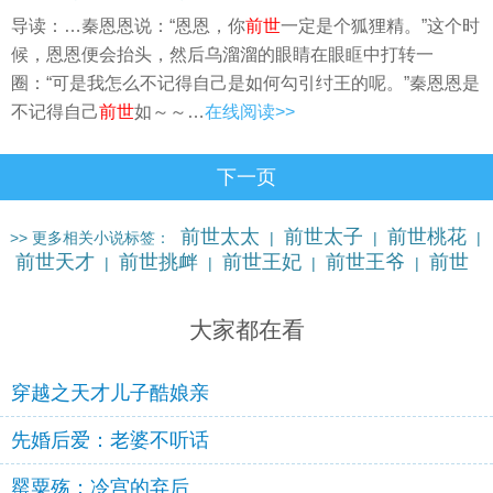
导读：…秦恩恩说：“恩恩，你
前世
一定是个狐狸精。”这个时
候，恩恩便会抬头，然后乌溜溜的眼睛在眼眶中打转一
圈：“可是我怎么不记得自己是如何勾引纣王的呢。”秦恩恩是
不记得自己
前世
如～～…
在线阅读>>
下一页
前世太太
前世太子
前世桃花
>> 更多相关小说标签：
|
|
|
前世天才
前世挑衅
前世王妃
前世王爷
前世
|
|
|
|
王子
前世危险
前世温柔
更多…
|
|
|
大家都在看
穿越之天才儿子酷娘亲
先婚后爱：老婆不听话
罂粟殇：冷宫的弃后