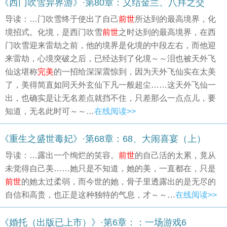
《西门吹雪异界游》·第80章：义结金兰、八拜之交
导读：…门吹雪终于使出了自己
前世
所达到的最高境界，化
境招式。化境，是西门吹雪
前世
之时达到的最高境界，在西
门吹雪迎来雷劫之前，他的境界是化境的中段左右，而他迎
来雷劫，心境突破之后，已经达到了化境～～泪也被天外飞
仙这堪称
完美
的一招给深深震惊到，因为天外飞仙实在太美
了，美得简直如同天外玄仙下凡一般超尘……这天外飞仙一
出，也确实是让无名差点就挡不住，只差那么一点点儿，要
知道，无名此时可～～…
在线阅读>>
《重生之盛世毒妃》·第68章：68、大闹喜宴（上）
导读：…露出一个绚烂的笑容。
前世
的自己活的太累，竟从
未觉得自己美……她只是不知道，她的美，一直都在，只是
前世
的她太过柔弱，而今世的她，骨子里透露出的是无尽的
自信和高贵，也正是这种独特的气息，才～～…
在线阅读>>
《婚托（出版已上市）》·第6章：：一场游戏6