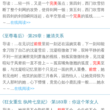
导读：…轻一抖，又是一个
完美
落点；第四剑，西门吹雪切
断了整个剑网的攻势，使得剑网一顿；第五剑，西门吹雪将
前四剑的剑招瞬间连起，在半空形成一个
完美
的弧线……～
～…
在线阅读>>
《至尊毒后》·第29章：撇清关系
导读：…在见识过
前世
里前一刻还在温婉笑着，下一刻却能
拿刀毁了自己的沈凝雪后，沈凝暄微敛了眸，双眸平静的看
不到一丝波澜察觉到萧逸的视线，独孤宸微微转身，见沈凝
暄站于凤辇前一直不曾上～～孤宸嘴角微翘的弧度，
完美
至
极，与沈凝暄记忆里那个只见过一面的男人重叠。
前世
，她
初见他时，他笑的如那三月春风，温煦怡人，让她觉得惊为
天人那时的她，心下懵懂，竟觉心如小鹿乱撞一般……她永
～～…
在线阅读>>
《狂女重生 纨绔七皇妃》·第183章：你这个笨女人
导读：…她就是不会取悦男人，
前世
不会，今生也不会。若