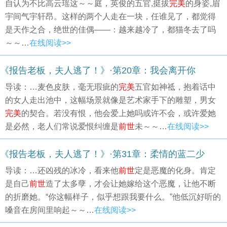
自认为不比高云瑶这～～庭，英俊的五官,挺拔
完美
的身姿,眉
宇间气宇轩昂。这样的两个人走在一块，任谁见了，都觉得
是天作之合，绝世的佳偶——：越来越冷了，都猫冬去了吗
～～…
在线阅读>>
《报告老板，夫人逃了！》·第20章：我会离开你
导读：…麦色皮肤，毫无瑕疵的
完美
五官如神祗，抱着话中
的女人走出池中，这幅场景就像是艺术家手下的雕塑，男女
完美
的契合。若没有恨，他会爱上她吗或许不会，或许爱她
是必然，老人们常说爱恨纠缠是
前世
未～～…
在线阅读>>
《报告老板，夫人逃了！》·第31章：柔情的蓝二少
导读：…还凶残的冰冷，看来他
前世
定是恶魔的化身。肯定
是自己
前世
造了太多孽，才会让她嫁给这个恶魔，让他不断
的折磨她。“你这幅样子，似乎想跟我要什么。”他低沉好听的
嗓音在房间里响起～～…
在线阅读>>