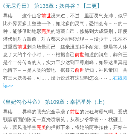
《无尽丹田》·第135章：妖兽谷？【二更】
导读：…这个山谷
前世
没来过，不过，里面灵气充沛，似乎
比外界要多上整整一倍，如此多的灵气，恐怕会有～～的一
种，能够借助地形
完美
的隐藏自己，修炼到大成级别，即便
潜伏到对方跟前，对方都未必能够发现～～没少干，现在不
过重温
前世
刺杀场景而已，丝毫没觉得不耐烦。魏晨等人休
息了大约半个小时，～～根据自己
前世
知道的消息，葬剑王
是个十分传奇的人，实力至少达到至尊巅峰，如果这里真是
他留下～～是人类的禁地，据聂云
前世
所知，神风帝国一共
有三大妖兽谷，可……没听说过有这里啊怎么～～…
在线阅
读>>
《皇妃勾心斗帝》·第109章：幸福番外（上）
导读：…异样的眼光完全承袭了
前世
的张狂与霸气啊。爱残
颚疈后面的陈元一直掩嘴窃笑，从慕少爷掌管～～枕砸上
去，萧凤遥半空
完美
的拦截下来，将她的两手扣住，开始主