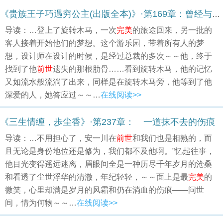
《贵族王子巧遇穷公主(出版全本)》·第169章：曾经与现在
导读：…登上了旋转木马，一次
完美
的旅途回来，另一批的
客人接着开始他们的梦想。这个游乐园，带着所有人的梦
想，设计师在设计的时候，是经过总裁的多次～～他，终于
找到了他
前世
遗失的那根肋骨……看到旋转木马，他的记忆
又如流水般流淌了出来，同样是在旋转木马旁，他等到了他
深爱的人，她答应过～～…
在线阅读>>
《三生情缠，歩尘香》·第237章： 一道抹不去的伤痕
导读：…不用担心了，安一川在
前世
和我们也是相熟的，而
且无论是身份地位还是修为，我们都不及他啊。”忆起往事，
他目光变得遥远迷离，眉眼间全是一种历尽千年岁月的沧桑
和看透了尘世浮华的清澈，年纪轻轻，～～面上是最
完美
的
微笑，心里却满是岁月的风霜和仍在淌血的伤痕——问世
间，情为何物～～…
在线阅读>>