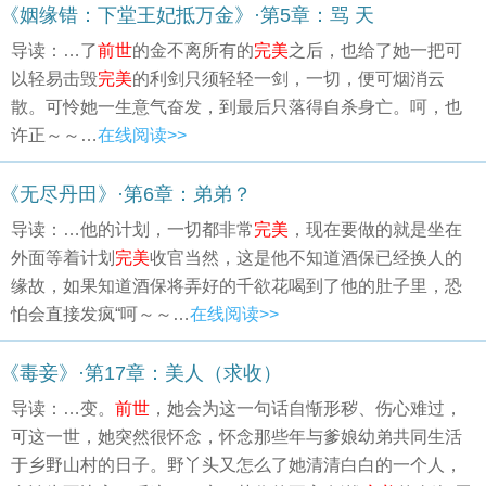
《姻缘错：下堂王妃抵万金》·第5章：骂 天
导读：…了
前世
的金不离所有的
完美
之后，也给了她一把可
以轻易击毁
完美
的利剑只须轻轻一剑，一切，便可烟消云
散。可怜她一生意气奋发，到最后只落得自杀身亡。呵，也
许正～～…
在线阅读>>
《无尽丹田》·第6章：弟弟？
导读：…他的计划，一切都非常
完美
，现在要做的就是坐在
外面等着计划
完美
收官当然，这是他不知道酒保已经换人的
缘故，如果知道酒保将弄好的千欲花喝到了他的肚子里，恐
怕会直接发疯“呵～～…
在线阅读>>
《毒妾》·第17章：美人（求收）
导读：…变。
前世
，她会为这一句话自惭形秽、伤心难过，
可这一世，她突然很怀念，怀念那些年与爹娘幼弟共同生活
于乡野山村的日子。野丫头又怎么了她清清白白的一个人，