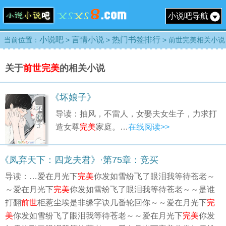
小说吧导航
小说吧
言情小说
热门书签排行
当前位置：
>
>
> 前世完美相关小说
关于
前世完美
的相关小说
《坏娘子》
导读：抽风，不雷人，女娶夫女生子，力求打
造女尊
完美
家庭。…
在线阅读>>
《凤弃天下：四龙夫君》·第75章：竞买
导读：…爱在月光下
完美
你发如雪纷飞了眼泪我等待苍老～
～爱在月光下
完美
你发如雪纷飞了眼泪我等待苍老～～是谁
打翻
前世
柜惹尘埃是非缘字诀几番轮回你～～爱在月光下
完
美
你发如雪纷飞了眼泪我等待苍老～～爱在月光下
完美
你发