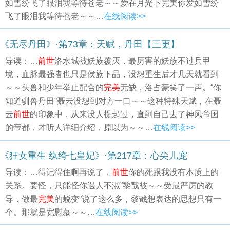
如雪纷飞了眼泪我等待苍老～～爱在月光下完美你发如雪纷
飞了眼泪我等待苍老～～…
在线阅读>>
《无尽丹田》·第73章：天赋，丹田【三更】
导读：…
前世
洛水城被妖族覆灭，最厉害的妖族不过兵甲
境，血脉最强者也只是侯族下品，没想重生后才几天就看到
～～头兽和少年举止配合的
完美
无缺，洛占豪笑了一声。“你
知道驯兽丹田”聂云没想到对方一口～～这种特殊天赋，在聂
云
前世
的印象中，从来没人提起过，直到自己去了神风帝国
的帝都，才听人详细介绍，原以为～～…
在线阅读>>
《狂女重生 纨绔七皇妃》·第217章：心尖儿宠
导读：…得记得住啊再说了，
前世
你的死跟我没有本质上的
关系。要怪，只能怪你遇人不淑”黎戬被～～受最严厉的教
导，做最
完美
的蜕变”说了这么多，黎戬想表达的思想只有一
个。那就是宽慰慕～～…
在线阅读>>