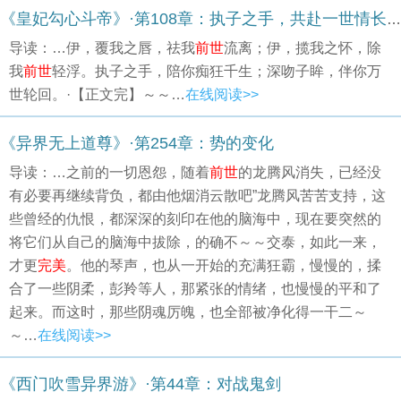
《皇妃勾心斗帝》·第108章：执子之手，共赴一世情长（大结局）
导读：…伊，覆我之唇，祛我
前世
流离；伊，揽我之怀，除
我
前世
轻浮。执子之手，陪你痴狂千生；深吻子眸，伴你万
世轮回。·【正文完】～～…
在线阅读>>
《异界无上道尊》·第254章：势的变化
导读：…之前的一切恩怨，随着
前世
的龙腾风消失，已经没
有必要再继续背负，都由他烟消云散吧”龙腾风苦苦支持，这
些曾经的仇恨，都深深的刻印在他的脑海中，现在要突然的
将它们从自己的脑海中拔除，的确不～～交泰，如此一来，
才更
完美
。他的琴声，也从一开始的充满狂霸，慢慢的，揉
合了一些阴柔，彭羚等人，那紧张的情绪，也慢慢的平和了
起来。而这时，那些阴魂厉魄，也全部被净化得一干二～
～…
在线阅读>>
《西门吹雪异界游》·第44章：对战鬼剑