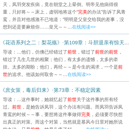
天，凤羽突发疾病，竟在朝堂之上晕倒。明帝见他病得很
重，只好将～～床上，虚弱地将这个“
完美
的办法”告诉了凤青
鸾，并且对他感激不已地道：“明明是父皇交给我的差事，没
想到还是要麻烦你……皇兄～～…
在线阅读>>
《花语系列之二：梨花殇》·第109章：斗胆退亲有惊天喜讯 毅然请婚得两难抉择(下)
导读：…他们，仿佛已经错过了
前世
，错过了
前世
的
前世
，
错过了几生几世的相聚；他们，有太多的遗憾，太多的牵
挂。太多的期盼；他们，再经～～是今生的渴求，一个是
前
世
的追求。他该如何取舍～～…
在线阅读>>
《庶女策，毒后归来》·第73章：不稳定因素
导读：…这件事时，她就忆起了
前世
关于这件事的所有经
过。
前世
，是她告诉凤羽，这个办法有问题。而凤羽告诉凤
青鸾的时候～～事，要想将这件事做得
完美
，必须要尽快想
出真正的对策。而这个对策，当然就是慕风今日里对她所说