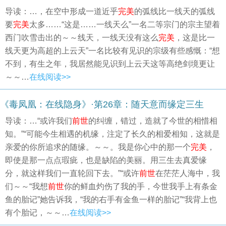
导读：…，在空中形成一道近乎
完美
的弧线比一线天的弧线
要
完美
太多……“这是……一线天么”一名二等宗门的宗主望着
西门吹雪击出的～～线天，一线天没有这么
完美
，这是比一
线天更为高超的上云天”一名比较有见识的宗级有些感慨：“想
不到，有生之年，我居然能见识到上云天这等高绝剑境更让
～～…
在线阅读>>
《毒凤凰：在线隐身》·第26章：随天意而缘定三生
导读：…“或许我们
前世
的纠缠，错过，造就了今世的相惜相
知。”“可能今生相遇的机缘，注定了长久的相爱相知，这就是
亲爱的你所追求的随缘。～～。我是你心中的那一个
完美
，
即使是那一点点瑕疵，也是缺陷的美丽。用三生去真爱缘
分，就这样我们一直轮回下去。”“或许
前世
在茫茫人海中，我
们～～“我想
前世
你的鲜血灼伤了我的手，今世我手上有条金
鱼的胎记”她告诉我，“我的右手有金鱼一样的胎记”“我背上也
有个胎记，～～…
在线阅读>>