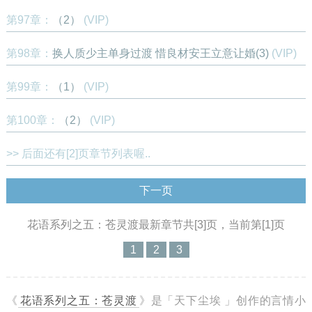
第97章：
（2）
(VIP)
第98章：
换人质少主单身过渡 惜良材安王立意让婚(3)
(VIP)
第99章：
（1）
(VIP)
第100章：
（2）
(VIP)
>> 后面还有[2]页章节列表喔..
下一页
花语系列之五：苍灵渡最新章节共[3]页，当前第[1]页
1
2
3
《
花语系列之五：苍灵渡
》是「天下尘埃 」创作的言情小