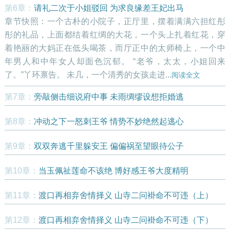
第6章：
请礼二次于小姐驳回 为求良缘差王妃出马
章节快照：一个古朴的小院子，正厅里，摆着满满六担红彤
彤的礼品，上面都结着红绸的大花，一个头上扎着红花，穿
着艳丽的大妈正在低头喝茶，而厅正中的太师椅上，一个中
年男人和中年女人却面色沉郁。 “老爷，太太，小姐回来
了。”丫环禀告。 未几，一个清秀的女孩走进...
阅读全文
第7章：
旁敲侧击细说府中事 未雨绸缪设想拒婚逃
第8章：
冲动之下一怒刺王爷 情势不妙绝然起逃心
第9章：
双双奔逃千里躲安王 偏偏祸至望眼待公子
第10章：
当玉佩祉莲命不该绝 博好感王爷大度精明
第11章：
渡口再相弃舍情择义 山寺二问褂命不可违（上）
第12章：
渡口再相弃舍情择义 山寺二问褂命不可违（下）