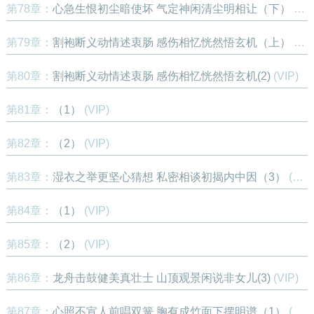
第78章：
心急生恨初尘暗使坏 气定神闲清尘明相让（下）
(VIP)
第79章：
割袍断义动情述衷肠 感伤相忆恍然悟玄机（上）
(VIP)
第80章：
割袍断义动情述衷肠 感伤相忆恍然悟玄机(2)
(VIP)
第81章：
（1）
(VIP)
第82章：
（2）
(VIP)
第83章：
湿衣之举更坚心猜想 私密相谈初揭内中因（3）
(VIP)
第84章：
（1）
(VIP)
第85章：
（2）
(VIP)
第86章：
龙舟击鼓健美真壮士 山顶观景闲说非女儿(3)
(VIP)
第87章：
心照不宣人前唱双簧 胸有成竹面下摆明谱（1）
(VIP)