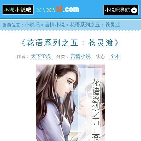
小说吧导航
小说吧
言情小说
花语系列之五：苍灵渡
当前位置：
>
>
《花语系列之五：苍灵渡》
天下尘埃
言情小说
全本
作者：
分类：
状态：