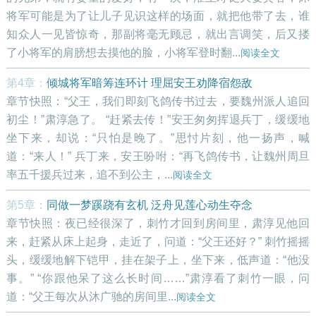
将军可能是为了让儿子见识这样的场面，就把他带了去，谁
知众人一见皆惊奇，那副将毫无顾忌，就出言调笑，后又搂
了小将军的肩膀想去摸他的脸，小将军登时翻...
阅读全文
第4章：
倾城将军暗筹连环计 理屈安王劝降宿怨敌
章节快照：“父王，我们即刻飞鸽传书过去，要魏州派人追回
初尘！”肃淳急了。 “赶紧去传！”安王匆匆挥退兵丁，缓缓地
坐下来，却说：“只怕是晚了。”思忖片刻，他一扬声，喊
道：“来人！” 兵丁来，安王吩咐：“再飞鸽传书，让魏州周旦
率五千援兵过来，追不到公主，...
阅读全文
第5章：
同做一梦蹊跷有玄机 泛舟见莲心动生夺念
章节快照：夜已经很深了，刺竹才回到房间里，肃淳见他回
来，赶紧从床上起身，走近了，问道：“父王还好？” 刺竹摇摇
头，缓缓地解下铠甲，挂在架子上，坐下来，低声道：“他没
事。” “你跟他呆了这么长时间……”肃淳看了刺竹一眼，问
道：“父王每次从沐广驰的房间里...
阅读全文