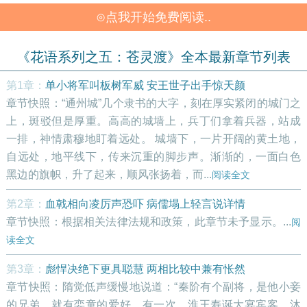
合
>>
白莲怒放，圣洁如沐佛音。上苍有灵，她似莲的良善，缔结
⊙点我开始免费阅读..
了天下太平。除去血染的征衣，按照自己的意志，她找到了
宁静的归宿。
《花语系列之五：苍灵渡》全本最新章节列表
第1章：
单小将军叫板树军威 安王世子出手惊天颜
章节快照：“通州城”几个隶书的大字，刻在厚实紧闭的城门之
上，斑驳但是厚重。高高的城墙上，兵丁们拿着兵器，站成
一排，神情肃穆地盯着远处。 城墙下，一片开阔的黄土地，
自远处，地平线下，传来沉重的脚步声。渐渐的，一面白色
黑边的旗帜，升了起来，顺风张扬着，而...
阅读全文
第2章：
血戟相向凌厉声恐吓 病儒塌上轻言说详情
章节快照：根据相关法律法规和政策，此章节未予显示。...
阅
读全文
第3章：
彪悍决绝下更具聪慧 两相比较中兼有怅然
章节快照：隋觉低声缓慢地说道：“秦阶有个副将，是他小妾
的兄弟，就有娈童的爱好，有一次，淮王寿诞大宴宾客，沐