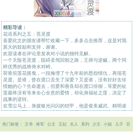
精彩导读：
花语系列之五：苍灵渡
喜爱此文的朋友请帮忙收藏一下，多多点击推荐，这是对我
莫大的鼓励和支持，谢谢。
欢迎读者在评论里发表对小说的独特见解。
一个天险苍灵渡，阻碍圣驾回朝之路，王师与逆贼，两个同
样优秀的战将倚水对峙。
荷香垸莲花摇曳，一段掩埋了十九年前的恩怨情仇，再现苍
灵渡。是谁，曾在渡口丢失了深爱？又是谁，没有好好去珍
惜她的心？生命逝去，但爱和善良却在渡口徘徊，等爱的祉
莲最终没有等来全心全意的爱情，却化身福祉之莲，决定了
战事的逆转。
在雪尘马上，身披银光闪闪的铠甲，他是俊美威武、精明凌
厉的小将军，然而卸下戎装，她又是一番怎样的面容？似男
非女的模棱两可，身世隐含的种种谜团，始终盘桓在她身
热门标签：
王爷
将军
公主
王妃
夫人
系列
少主
小姐
儿子
百
上。不该开始的错爱，在刀光血影中展现柔情，她的身份揭
开了一个惊人的真相，却幽怨了一份泣血的辜负。