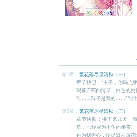
第1章：
繁花落尽显清秋（一）
章节快照：“主子，你喝点
喝催产药的情景，白色的粥
吃……孩子是我的……” “小
第2章：
繁花落尽显清秋（三）
章节快照：接下来几天，
势，已经成为不争的事实。
再为我担心，便提出去西花园