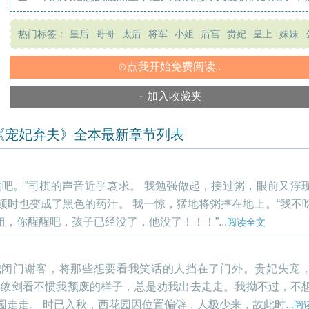
热门标签：
皇后
哥哥
太后
将军
小姐
后宫
贵妃
皇上
妹妹
⊙点我开始免费阅读..
﹢加入收藏夹
《宠妃弃夫》全本最新章节列表
粥吧。”司棋的声音近乎哀求。 我勉强做起，接过粥，眼前又浮
顿时也变成了黑色的药汁。 我一惊，猛地将粥摔在地上。“我不
姐，你醒醒吧，孩子已经没了，他没了！！！”...
阅读全文
我闭门谢客，将那些想要看我笑话的人挡在了门外。贵妃失宠
 敛剑看不惯我颓废的样子，总是劝我出去走走。我拗不过，不
走走。 时已入秋，西花园因位置偏僻，人极少来，故此时...
阅