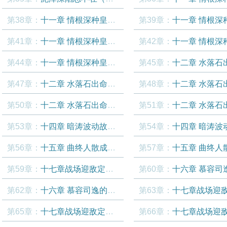
第38章：
十一章 情根深种皇后痴（三）
第39章：
十一章 情根深种皇后痴
第41章：
十一章 情根深种皇后痴（八）
第42章：
十一章 情根深种皇后痴
第44章：
十一章 情根深种皇后痴（十三）
第45章：
十二章 水落石出命难赔
第47章：
十二章 水落石出命难赔（四）
第48章：
十二章 水落石出命难赔
第50章：
十二章 水落石出命难赔（十一）
第51章：
十二章 水落石出命难赔（
第53章：
十四章 暗涛波动故人还（五）
第54章：
十四章 暗涛波动故人还
第56章：
十五章 曲终人散成陌路（二）
第57章：
十五章 曲终人散成陌路
第59章：
十七章战场迎敌定军心（三）
第60章：
十六章 慕容司逸的心声
第62章：
十六章 慕容司逸的心声（四）
第63章：
十七章战场迎敌定军心
第65章：
十七章战场迎敌定军心（七）
第66章：
十七章战场迎敌定军心