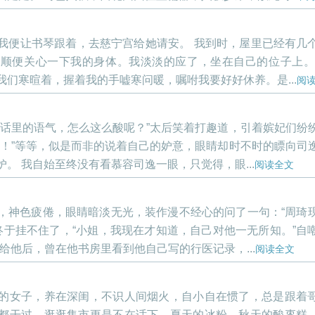
我便让书琴跟着，去慈宁宫给她请安。 我到时，屋里已经有几
顺便关心一下我的身体。我淡淡的应了，坐在自己的位子上。
们寒暄着，握着我的手嘘寒问暖，嘱咐我要好好休养。是...
阅
这话里的语气，怎么这么酸呢？”太后笑着打趣道，引着嫔妃们纷
呢！”等等，似是而非的说着自己的妒意，眼睛却时不时的瞟向司
。 我自始至终没有看慕容司逸一眼，只觉得，眼...
阅读全文
，神色疲倦，眼睛暗淡无光，装作漫不经心的问了一句：“周琦
终于挂不住了，“小姐，我现在才知道，自己对他一无所知。”自
给他后，曾在他书房里看到他自己写的行医记录，...
阅读全文
的女子，养在深闺，不识人间烟火，自小自在惯了，总是跟着
都干过，逛逛集市更是不在话下。夏天的冰粉，秋天的酸枣糕