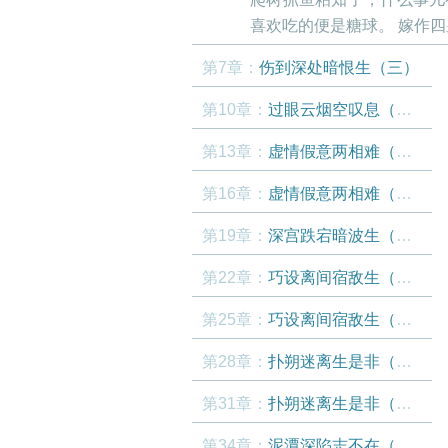
喜欢吃的便是糖球。 嫁作四
第7章：
伤到深处暗恨生（三）
第10章：
过眼云烟空叹息（九）
第13章：
虚情假意两相难（三）
第16章：
虚情假意两相难（六）
第19章：
深宫跌宕暗波生（五）
第22章：
巧设离间宿敌生（一）
第25章：
巧设离间宿敌生（四）
第28章：
扑朔迷离生是非（三）
第31章：
扑朔迷离生是非（六）
第34章：
泥潭深陷志不在（八）