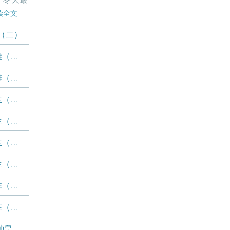
读全文
（二）
二）
五）
四）
七）
三）
六）
五）
七）
（一）