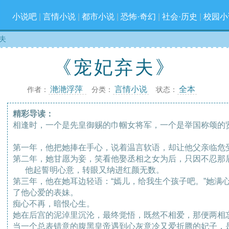
小说吧
|
言情小说
|
都市小说
|
恐怖·奇幻
|
社会·历史
|
校园小
夫
《宠妃弃夫》
滟滟浮萍
言情小说
全本
作者：
分类：
状态：
精彩导读：
相逢时，一个是先皇御赐的巾帼女将军，一个是举国称颂的
第一年，他把她捧在手心，说着温言软语，却让他父亲临危
第二年，她甘愿为妾，笑看他娶丞相之女为后，只因不忍那
他起誓明心意，转眼又纳进红颜无数。
第三年，他在她耳边轻语：“嫣儿，给我生个孩子吧。”她满
了他心爱的表妹。
痴心不再，暗恨心生。
她在后宫的泥淖里沉沦，最终觉悟，既然不相爱，那便两相
当一个总表错意的腹黑皇帝遇到心灰意冷又爱折腾的妃子，