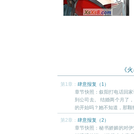
《火
第1章：
肆意报复（1）
章节快照：叙阳打电话回家
到公司去。 结婚两个月了
的开始吗？她不知道，那颗狂
第2章：
肆意报复（2）
章节快照：秘书娇媚的对伊