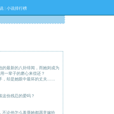
说
|
小说排行榜
他的最新的八卦绯闻，而她则成为
要用一辈子的磨心来偿还？
手，却是她眼中最坏的丈夫……
续这份残忍的爱吗？
，不论他怎么羞辱她都愿意嫁给