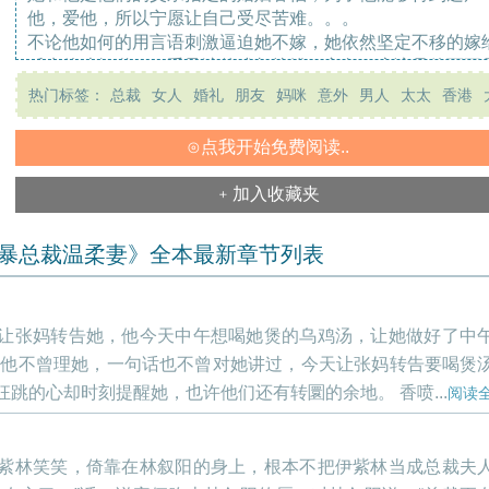
他，爱他，所以宁愿让自己受尽苦难。。。
不论他如何的用言语刺激逼迫她不嫁，她依然坚定不移的嫁
后来他才知道，一手导演的戏却搞错了主角，应该是他而不
候，他还能挽回她的心吗？
热门标签：
总裁
女人
婚礼
朋友
妈咪
意外
男人
太太
香港
⊙点我开始免费阅读..
﹢加入收藏夹
暴总裁温柔妻》全本最新章节列表
让张妈转告她，他今天中午想喝她煲的乌鸡汤，让她做好了中
，他不曾理她，一句话也不曾对她讲过，今天让张妈转告要喝煲
跳的心却时刻提醒她，也许他们还有转圜的余地。 香喷...
阅读
紫林笑笑，倚靠在林叙阳的身上，根本不把伊紫林当成总裁夫