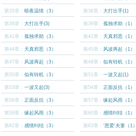
第35章：
暗夜温情（3）
第36章：
大打出手(1)
第38章：
大打出手(3)
第39章：
孤独求助（1）
第41章：
孤独求助（3）
第42章：
天真邪恶（1）
第44章：
天真邪恶（3）
第45章：
风波再起（1）
第47章：
风波再起（3）
第48章：
似有转机（1）
第50章：
似有转机（3）
第51章：
一波又起(1)
第53章：
一波又起(3)
第54章：
正面反抗（1）
第56章：
正面反抗（3）
第57章：
缘起风雨（1）
第59章：
缘起风雨（3）
第60章：
感情纠结（1）
第62章：
感情纠结（3）
第63章：
‘恩爱’夫妻（1