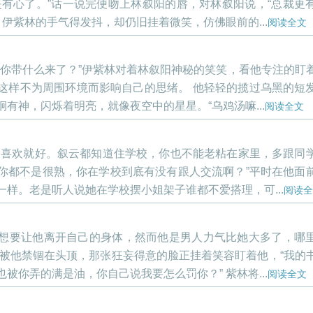
是有心了。”话一说完便吻上林叙阳的唇，对林叙阳说，“总裁更
 伊紫林的手气得发抖，却仍旧挂着微笑，仿佛眼前的...
阅读全文
给你带什么来了？”伊紫林对着林叙阳神秘的笑笑，看他专注的盯
这样不为周围环境而影响自己的思绪。 他轻轻的揽过乌黑的短
有神，闪烁着明亮，就像夜空中的星星。“乌鸡汤嘛...
阅读全文
己喜欢就好。叙云都知道住学校，你也不能老粘在家里，多跟同
你都不是很熟，你在学校到底有没有跟人交流啊？”平时在他面
样。老是听人说她在学校摆小姐架子谁都不爱搭理，可...
阅读全
想要让他离开自己的身体，然而他是男人力气比她大多了，哪
手被他禁锢在头顶，那张狂妄得意的脸正挂着笑容盯着他，“我的
被你弄的满是油，你自己说我要怎么罚你？” 紫林将...
阅读全文