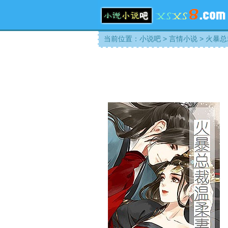
当前位置：
小说吧
>
言情小说
>
火暴总