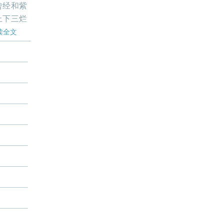
曾经和紫
上下三烂
读全文