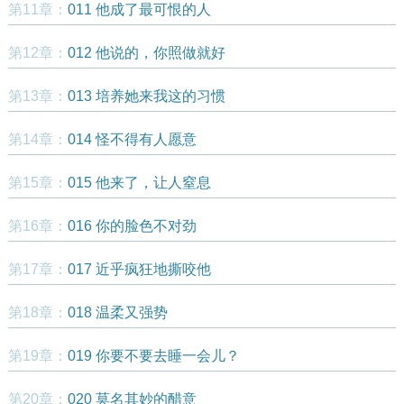
第11章：
011 他成了最可恨的人
第12章：
012 他说的，你照做就好
第13章：
013 培养她来我这的习惯
第14章：
014 怪不得有人愿意
第15章：
015 他来了，让人窒息
第16章：
016 你的脸色不对劲
第17章：
017 近乎疯狂地撕咬他
第18章：
018 温柔又强势
第19章：
019 你要不要去睡一会儿？
第20章：
020 莫名其妙的醋意