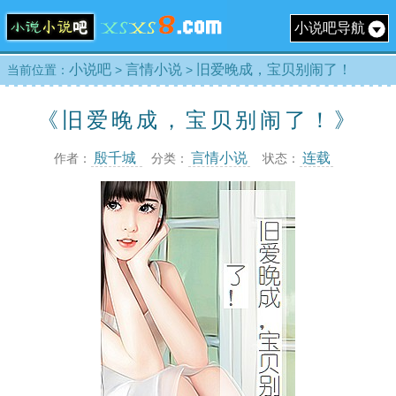
小说吧导航
小说吧
言情小说
旧爱晚成，宝贝别闹了！
当前位置：
>
>
《旧爱晚成，宝贝别闹了！》
殷千城
言情小说
连载
作者：
分类：
状态：