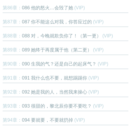
第86章：
086 他的怒火…会毁了她
(VIP)
第87章：
087 你不能这么对我，你答应过的
(VIP)
第88章：
088 对，今晚就欺负你了！（第一更）
(VIP)
第89章：
089 她终于再度属于他（第二更）
(VIP)
第90章：
090 生我的气？还是自己的起床气？
(VIP)
第91章：
091 我什么也不要，就想踢踢你
(VIP)
第92章：
092 她是我的人，当然我来操心
(VIP)
第93章：
093 很甜的，黎北辰你要不要吃？
(VIP)
第94章：
094 要就要，不要就扔掉
(VIP)