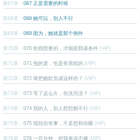
第67章：
067 正是需要的时候
第68章：
068 她可以，别人不行
第69章：
069 因为，她就是那个例外
第70章：
070 给我想要的，才能跟我谈条件
(VIP)
第71章：
071 他的宠，也是有底线的
(VIP)
第72章：
072 谁把她欺负成这样的？
(VIP)
第73章：
073 等了这么久，你洗完没？
(VIP)
第74章：
074 我的人，别人想想都不行
(VIP)
第75章：
075 我找你有事，不是想和你睡
(VIP)
第76章：
076 一百分钟，对我来说不够
(VIP)