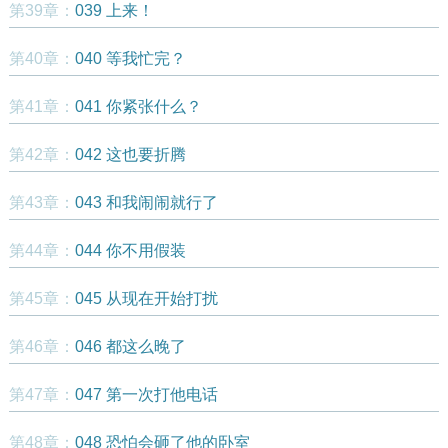
第39章：
039 上来！
第40章：
040 等我忙完？
第41章：
041 你紧张什么？
第42章：
042 这也要折腾
第43章：
043 和我闹闹就行了
第44章：
044 你不用假装
第45章：
045 从现在开始打扰
第46章：
046 都这么晚了
第47章：
047 第一次打他电话
第48章：
048 恐怕会砸了他的卧室