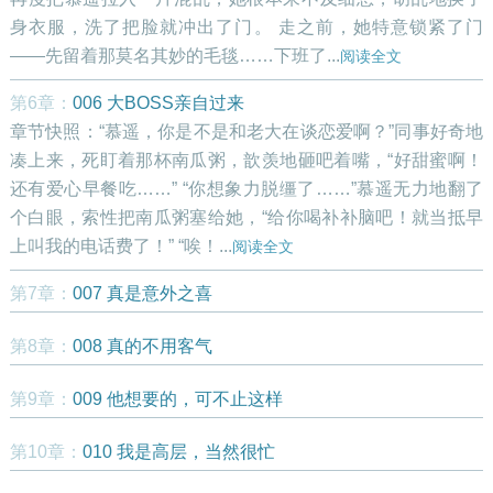
身衣服，洗了把脸就冲出了门。 走之前，她特意锁紧了门
——先留着那莫名其妙的毛毯……下班了...
阅读全文
第6章：
006 大BOSS亲自过来
章节快照：“慕遥，你是不是和老大在谈恋爱啊？”同事好奇地
凑上来，死盯着那杯南瓜粥，歆羡地砸吧着嘴，“好甜蜜啊！
还有爱心早餐吃……” “你想象力脱缰了……”慕遥无力地翻了
个白眼，索性把南瓜粥塞给她，“给你喝补补脑吧！就当抵早
上叫我的电话费了！” “唉！...
阅读全文
第7章：
007 真是意外之喜
第8章：
008 真的不用客气
第9章：
009 他想要的，可不止这样
第10章：
010 我是高层，当然很忙