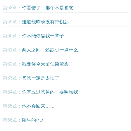
第58章：
你看错了，那个不是爸爸
第59章：
难道他昨晚没有带钥匙
第60章：
你不能依靠我一辈子
第61章：
两人之间，还缺少一点什么
第62章：
我要你今天留住简娅柔
第63章：
爸爸一定是太忙了
第64章：
你答应过爸爸的，要照顾我
第65章：
他不会回来……
第66章：
陌生的地方