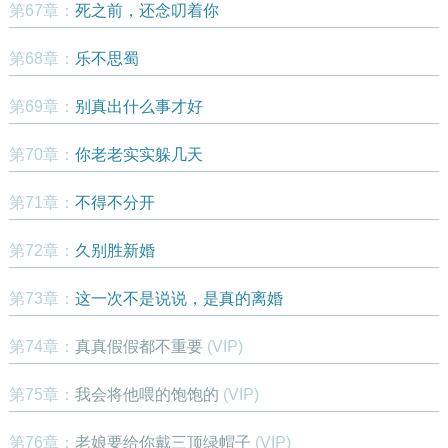
第67章：
死之前，还念叨着你
第68章：
乐不思蜀
第69章：
别真出什么事才好
第70章：
你老老实实躲几天
第71章：
不得不分开
第72章：
久别胜新婚
第73章：
这一次不是说说，是真的离婚
第74章：
真真假假都不重要
(VIP)
第75章：
我会将他喂的饱饱的
(VIP)
第76章：
老娘要给你戴三顶绿帽子
(VIP)