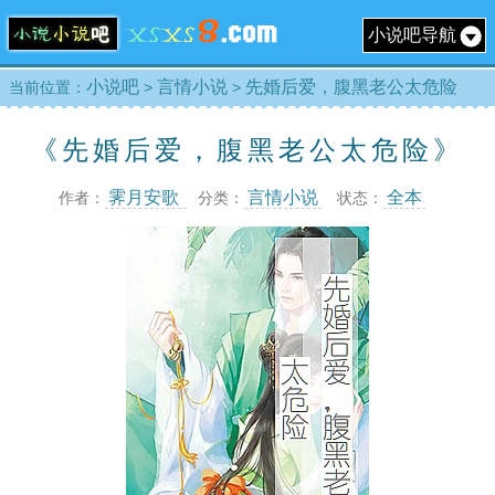
小说吧导航
小说吧
言情小说
先婚后爱，腹黑老公太危险
当前位置：
>
>
《先婚后爱，腹黑老公太危险》
霁月安歌
言情小说
全本
作者：
分类：
状态：