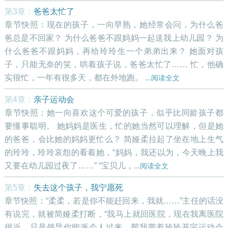
第3章：
爸爸太忙了
章节快照：现在的孩子，一向早熟，她经常会问，为什么爸
爸总是不回家？ 为什么爸爸不跟妈妈一起送我上幼儿园？ 为
什么爸爸不跟妈妈，再给玲玲生一个弟弟出来？ 她面对孩
子，只能无奈的笑，哄着孩子说，爸爸太忙了…… 忙，他确
实很忙，一年有很多天，都在外地跑。 ...
阅读全文
第4章：
亲子运动会
章节快照：她一向喜欢这个可爱的孩子，似乎比同龄孩子都
要懂事聪明。 她妈妈是医生，忙的她当然可以理解，但是她
的爸爸，会比她的妈妈更忙么？ 简娅柔拉起了坐在地上生气
的玲玲，玲玲哀怨的看着她，“妈妈，我还以为，今天晚上我
又要在幼儿园过夜了……” “宝贝儿，...
阅读全文
第5章：
失去这个孩子，我宁愿死
章节快照：“柔柔，若是你不能赶回来，我就……”主任的话没
有说完，就被简娅柔打断，“我马上就回医院，现在我离医院
很近，只是领导你能派个人过来，帮我带着玲玲开完运动会