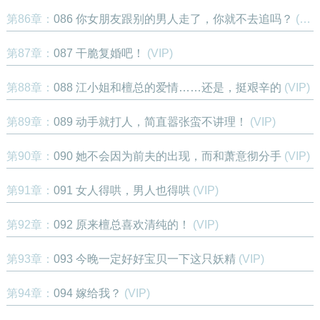
第86章：
086 你女朋友跟别的男人走了，你就不去追吗？
(VIP)
第87章：
087 干脆复婚吧！
(VIP)
第88章：
088 江小姐和檀总的爱情……还是，挺艰辛的
(VIP)
第89章：
089 动手就打人，简直嚣张蛮不讲理！
(VIP)
第90章：
090 她不会因为前夫的出现，而和萧意彻分手
(VIP)
第91章：
091 女人得哄，男人也得哄
(VIP)
第92章：
092 原来檀总喜欢清纯的！
(VIP)
第93章：
093 今晚一定好好宝贝一下这只妖精
(VIP)
第94章：
094 嫁给我？
(VIP)