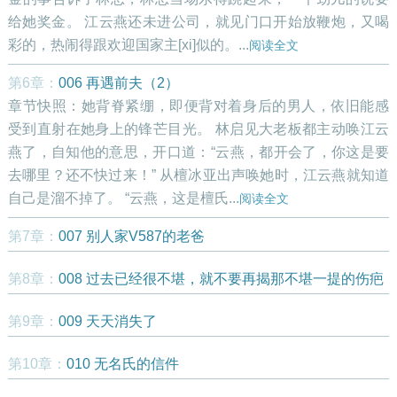
给她奖金。 江云燕还未进公司，就见门口开始放鞭炮，又喝
彩的，热闹得跟欢迎国家主[xi]似的。...
阅读全文
第6章：
006 再遇前夫（2）
章节快照：她背脊紧绷，即便背对着身后的男人，依旧能感
受到直射在她身上的锋芒目光。 林启见大老板都主动唤江云
燕了，自知他的意思，开口道：“云燕，都开会了，你这是要
去哪里？还不快过来！” 从檀冰亚出声唤她时，江云燕就知道
自己是溜不掉了。 “云燕，这是檀氏...
阅读全文
第7章：
007 别人家V587的老爸
第8章：
008 过去已经很不堪，就不要再揭那不堪一提的伤疤
第9章：
009 天天消失了
第10章：
010 无名氏的信件