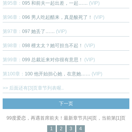
第95章：
095 和前夫一起出差，一起……
(VIP)
第96章：
096 男人吃起醋来，真是酸死了！
(VIP)
第97章：
097 她丢了……
(VIP)
第98章：
098 檀太太？她可担当不起！
(VIP)
第99章：
099 总裁近来对你很有意思！
(VIP)
第100章：
100 他开始担心她，在意她……
(VIP)
>> 后面还有[3]页章节列表喔..
下一页
99度爱恋，再遇首席前夫！最新章节共[4]页，当前第[1]页
1
2
3
4