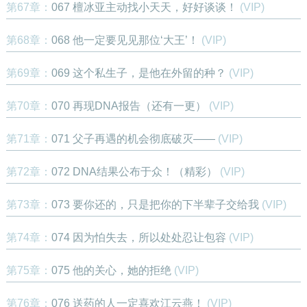
第67章：
067 檀冰亚主动找小天天，好好谈谈！
(VIP)
第68章：
068 他一定要见见那位‘大王’！
(VIP)
第69章：
069 这个私生子，是他在外留的种？
(VIP)
第70章：
070 再现DNA报告（还有一更）
(VIP)
第71章：
071 父子再遇的机会彻底破灭——
(VIP)
第72章：
072 DNA结果公布于众！（精彩）
(VIP)
第73章：
073 要你还的，只是把你的下半辈子交给我
(VIP)
第74章：
074 因为怕失去，所以处处忍让包容
(VIP)
第75章：
075 他的关心，她的拒绝
(VIP)
第76章：
076 送药的人一定喜欢江云燕！
(VIP)