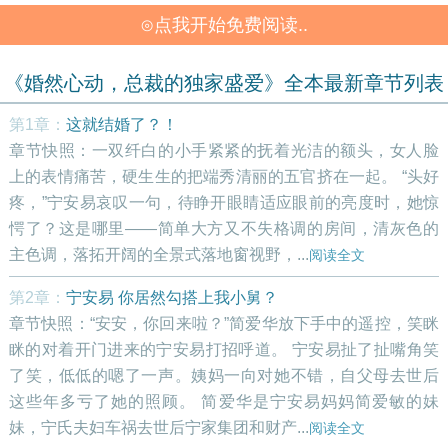
男神
>>
★
⊙点我开始免费阅读..
片段一：
“凭什么我要听你的？”宁安易大吼着，该死！明明说好着不哭
《婚然心动，总裁的独家盛爱》全本最新章节列表
的，但是眼泪却肆意横流。
“凭什么？就凭我是你的丈夫！”男人的俊脸寒气逼人，放佛她
第1章：
这就结婚了？！
再多说一句就会扑过来把她捏死。
章节快照：一双纤白的小手紧紧的抚着光洁的额头，女人脸
“霸道！自私！专横！小气！我要跟你离……”婚字还没说出
口，男人高大的身躯已经压过来，以吻封缄。
上的表情痛苦，硬生生的把端秀清丽的五官挤在一起。 “头好
“看来我平时真的是太宠你了，无法无天了你！”该死的，居然
疼，”宁安易哀叹一句，待睁开眼睛适应眼前的亮度时，她惊
为了一个男人跟他提离婚！
愕了？这是哪里——简单大方又不失格调的房间，清灰色的
……
主色调，落拓开阔的全景式落地窗视野，...
阅读全文
那一夜，她被教育惩罚的很彻底！
第2章：
宁安易 你居然勾搭上我小舅？
片段二：
章节快照：“安安，你回来啦？”简爱华放下手中的遥控，笑眯
医院，孕检。
“宝宝很健康！周太太真的很幸福，能嫁给周先生这么优秀的
眯的对着开门进来的宁安易打招呼道。 宁安易扯了扯嘴角笑
人！”杜医生笑眯眯的说。
了笑，低低的嗯了一声。姨妈一向对她不错，自父母去世后
哪里幸福了，她才24岁啊，就要做妈妈了，好没自由的感
这些年多亏了她的照顾。 简爱华是宁安易妈妈简爱敏的妹
觉！宁安易哀怨的瞪了身边的男人一眼。
妹，宁氏夫妇车祸去世后宁家集团和财产...
阅读全文
“怎么了？不舒服吗？”周彦回俊眸满是担心，温厚的大掌护在