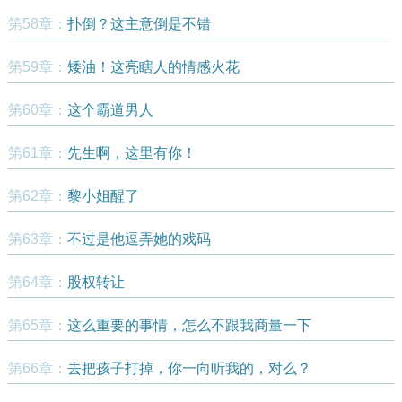
第58章：
扑倒？这主意倒是不错
第59章：
矮油！这亮瞎人的情感火花
第60章：
这个霸道男人
第61章：
先生啊，这里有你！
第62章：
黎小姐醒了
第63章：
不过是他逗弄她的戏码
第64章：
股权转让
第65章：
这么重要的事情，怎么不跟我商量一下
第66章：
去把孩子打掉，你一向听我的，对么？