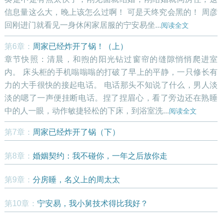
信息量这么大，晚上该怎么过啊！ 可是天终究会黑的！ 周彦
回刚进门就看见一身休闲家居服的宁安易坐...
阅读全文
第6章：
周家已经炸开了锅！（上）
章节快照：清晨，和煦的阳光钻过窗帘的缝隙悄悄爬进室
内。 床头柜的手机嗡嗡嗡的打破了早上的平静，一只修长有
力的大手很快的接起电话。 电话那头不知说了什么，男人淡
淡的嗯了一声便挂断电话。捏了捏眉心，看了旁边还在熟睡
中的人一眼，动作敏捷轻松的下床，到浴室洗...
阅读全文
第7章：
周家已经炸开了锅（下）
第8章：
婚姻契约：我不碰你，一年之后放你走
第9章：
分房睡，名义上的周太太
第10章：
宁安易，我小舅技术得比我好？