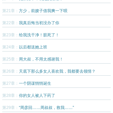
第21章：
方少，前嫂子借我爽一下呗
第22章：
我真后悔当初没办了你
第23章：
给我洗干净！脏死了！
第24章：
以后都送她上班
第25章：
周大叔，不用太感谢我！
第26章：
天底下那么多女人喜欢我，我都要去领情？
第27章：
一个阴谋悄悄诞生
第28章：
你的女人被人下药了
第29章：
“周彦回……周叔叔，救我……”