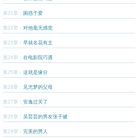
第21章：
困惑于爱
第22章：
对他毫无感觉
第23章：
早就名花有主
第24章：
在电影院巧遇
第25章：
这就是缘分
第26章：
见尤梦的父母
第27章：
安逸过关了
第28章：
吴芸芸的男友张子健
第29章：
完美的男人