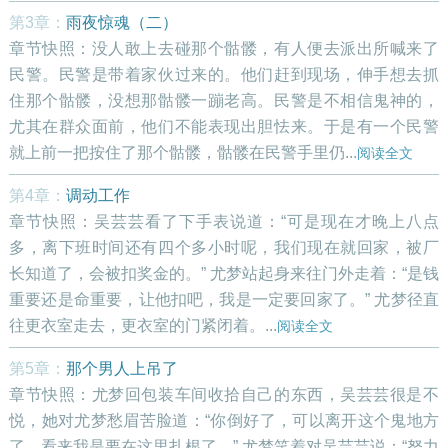
第3章：
雨夜惊魂（二）
章节快照：没人敢上去碰那个骷髅，有人便去派出所喊来了
民警。民警是带着家伙过来的。他们赶到现场，伸手想去抓
住那个骷髅，没想那骷髅一蹦老高。民警是不相信鬼神的，
尤其在群众面前，他们不能表现出胆怯来。于是有一个民警
就上前一把按住了那个骷髅，骷髅在民警手里仍...
阅读全文
第4章：
调动工作
章节快照：吴芸芸看了下手表说道：“可是现在才晚上八点
多，离下班时间还有四个多小时呢，我们现在就回家，被厂
长知道了，会被扣奖金的。” 尤梦站起身来往门外走着：“是钱
重要还是命重要，让他扣吧，我是一定要回家了。” 尤梦径直
往更衣室走去，更衣室的门紧闭着。...
阅读全文
第5章：
那个男人上吊了
章节快照：尤梦回包装车间收拾自己的东西，吴芸芸很是不
悦，她对尤梦愁眉苦脸道：“你倒好了，可以离开这个鬼地方
了，看来我是要在这里扎根了。” 尤梦笑着对吴芸芸说：“努力