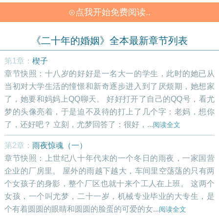
婆
>>
了两个人的战场，那么这场婚姻带给人的会是什么样的后
⊙点我开始免费阅读..
果？两败俱伤，还是一方妥协？
婚姻战争并不是两个人的战争，而是两家人的战争。
《二十年的婚姻》全本最新章节列表
吴芸芸：很懦弱的一个女人，她的懦弱决定了她的命运受人
摆布。人虽然不能主宰自己的命运，但是可以影响自己的命
第1章：
楔子
运。把握不住自己，还能把握住婚姻吗？受伤害的不仅仅是
章节快照：十八岁的好好是一名大一的学生，此时的她已从
女人，那个影响她命运的男人，其实也是最大的受害者。
————————————
当初对大学生活的憧憬和新奇逐步进入到了厌烦期，她想家
都市人的生活，情感的波折，事业的起伏，朋友、家人间的
了，她要和妈妈上QQ聊天。 好好打开了自己的QQ号，看尤
纠葛，一切的一切，请听我慢慢向您道来。。。。。。
梦的头像亮着，于是迫不及待的打上了几个字：老妈，想你
了，还好吧？ 立刻，尤梦回答了：很好，...
阅读全文
第2章：
雨夜惊魂（一）
章节快照：上世纪八十年代末的一个冬日的雨夜，一家国营
企业的厂房里。 屋外的雨越下越大，车间里空荡荡的只有两
个女孩子的身影，整个厂区也就十来个工人在上班。 这两个
女孩，一个叫尤梦，二十一岁，机械专业毕业的大专生，是
个有着圆圆的眼睛和圆圆的脸蛋的可爱的女...
阅读全文