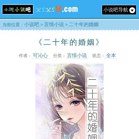
小说吧导航
小说吧
言情小说
二十年的婚姻
当前位置：
>
>
《二十年的婚姻》
可沁心
言情小说
全本
作者：
分类：
状态：