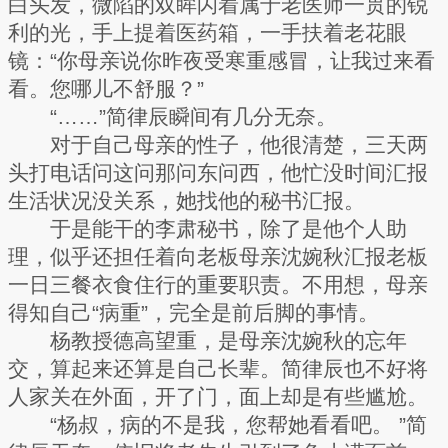
白头发，微陷的双眸闪着属于老医师一贯的锐
利的光，手上提着医药箱，一手扶着老花眼
镜：“你母亲说你昨夜受寒重感冒，让我过来看
看。您哪儿不舒服？”
“……”简律辰瞬间有几分无奈。
对于自己母亲的性子，他很清楚，三天两
头打电话问这问那问东问西，他忙没时间汇报
生活状况没关系，她找他的秘书汇报。
于是能干的李肃秘书，除了是他个人助
理，似乎还担任着向老板母亲沈婉秋汇报老板
一日三餐衣食住行的重要职责。不用想，母亲
得知自己“病重”，完全是前后脚的事情。
杨教授德高望重，是母亲沈婉秋的忘年
交，算起来还算是自己长辈。简律辰也不好将
人家关在外面，开了门，面上却是有些尴尬。
“杨叔，病的不是我，您帮她看看吧。 ”简