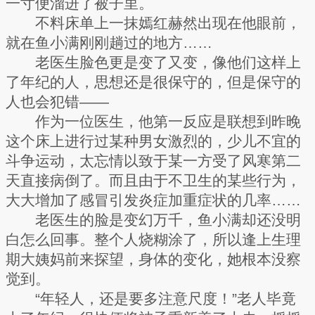
一寸便溜进了被子里。
不料床单上一抹嫣红赫然出现在他眼前，
就在鱼小满刚刚趟过的地方……
老医生脸色更是变了又变，像他们这样上
了年纪的人，思想还是很保守的，但是保守的
人也会犯错——
作为一位医生，他第一反应是联想到昨晚
这个床上进行过某种男女激烈的，少儿不宜的
斗争运动，太忘情以致于某一方受了风寒第二
天直接病倒了。而且由于不卫生的某些行为，
大大增加了感冒引发炎症加重症状的几率……
老医生的脸是变幻万千，鱼小满却还没明
白怎么回事。整个人烧糊涂了，所以逢上生理
期大姨妈前来探望，身体的变化，她根本没察
觉到。
“年轻人，还是要多注意尺度！”老人毕竟