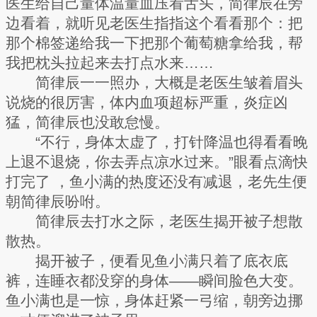
医生给自己量体温量血压看舌头，简律辰在旁
边看着，就听见老医生指指这个看看那个：把
那个棉签递给我一下把那个葡萄糖拿给我，帮
我把枕头拉起来去打点水来……
简律辰一一照办，大概是老医生皱着眉头
说烧的很厉害，体内血项超标严重，炎症凶
猛，简律辰也没敢怠慢。
“不行，身体太虚了，打针降温也得看看晚
上退不退烧，你去弄点凉水过来。”眼看点滴快
打完了 ，鱼小满的热度还没有减退，老先生便
朝简律辰吩咐。
简律辰去打水之际，老医生揭开被子想散
散热。
揭开被子，便看见鱼小满只着了底衣底
裤，连睡衣都没穿的身体——瞬间脸色大变。
鱼小满也是一惊，身体赶紧一弓缩，朝旁边挪