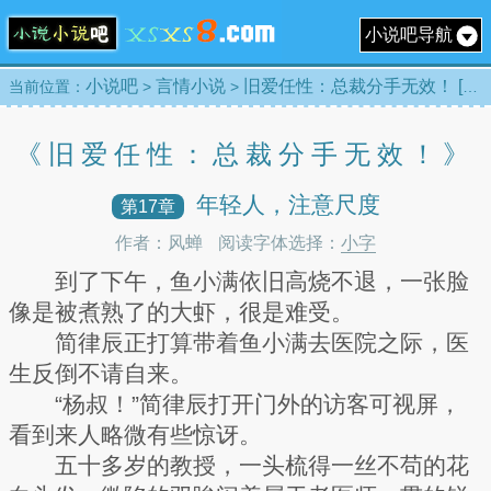
小说吧导航
小说吧
言情小说
旧爱任性：总裁分手无效！ [目录]
当前位置：
>
>
《旧爱任性：总裁分手无效！》
年轻人，注意尺度
第17章
作者：风蝉
阅读字体选择：
小字
到了下午，鱼小满依旧高烧不退，一张脸
像是被煮熟了的大虾，很是难受。
简律辰正打算带着鱼小满去医院之际，医
生反倒不请自来。
“杨叔！”简律辰打开门外的访客可视屏，
看到来人略微有些惊讶。
五十多岁的教授，一头梳得一丝不苟的花