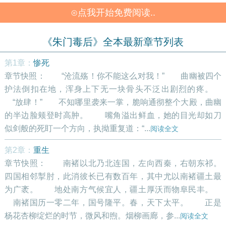
鬟
>>
⊙点我开始免费阅读..
《朱门毒后》全本最新章节列表
第1章：
惨死
章节快照： “沧流殇！你不能这么对我！” 曲幽被四个
护法倒扣在地，浑身上下无一块骨头不泛出剧烈的疼。
“放肆！” 不知哪里袭来一掌，脆响通彻整个大殿，曲幽
的半边脸颊登时高肿。 嘴角溢出鲜血，她的目光却如刀
似剑般的死盯一个方向，执拗重复道：“...
阅读全文
第2章：
重生
章节快照： 南褚以北乃北连国，左向西秦，右朝东祁。
四国相邻掣肘，此消彼长已有数百年，其中尤以南褚疆土最
为广袤。 地处南方气候宜人，疆土厚沃而物阜民丰。
南褚国历一零二年，国号隆平。春，天下太平。 正是
杨花杏柳绽烂的时节，微风和煦。烟柳画廊，参...
阅读全文