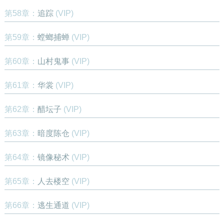
第58章：
追踪
(VIP)
第59章：
螳螂捕蝉
(VIP)
第60章：
山村鬼事
(VIP)
第61章：
华裳
(VIP)
第62章：
醋坛子
(VIP)
第63章：
暗度陈仓
(VIP)
第64章：
镜像秘术
(VIP)
第65章：
人去楼空
(VIP)
第66章：
逃生通道
(VIP)