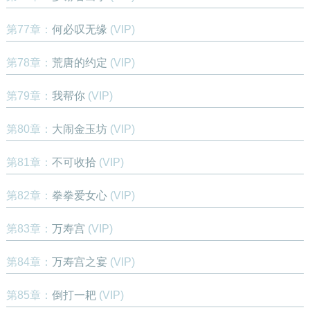
第77章：
何必叹无缘
(VIP)
第78章：
荒唐的约定
(VIP)
第79章：
我帮你
(VIP)
第80章：
大闹金玉坊
(VIP)
第81章：
不可收拾
(VIP)
第82章：
拳拳爱女心
(VIP)
第83章：
万寿宫
(VIP)
第84章：
万寿宫之宴
(VIP)
第85章：
倒打一耙
(VIP)