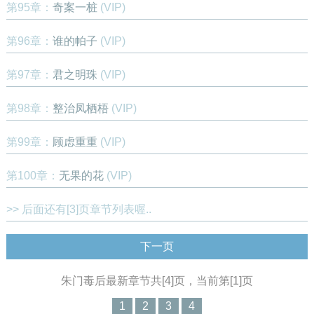
第95章：
奇案一桩
(VIP)
第96章：
谁的帕子
(VIP)
第97章：
君之明珠
(VIP)
第98章：
整治凤栖梧
(VIP)
第99章：
顾虑重重
(VIP)
第100章：
无果的花
(VIP)
>> 后面还有[3]页章节列表喔..
下一页
朱门毒后最新章节共[4]页，当前第[1]页
1
2
3
4