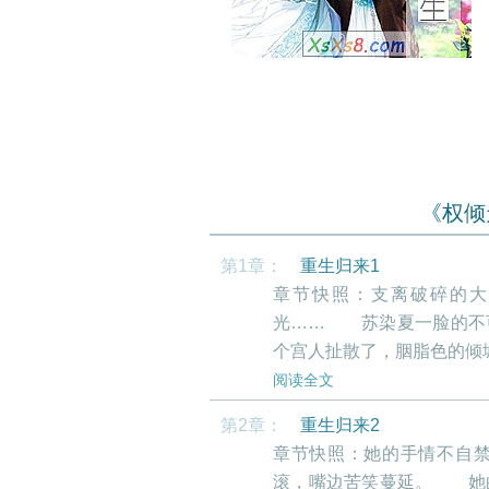
《权倾
第1章：
重生归来1
章节快照：支离破碎的大
光…… 苏染夏一脸的不
个宫人扯散了，胭脂色的倾
阅读全文
第2章：
重生归来2
章节快照：她的手情不自
滚，嘴边苦笑蔓延。 她