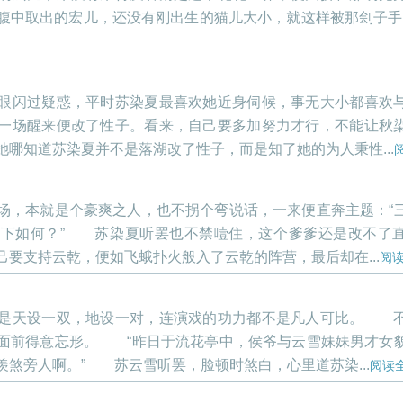
腹中取出的宏儿，还没有刚出生的猫儿大小，就这样被那刽子手..
眼闪过疑惑，平时苏染夏最喜欢她近身伺候，事无大小都喜欢
一场醒来便改了性子。看来，自己要多加努力才行，不能让秋
哪知道苏染夏并不是落湖改了性子，而是知了她的为人秉性...
场，本就是个豪爽之人，也不拐个弯说话，一来便直奔主题：“
意下如何？” 苏染夏听罢也不禁噎住，这个爹爹还是改不了
要支持云乾，便如飞蛾扑火般入了云乾的阵营，最后却在...
阅
可是天设一双，地设一对，连演戏的功力都不是凡人可比。 
面前得意忘形。 “昨日于流花亭中，侯爷与云雪妹妹男才女
煞旁人啊。” 苏云雪听罢，脸顿时煞白，心里道苏染...
阅读