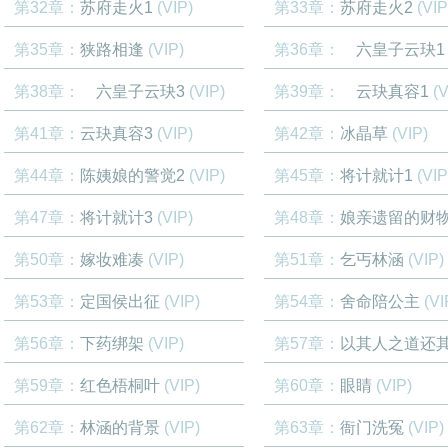
第32章：
苏府走火1
(VIP)
第33章：
苏府走火2
(VIP
第35章：
狭路相逢
(VIP)
第36章：
六皇子云玦1
第38章：
六皇子云玦3
(VIP)
第39章：
云玦真容1
(V
第41章：
云玦真容3
(VIP)
第42章：
冰晶草
(VIP)
第44章：
陈姨娘的警觉2
(VIP)
第45章：
将计就计1
(VIP
第47章：
将计就计3
(VIP)
第48章：
娘亲遗留的财
第50章：
嫁妆难凑
(VIP)
第51章：
乞丐林涵
(VIP)
第53章：
定国侯出征
(VIP)
第54章：
舍命陪公主
(VI
第56章：
下药绑架
(VIP)
第57章：
以其人之道还其人
第59章：
红色梧桐叶
(VIP)
第60章：
眼睛
(VIP)
第62章：
林涵的背景
(VIP)
第63章：
衙门洗冤
(VIP)