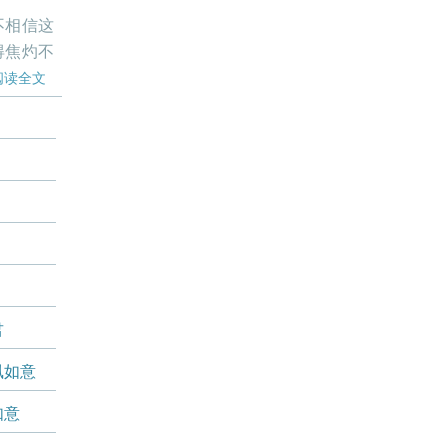
不相信这
得焦灼不
阅读全文
君
凰如意
如意