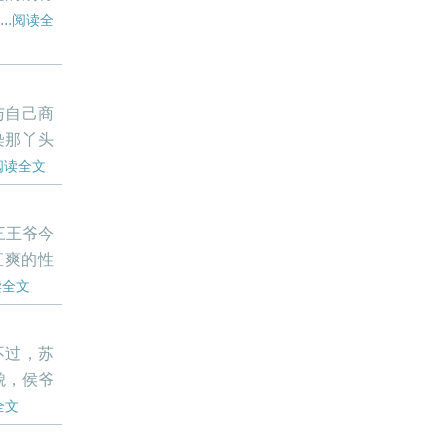
.
阅读全
与自己商
染那丫头
阅读全文
三王爷今
直爽的性
读全文
不过，苏
貌，侯爷
全文