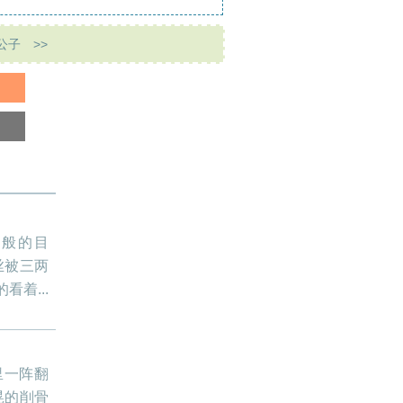
公子
>>
雪般的目
丝被三两
着...
里一阵翻
晃的削骨