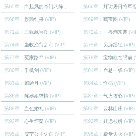
第65章：
白起风的奇门八阵
(VIP)
第66章：
拜访屠日将军
第68章：
麒麟红果
(VIP)
第69章：
藏宝图
(VIP)
第71章：
三张藏宝图
(VIP)
第72章：
兽潮来袭
(VI
第74章：
坐收渔翁之利
(VIP)
第75章：
另辟蹊径
(VIP)
第77章：
冤家路窄
(VIP)
第78章：
宝物就在眼前
(
第80章：
千机剑
(VIP)
第81章：
命悬一线
(VIP)
第83章：
麒麟丹
(VIP)
第84章：
怪病
(VIP)
第86章：
陈姨娘求情
(VIP)
第87章：
气火攻心
(VIP)
第89章：
血色婚礼
(VIP)
第90章：
云林山庄
(VIP)
第92章：
心生怀疑
(VIP)
第93章：
疑虑被解
(VIP)
第95章：
安宁公主失踪
(VIP)
第96章：
殿堂失火
(VIP)