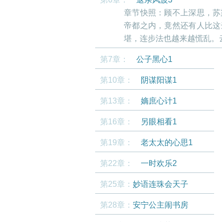
章节快照：顾不上深思，苏
帝都之内，竟然还有人比
堪，连步法也越来越慌乱。云
第7章：
公子黑心1
第10章：
阴谋阳谋1
第13章：
嫡庶心计1
第16章：
另眼相看1
第19章：
老太太的心思1
第22章：
一时欢乐2
第25章：
妙语连珠会天子
第28章：
安宁公主闹书房