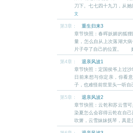
刀下。七七四十九刀，从她
文
第3章：
重生归来3
章节快照：春晖妖媚的狐狸
量，怎么自从上次落湖大病
片子夺了自己的位置。 她
第4章：
退亲风波1
章节快照：定国侯爷上过沙
日前来想与你定亲，你看
子，也难怪前世里头一听自己
第5章：
退亲风波2
章节快照：云乾和苏云雪
染夏怎么会容得云乾在自己
吹箫，云雪妹妹抚琴，真是羡
第6章：
退亲风波3