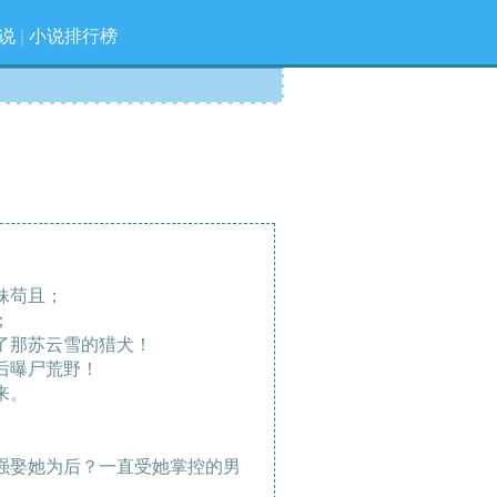
说
|
小说排行榜
妹苟且；
；
了那苏云雪的猎犬！
后曝尸荒野！
来。
。
娶她为后？一直受她掌控的男