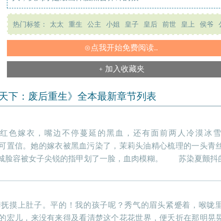
热门标签：
太太
重生
公主
小姐
皇子
皇后
前世
皇上
侯爷
⊙点我开始免费阅读..
﹢加入收藏夹
天下：废后重生》全本最新章节列表
红色嫁衣，嘴边不停蔓延的黑血，还有面前两人冷漠冰
可置信。她的嫁衣被黑血污染了，茉莉头油精心梳理的一头青
城脸容被女子尖锐的指甲划了一脸，血肉模糊。 苏染夏颤抖的看
禁抚摸上肚子。平的！我的孩子呢？秀气的眉头紧蹙着，喉咙
的宏儿，来没有来得及看清楚这个花花世界，便夭折在那明晃