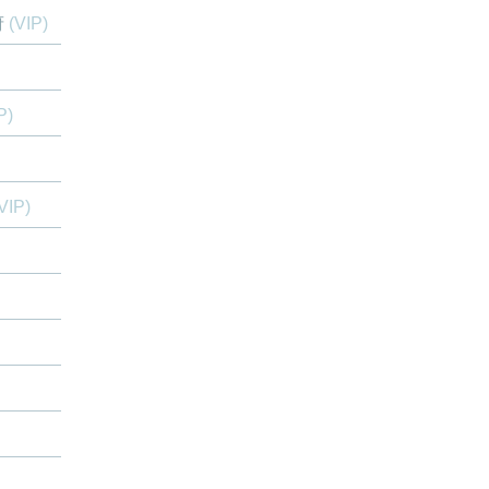
府
(VIP)
P)
VIP)