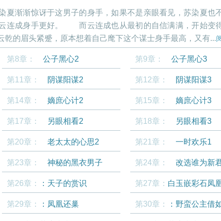
染夏渐渐惊讶于这男子的身手，如果不是亲眼看见，苏染夏也
这云连成身手更好。 而云连成也从最初的自信满满，开始变
乾的眉头紧蹙，原本想着自己麾下这个谋士身手最高，又有...
第8章：
公子黑心2
第9章：
公子黑心3
第11章：
阴谋阳谋2
第12章：
阴谋阳谋3
第14章：
嫡庶心计2
第15章：
嫡庶心计3
第17章：
另眼相看2
第18章：
另眼相看3
第20章：
老太太的心思2
第21章：
一时欢乐1
第23章：
神秘的黑衣男子
第24章：
改选谁为新
第26章：
：天子的赏识
第27章：
白玉嵌彩石凤
第29章：
：凤凰还巢
第30章：
：野蛮公主借