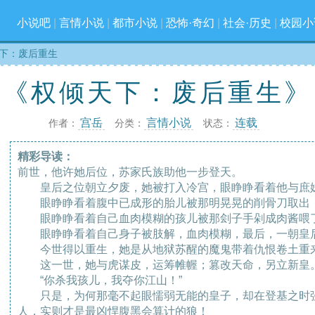
小说吧
|
言情小说
|
都市小说
|
恐怖·奇幻
|
社会·历史
|
校园小
下：废后重生
《权倾天下：废后重生》
宫岳
言情小说
连载
作者：
分类：
状态：
精彩导读：
前世，他许她后位，苏家氏族助他一步登天。
皇后之位朝立夕废，她被打入冷宫，眼睁睁看着他与庶
眼睁睁看着腹中已成形的胎儿被那明晃晃的削骨刀取出
眼睁睁看着自己血肉模糊的孩儿被那刽子手剁成肉酱喂
眼睁睁看着自己身子被肢解，血肉模糊，最后，一朝皇
今世得以重生，她是从地狱苏醒的魔鬼带着仇恨卷土重
这一世，她与虎谋皮，运筹帷幄；篡改天命，另立新皇
“你杀我孩儿，我夺你江山！”
只是，为何那毫不起眼懦弱无能的皇子，却在登基之时强
人，实则才是最凶悍腹黑会算计的狼！