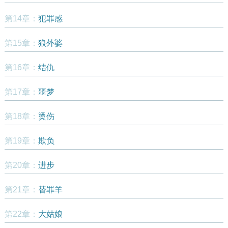
第14章：
犯罪感
第15章：
狼外婆
第16章：
结仇
第17章：
噩梦
第18章：
烫伤
第19章：
欺负
第20章：
进步
第21章：
替罪羊
第22章：
大姑娘