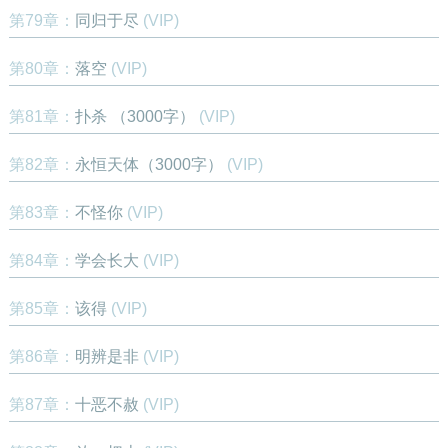
第79章：
同归于尽
(VIP)
第80章：
落空
(VIP)
第81章：
扑杀 （3000字）
(VIP)
第82章：
永恒天体（3000字）
(VIP)
第83章：
不怪你
(VIP)
第84章：
学会长大
(VIP)
第85章：
该得
(VIP)
第86章：
明辨是非
(VIP)
第87章：
十恶不赦
(VIP)