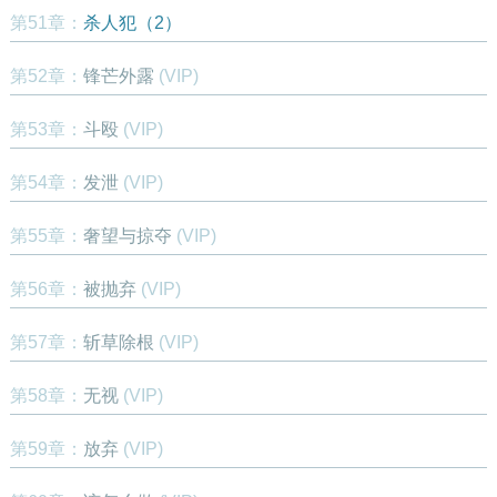
第51章：
杀人犯（2）
第52章：
锋芒外露
(VIP)
第53章：
斗殴
(VIP)
第54章：
发泄
(VIP)
第55章：
奢望与掠夺
(VIP)
第56章：
被抛弃
(VIP)
第57章：
斩草除根
(VIP)
第58章：
无视
(VIP)
第59章：
放弃
(VIP)