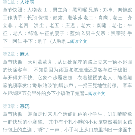
第1章：
人物表
章节快照：人物表 １．男主角：黑司曜 兄弟：郑卓、向恺默
工作助手：长翔 保镖：候肃、殷落苏 老二：肖鹰，老三：齐
立非，老四：洪尘，老五：庄迟，老六：秦啸，老七：午
征，老八：邹逸 午征的妻子：蓝灿 2.男主父亲：黑宗朔 手
下：阿仁 手下：豹子（人称豹...
阅读全文
第2章：
麻木
章节快照：天刚蒙蒙亮，从远处泥泞的路上驶来一辆不起眼
的长途客车。 不知是因为路面坑坑洼洼还是客车过于破旧，
车开得并不快。它象个步履趔趄，衣着褴褛的老人，随着颠
簸的频率发出“咯吱咯吱”的脚步声，一摇三晃地往前移。 客车
在距城区五公里外的乡下小镇做了短暂...
阅读全文
第3章：
寡沉
章节快照：迎面走过来几个活蹦乱跳的小学生，叽叽喳喳象
一群快乐的小麻雀。 其中有个扎小辫的小女孩突然看到女孩
行包上的血迹，“呀”了一声，小手马上从口袋里掏出一张面巾