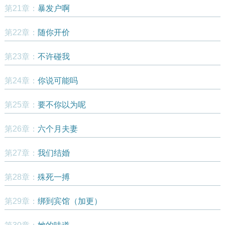
第21章：
暴发户啊
第22章：
随你开价
第23章：
不许碰我
第24章：
你说可能吗
第25章：
要不你以为呢
第26章：
六个月夫妻
第27章：
我们结婚
第28章：
殊死一搏
第29章：
绑到宾馆（加更）