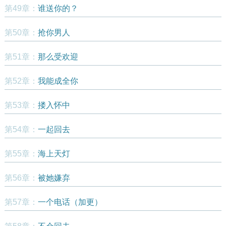
第49章：
谁送你的？
第50章：
抢你男人
第51章：
那么受欢迎
第52章：
我能成全你
第53章：
搂入怀中
第54章：
一起回去
第55章：
海上天灯
第56章：
被她嫌弃
第57章：
一个电话（加更）