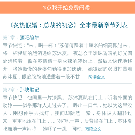
下
>>
他心里只容得下儿时的那个人，却又对她不由自主地沦
⊙点我开始免费阅读..
陷，直到他无意中发现，她竟然就是……那个她！
但是——
《炙热假婚：总裁的初恋》全本最新章节列表
第1章：
酒吧陷阱
章节快照：“来，喝一杯！”苏倩倩踩着十厘米的细高跟过来，
将一杯猩红的烈酒递给苏沐夏。 夜总会里暧昧昏暗的灯光四
处漂移着，照在苏倩倩一身火辣的装扮上，然后又快速地移
开，将她傲慢的身姿勾勒得更加妖娆。 她狐媚的双眼打量着
苏沐夏，眼底隐隐地透露着一股不甘—...
阅读全文
第2章：
那块胎记
章节快照：包间里一片漆黑。 苏沐夏趴在门上，听着外面的
动静——似乎那群人走过去了。 呼出一口气，她以为这里没
人，刚想伸手去找灯，腰间却陡然一紧，身体被人翻转过
来，重重地压在门上…… “碰”地一声，后背撞在门上，苏沐夏
吃痛地一声闷哼。 她吓了一跳，同时...
阅读全文