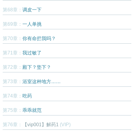
第68章：
调皮一下
第69章：
一人单挑
第70章：
你有命拦我吗？
第71章：
我过敏了
第72章：
殿下？垫下？
第73章：
浴室这种地方……
第74章：
吃药
第75章：
乖乖就范
第76章：
【vip001】解药1
(VIP)