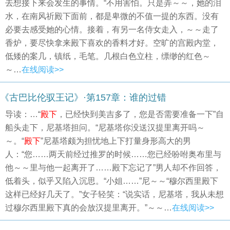
去想接下来会发生的事情。“不用害怕。只是弄～～，她的泪
水，在南风祈殿下面前，都是卑微的不值一提的东西。没有
必要去感受她的心情。接着，有另一名侍女走入，～～走了
香炉，要尽快拿来殿下喜欢的香料才好。空旷的宫殿内堂，
低矮的案几，镇纸，毛笔。几根白色立柱，缥缈的红色～
～…
在线阅读>>
《古巴比伦驭王记》·第157章：谁的过错
导读：…“
殿下
，已经快到美吉多了，您是否需要准备一下”自
船头走下，尼基塔担问。“尼基塔你没送汉提里离开吗～
～。“
殿下
”尼基塔颇为担忧地上下打量身形高大的男
人：“您……两天前经过推罗的时候……您已经吩咐奥布里与
他～～里与他一起离开了……殿下忘记了”男人却不作回答，
低着头，似乎又陷入沉思。“小姐……”尼～～“穆尔西里殿下
这样已经好几天了。”女子轻笑：“说实话，尼基塔，我从未想
过穆尔西里殿下真的会放汉提里离开。”～～…
在线阅读>>