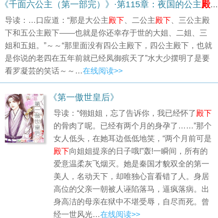
《千面六公主（第一部完）》·第115章：夜国的公主
殿下
导读：…口应道：“那是大公主
殿下
、二公主
殿下
、三公主殿
下和五公主殿下——也就是你还幸存于世的大姐、二姐、三
姐和五姐。”～～“那里面没有四公主殿下，四公主殿下，也就
是你说的老四在五年前就已经凤御殡天了”水大少摆明了是要
看罗凝芸的笑话～～…
在线阅读>>
《第一傲世皇后》
导读：“翎姐姐，忘了告诉你，我已经怀了
殿下
的骨肉了呢。已经有两个月的身孕了……”那个
女人低头，在她耳边低低地笑，“两个月前可是
殿下
向姐姐提亲的日子哦!”轰!一瞬间，所有的
爱意温柔灰飞烟灭。她是秦国才貌双全的第一
美人，名动天下，却唯独心盲看错了人。身居
高位的父亲一朝被人诬陷落马，逼疯落病。出
身高洁的母亲在狱中不堪受辱，自尽而死。曾
经一世风光…
在线阅读>>