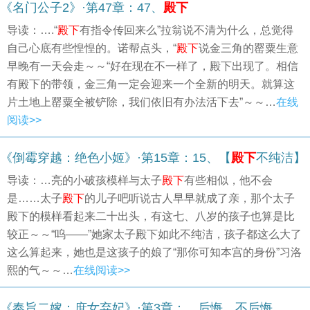
《名门公子2》·第47章：47、
殿下
导读：….“
殿下
有指令传回来么”拉翁说不清为什么，总觉得
自己心底有些惶惶的。诺帮点头，“
殿下
说金三角的罂粟生意
早晚有一天会走～～“好在现在不一样了，殿下出现了。相信
有殿下的带领，金三角一定会迎来一个全新的明天。就算这
片土地上罂粟全被铲除，我们依旧有办法活下去”～～…
在线
阅读>>
《倒霉穿越：绝色小姬》·第15章：15、【
殿下
不纯洁】
导读：…亮的小破孩模样与太子
殿下
有些相似，他不会
是……太子
殿下
的儿子吧听说古人早早就成了亲，那个太子
殿下的模样看起来二十出头，有这七、八岁的孩子也算是比
较正～～“呜——”她家太子殿下如此不纯洁，孩子都这么大了
这么算起来，她也是这孩子的娘了“那你可知本宫的身份”习洛
熙的气～～…
在线阅读>>
《奉旨二嫁：庶女弃妃》·第3章： 后悔，不后悔