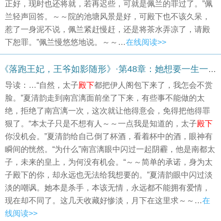
正好，现时也还将就，若再迟些，可就是佩兰的罪过了。”佩
兰轻声回答。～～院的池塘风景是好，可殿下也不该久呆，
惹了一身泥不说，佩兰紧赶慢赶，还是将茶水弄凉了，请殿
下恕罪。”佩兰慢悠悠地说。～～…
在线阅读>>
《落跑王妃，王爷如影随形》·第48章：她想要一生一世一双人，太子
导读：…“自然，太子
殿下
都把伊人阁包下来了，我怎会不赏
脸。”夏清韵走到南宫漓面前坐了下来，有些事不能做的太
绝，拒绝了南宫漓一次，这次就让他得意会，免得把他得罪
狠了。“本太子只是不想有人～～一点我是知道的，太子
殿下
你没机会。”夏清韵给自己倒了杯酒，看着杯中的酒，眼神有
瞬间的恍然。“为什么”南宫漓眼中闪过一起阴霾，他是南都太
子，未来的皇上，为何没有机会。“～～简单的承诺，身为太
子殿下的你，却永远也无法给我想要的。”夏清韵眼中闪过淡
淡的嘲讽。她本是杀手，本该无情，永远都不能拥有爱情，
现在却不同了。这几天收藏好惨淡，月下在这里求～～…
在
线阅读>>