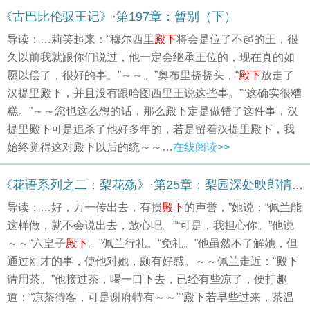
《古巴比伦驭王记》·第197章：暂别（下）
导读：…莉笑起来：“穆尔西里
殿下
将会是位了不起的王，很
久以前我就跟你们说过，他一定会继承王位的，现在真的如
愿以偿了，很好的事。”～～。”奥布里挠挠头，“
殿下
放走了
汉提里殿下，并且没有跟哈图西里王说这些事。”“这确实很糟
糕。”～～您也这么想的话，那么殿下定是做错了这件事，汉
提里殿下可是追杀了他好多年的，若是留着汉提里殿下，我
始终觉得这对殿下以后的统～～…
在线阅读>>
《花语系列之二：梨花殇》·第25章：梨园深处映郎情妾意 贴心丫头溃严防死守
导读：…好，万一传出去，有损
殿下
的声誉，”她说：“佩兰能
这样做，就不会说出去，放心吧。”“可是，我担心你。”他说
～～“六皇子
殿下
。”佩兰行礼。“免礼。”他虽然不了解她，但
通过刚才的事，使他对她，颇有好感。～～佩兰走近：“殿下
请用茶。”他接过茶，喝一口下去，已经有些凉了，便打趣
道：“凉茶待客，可是谢府特有～～”“殿下若早些过来，茶温