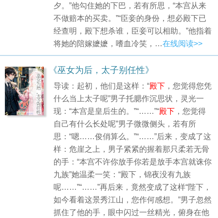
夕。”他勾住她的下巴，若有所思，“本宫从来
不做赔本的买卖。”“臣妾的身份，想必殿下已
经查明，殿下想杀谁，臣妾可以相助。”他指着
将她的陪嫁嬷嬷，嗜血冷笑，…
在线阅读>>
《巫女为后，太子别任性》
导读：起初，他们是这样：“
殿下
，您觉得您凭
什么当上太子呢”男子托腮作沉思状，灵光一
现：“本宫是皇后生的。”“……”“
殿下
，您觉得
自己有什么长处呢”男子微微侧头，若有所
思：“嗯……俊俏算么。”“……”后来，变成了这
样：危崖之上，男子紧紧的握着那只柔若无骨
的手：“本宫不许你放手你若是放手本宫就诛你
九族”她温柔一笑：“殿下，锦夜没有九族
呢……”“……”再后来，竟然变成了这样“陛下，
如今看着这景秀江山，您作何感想。”男子忽然
抓住了他的手，眼中闪过一丝精光，俯身在他