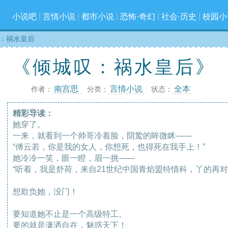
小说吧
|
言情小说
|
都市小说
|
恐怖·奇幻
|
社会·历史
|
校园小
：祸水皇后
《倾城叹：祸水皇后》
南宫思
言情小说
全本
作者：
分类：
状态：
精彩导读：
她穿了。
一来，就看到一个帅哥冷着脸，阴鸷的眸微眯——
“傅云若，你是我的女人，你想死，也得死在我手上！”
她冷冷一笑，眼一瞪，眉一挑——
“听着，我是舒荷，来自21世纪中国青焰盟特情科，丫的再
想欺负她，没门！
要知道她不止是一个高级特工。
要的就是潇洒自在，魅惑天下！