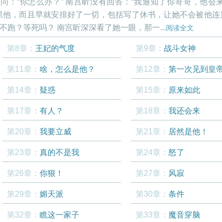
问：“你怎么办？” 南宫昕没有回答：“我通知了你哥哥，他会
抓他，而且早就安排好了一切，包括写了休书，让她不会被他连累
不跑？等死吗？ 南宫昕深深看了她一眼，那一...
阅读全文
第8章：
王妃的气度
第9章：
战斗女神
第11章：
啥，怎么是他？
第12章：
第一次见到皇
第14章：
疑惑
第15章：
原来如此
第17章：
有人？
第18章：
我还会来
第20章：
我要立威
第21章：
居然是他！
第23章：
真的不是我
第24章：
怒了
第26章：
你狠！
第27章：
风寂
第29章：
媚天派
第30章：
条件
第32章：
瞧这一家子
第33章：
魔音穿脑