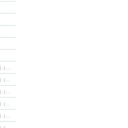
一）
(VIP)
四）
(VIP)
七）
(VIP)
十）
(VIP)
三）
(VIP)
六）
(VIP)