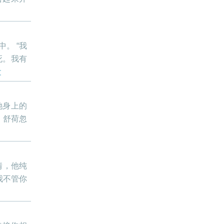
。 “我
死。我有
文
她身上的
，舒荷忽
情，他纯
我不管你