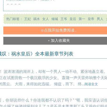
－－－－
热门标签：
王妃
祸水
女人
倾城
王爷
皇后
第一
皇帝
男人
⊙点我开始免费阅读..
﹢加入收藏夹
城叹：祸水皇后》全本最新章节列表
！ 波涛汹涌的湖岸上，却有一个男人一动不动、紧张地矗立着。
正在试图营救一个载沉载浮的少女。 轰隆一声天雷炸响整个天
黑云。 大雨，来得如此迅猛。 倾盆，而下。 终...
阅读全文
若，你胡说些什么？你连我都不认识了吗？” “呃，我应该认识
怎么喝了杯酒就喝到这儿了？是不是木萧萧那丫头又跟你们联