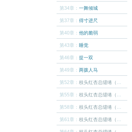
第34章：
一舞倾城
第37章：
得寸进尺
第40章：
他的脆弱
第43章：
睡觉
第46章：
捉一双
第49章：
两拨人马
第52章：
枝头红杏总缱绻（二）
(V
第55章：
枝头红杏总缱绻（五）
(V
第58章：
枝头红杏总缱绻（八）
(V
第61章：
枝头红杏总缱绻（十一）
第64章：
枝头红杏总缱绻（十四）