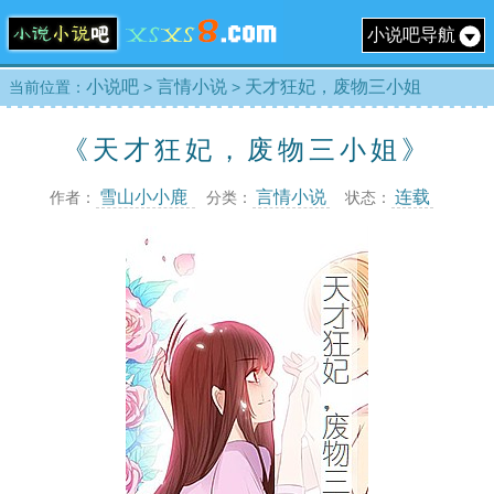
小说吧导航
小说吧
言情小说
天才狂妃，废物三小姐
当前位置：
>
>
《天才狂妃，废物三小姐》
雪山小小鹿
言情小说
连载
作者：
分类：
状态：