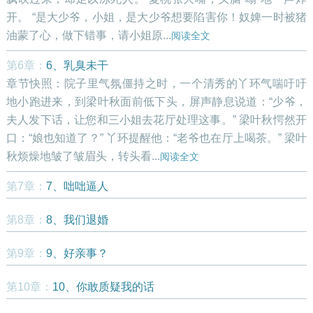
开。 “是大少爷，小姐，是大少爷想要陷害你！奴婢一时被猪
油蒙了心，做下错事，请小姐原...
阅读全文
第6章：
6、乳臭未干
章节快照：院子里气氛僵持之时，一个清秀的丫环气喘吁吁
地小跑进来，到梁叶秋面前低下头，屏声静息说道：“少爷，
夫人发下话，让您和三小姐去花厅处理这事。” 梁叶秋愕然开
口：“娘也知道了？” 丫环提醒他：“老爷也在厅上喝茶。” 梁叶
秋烦燥地皱了皱眉头，转头看...
阅读全文
第7章：
7、咄咄逼人
第8章：
8、我们退婚
第9章：
9、好亲事？
第10章：
10、你敢质疑我的话