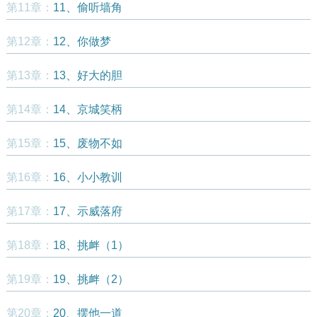
第11章：
11、偷听墙角
第12章：
12、你做梦
第13章：
13、好大的胆
第14章：
14、京城笑柄
第15章：
15、废物不如
第16章：
16、小小教训
第17章：
17、示威落府
第18章：
18、挑衅（1）
第19章：
19、挑衅（2）
第20章：
20、摆他一道