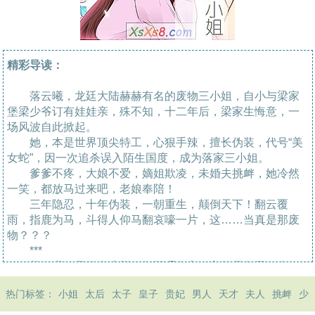
精彩导读：
落云曦，龙廷大陆赫赫有名的废物三小姐，自小与梁家
堡梁少爷订有娃娃亲，殊不知，十二年后，梁家生悔意，一
场风波自此掀起。
她，本是世界顶尖特工，心狠手辣，擅长伪装，代号“美
女蛇”，因一次追杀误入陌生国度，成为落家三小姐。
爹爹不疼，大娘不爱，嫡姐欺凌，未婚夫挑衅，她冷然
一笑，都放马过来吧，老娘奉陪！
三年隐忍，十年伪装，一朝重生，颠倒天下！翻云覆
雨，指鹿为马，斗得人仰马翻哀嚎一片，这……当真是那废
物？？？
***
落云曦：我信奉这样一句至理名言，宁教我负天下人，
不教天下人负我。但我绝不小心眼，你不惹我，我不动你。
热门标签：
小姐
太后
太子
皇子
贵妃
男人
天才
夫人
挑衅
少
这是一个风华绝代、智谋无双、狂而不野、能屈能伸的女
主；