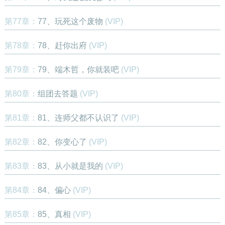
第77章：
77、玩死这个废物
(VIP)
第78章：
78、赶你出府
(VIP)
第79章：
79、端木哲，你就装吧
(VIP)
第80章：
组团去答题
(VIP)
第81章：
81、连师父都不认识了
(VIP)
第82章：
82、你变心了
(VIP)
第83章：
83、从小就是我的
(VIP)
第84章：
84、偏心
(VIP)
第85章：
85、真相
(VIP)