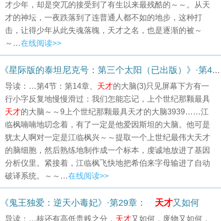
才少年，却是突兀的接受到了有生以来最残酷的～～。从天
才的神坛，一夜跌落到了连普通人都不如的地步，这种打
击，让得少年从此失魂落魄，天才之名，也是逐渐的被～
～…
在线阅读>>
《星际版的泰坦尼克号：第三个太阳（已出版）》·第40章：、
导读：…第4节：第14章、
天才
的大脑(3)只见屏幕下方有一
行小字反复地慢慢滑过：我们怎能忘记，上个世纪那颗最具
天才
的大脑～～9上个世纪那颗最具天才的大脑3939……江
临枫喃喃地叨念着，有了一定是他爱因斯坦的大脑。他可是
犹太人啊对一定是江临枫兴～～提取一个上世纪最伟大天才
的脑细胞，然后熟练地制作成一个标本，虔诚地放进了基因
分析仪里。紧接着，江临枫飞快地把希伯来字母输进了自动
破译系统。～～…
在线阅读>>
《鬼王独爱：逆天小毒妃》·第29章：
天才
又如何
导读：…核还有高低贵贱之分，
天才
又如何，废物又如何，