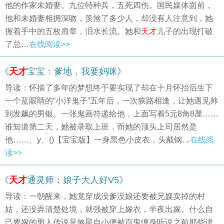
他的作家未婚妻。九位特种兵，五死四伤。国民媒体面前，
他和未婚妻相拥深吻，羡煞了多少人，却没有人注意到，她
握着手中的五枚肩章，泪水长流。她和
天才
儿子的出现打破
了总…
在线阅读>>
《
天才
宝宝：爹地，我要妈咪》
导读：怀揣了多年的梦想终于要实现了却在十月怀抬后生下
一个蓝眼睛的“小洋鬼子”五年后，一次狭路相逢，让她遇见帅
到发飙的男银。一张鬼画符递给他，上面写着5元8角8厘……
谁知道第二天，她被录取上班，而她的顶头上司居然是
他……、y、()【宝宝版】一身黑色小皮衣，头戴钢…
在线阅
读>>
《
天才
通灵师：娘子大人好V5》
导读：一朝醒来，她竟穿成没爹没娘还要被兄嫂卖掉的村
姑，还没弄清楚处境，就强被穿上嫁衣，半夜出嫁。什么自
己要嫁的男人传说是煞星自小便被百鬼缠身听说之前那些进