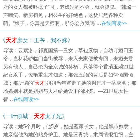
府的女人都被吓疯子“呵，老娘别的不会，就会抓鬼。”韩璐一
声嗤笑。新房初见，相公生的好绝色，这货居然各种卖
萌。“娘子，你真是天师啊，那你会救我吗”…
在线阅读>>
《
天才
庶女：王爷，我不嫁》
导读：云紫洛，祁夏国第一丑女，草包废物，自幼订婚四王
爷，岂料花轿临门当街被辱，未入夫家便被撵回，未婚夫君
另有他人，自己沦为全京城的笑柄，只落得个香消玉殒21世
纪女杀手，惊艳重生才知道：那张丑颜的背后是如何倾国倾
城；那所谓的“
天才
”姐姐当年盗走了她的创作才一举成名；那
场婚姻本就是姐姐与夫君给她设下的阴谋。—21世纪女性
智…
在线阅读>>
《一叶倾城，
天才
太子妃》
导读：她5个月时，他5岁，她是蓝家长女，他是黑市奴隶，
她亲指他为她的贴身护卫。她是蓝青城，隶属情报组织，左