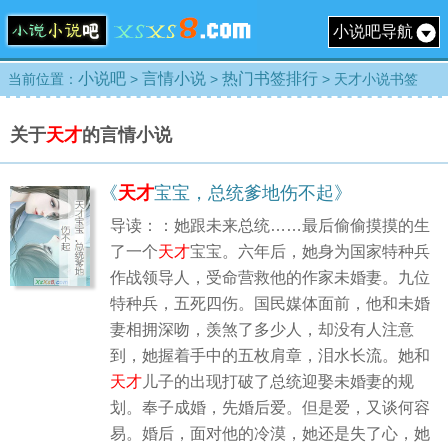
小说吧导航
小说吧
言情小说
热门书签排行
当前位置：
>
>
> 天才小说书签
关于
天才
的言情小说
《
天才
宝宝，总统爹地伤不起》
导读：：她跟未来总统……最后偷偷摸摸的生
了一个
天才
宝宝。六年后，她身为国家特种兵
作战领导人，受命营救他的作家未婚妻。九位
特种兵，五死四伤。国民媒体面前，他和未婚
妻相拥深吻，羡煞了多少人，却没有人注意
到，她握着手中的五枚肩章，泪水长流。她和
天才
儿子的出现打破了总统迎娶未婚妻的规
划。奉子成婚，先婚后爱。但是爱，又谈何容
易。婚后，面对他的冷漠，她还是失了心，她