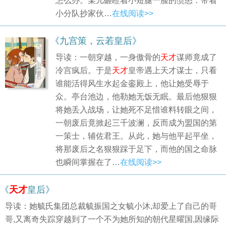
怎么办。某儿砸瞪着小短腿一脸的愤怒：带着
小分队抄家伙…
在线阅读>>
《九宫策，云若皇后》
导读：一朝穿越，一身傲骨的
天才
谋师竟成了
冷宫疯后。于是
天才
皇帝遇上天才谋士，只看
谁能活得风生水起金銮殿上，他让她受辱于
众。亭台池边，他勒她无饭无眠。最后他狠狠
将她丢入战场，让她死不足惜谁料转眼之间，
一朝废后竟掀起三千波澜，反而成为盟国的第
一策士，辅佐君王。从此，她与他平起平坐，
将那废后之名狠狠踩于足下，而他的国之命脉
也瞬间掌握在了…
在线阅读>>
《
天才
皇后》
导读：她毓氏集团总裁毓振国之女毓小沐,却爱上了自己的哥
哥,又离奇失踪穿越到了一个不为她所知的朝代星曜国,因缘际