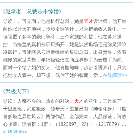
《继承者，总裁步步惊婚》
导读：。再见面，他是执行总裁，她是
天才
设计师，他开始
向她张开天罗地网，步步引诱算计，只为把她收入囊中。一
场隐匿了多年的豪门争斗，三个家族的利益，他在幕后操
控，当掩盖的真相被层层揭开，她是淡然退场还是弥足深陷
凌御行，市叱咤风云运筹帷幄的集团总裁，出身贵族，依着
雄厚的家世背景，年纪轻轻便在商业界翻手为云覆手为雨。
面对一个结了婚的女人，他食髓知味，步步引诱算计，只为
把她收入囊中。却不想，低估了她的智商，爱…
在线阅读>>
《武极天下》
导读：人都不会的。热血的对决，
天才
的竞争，三尺枪芒，
千里直驱，武道极致，独步天下蚕茧已有《神偷化身》《魔
兽多塔之异世风云》两部作品，全部完本，人品保证，请放
心收藏。读者群：1群：（1823897）2群：（1217879）…
在线阅读>>